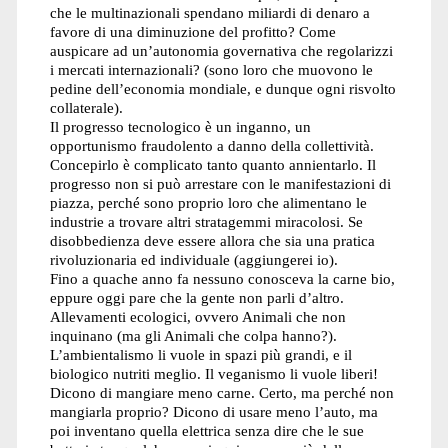
che le multinazionali spendano miliardi di denaro a
favore di una diminuzione del profitto? Come
auspicare ad un’autonomia governativa che regolarizzi
i mercati internazionali? (sono loro che muovono le
pedine dell’economia mondiale, e dunque ogni risvolto
collaterale).
Il progresso tecnologico è un inganno, un
opportunismo fraudolento a danno della collettività.
Concepirlo è complicato tanto quanto annientarlo. Il
progresso non si può arrestare con le manifestazioni di
piazza, perché sono proprio loro che alimentano le
industrie a trovare altri stratagemmi miracolosi. Se
disobbedienza deve essere allora che sia una pratica
rivoluzionaria ed individuale (aggiungerei io).
Fino a quache anno fa nessuno conosceva la carne bio,
eppure oggi pare che la gente non parli d’altro.
Allevamenti ecologici, ovvero Animali che non
inquinano (ma gli Animali che colpa hanno?).
L’ambientalismo li vuole in spazi più grandi, e il
biologico nutriti meglio. Il veganismo li vuole liberi!
Dicono di mangiare meno carne. Certo, ma perché non
mangiarla proprio? Dicono di usare meno l’auto, ma
poi inventano quella elettrica senza dire che le sue