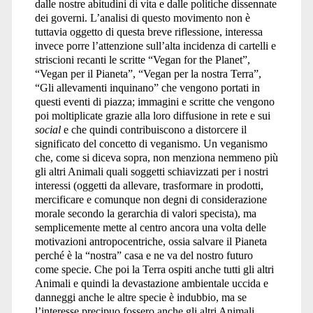
dalle nostre abitudini di vita e dalle politiche dissennate
dei governi. L’analisi di questo movimento non è
tuttavia oggetto di questa breve riflessione, interessa
invece porre l’attenzione sull’alta incidenza di cartelli e
striscioni recanti le scritte “Vegan for the Planet”,
“Vegan per il Pianeta”, “Vegan per la nostra Terra”,
“Gli allevamenti inquinano” che vengono portati in
questi eventi di piazza; immagini e scritte che vengono
poi moltiplicate grazie alla loro diffusione in rete e sui
social
e che quindi contribuiscono a distorcere il
significato del concetto di veganismo. Un veganismo
che, come si diceva sopra, non menziona nemmeno più
gli altri Animali quali soggetti schiavizzati per i nostri
interessi (oggetti da allevare, trasformare in prodotti,
mercificare e comunque non degni di considerazione
morale secondo la gerarchia di valori specista), ma
semplicemente mette al centro ancora una volta delle
motivazioni antropocentriche, ossia salvare il Pianeta
perché è la “nostra” casa e ne va del nostro futuro
come specie. Che poi la Terra ospiti anche tutti gli altri
Animali e quindi la devastazione ambientale uccida e
danneggi anche le altre specie è indubbio, ma se
l’interesse precipuo fossero anche gli altri Animali,