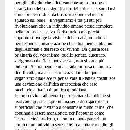
per gli individui che effettivamente sono. In questa
assunzione del suo significato originario – nel suo darsi
come processo di lenta trasformazione del nostro
sguardo sul reale – il veganismo è tra gli atti più
rivoluzionari che un individuo umano possa compiere
nella propria esistenza. È rivoluzionario perché
appunto stravolge la visione della realtà, nonché la
percezione e considerazione che attualmente abbiamo
degli Animali e del resto dei viventi. Da questa idea
originaria del veganismo, quello sentito, autentico,
sprigionato dall’idea antispecista, non si torna più
indietro. Sicuramente è una strada tortuosa e non priva
di difficoltà, ma a senso unico. Citare dunque il
veganismo quale scelta per salvare il Pianeta costituisce
una deviazione dall’idea antispecista che esso
racchiude a livello di pratica quotidiana.
Le prescrizioni alimentari per rispettare l’ambiente si
risolvono quasi sempre in una serie di suggerimenti
superficiali che invitano a consumare meno carne (che
continua a essere menzionata per l’appunto come
“carne”, cioè prodotto, e non in quanto parte di un
corpo di un individuo senziente) o a trattare meglio gli