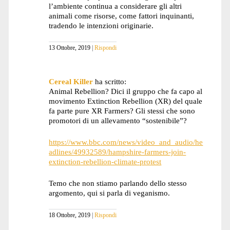
l’ambiente continua a considerare gli altri
animali come risorse, come fattori inquinanti,
tradendo le intenzioni originarie.
13 Ottobre, 2019
Rispondi
Cereal Killer
ha scritto:
Animal Rebellion? Dici il gruppo che fa capo al
movimento Extinction Rebellion (XR) del quale
fa parte pure XR Farmers? Gli stessi che sono
promotori di un allevamento “sostenibile”?
https://www.bbc.com/news/video_and_audio/he
adlines/49932589/hampshire-farmers-join-
extinction-rebellion-climate-protest
Temo che non stiamo parlando dello stesso
argomento, qui si parla di veganismo.
18 Ottobre, 2019
Rispondi