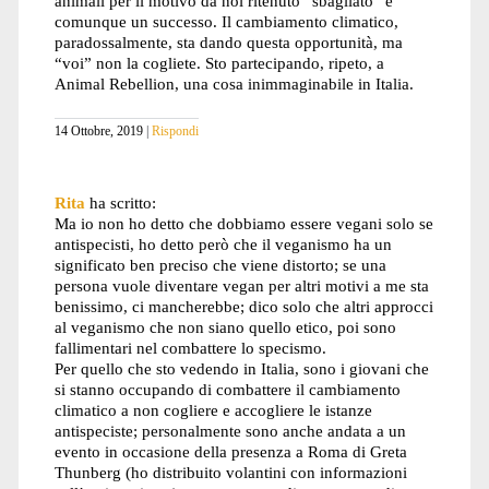
animali per il motivo da noi ritenuto “sbagliato” è
comunque un successo. Il cambiamento climatico,
paradossalmente, sta dando questa opportunità, ma
“voi” non la cogliete. Sto partecipando, ripeto, a
Animal Rebellion, una cosa inimmaginabile in Italia.
14 Ottobre, 2019
Rispondi
Rita
ha scritto:
Ma io non ho detto che dobbiamo essere vegani solo se
antispecisti, ho detto però che il veganismo ha un
significato ben preciso che viene distorto; se una
persona vuole diventare vegan per altri motivi a me sta
benissimo, ci mancherebbe; dico solo che altri approcci
al veganismo che non siano quello etico, poi sono
fallimentari nel combattere lo specismo.
Per quello che sto vedendo in Italia, sono i giovani che
si stanno occupando di combattere il cambiamento
climatico a non cogliere e accogliere le istanze
antispeciste; personalmente sono anche andata a un
evento in occasione della presenza a Roma di Greta
Thunberg (ho distribuito volantini con informazioni