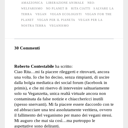
AMAZZONICA
LIBERAZIONE ANIMALE
NEO-
WELFARISMO
NO PLANET B
RITA CIATTI
SALVARE LA
TERRA
VEGAN
VEGAN ECOLOGISTI
VEGAN FOR THE
PLANET
VEGAN PER IL PIANETA
VEGAN PER LA
NOSTRA TERRA
VEGANISMO
30 Commenti
Roberto Contestabile
ha scritto:
Ciao Rita…mi fa piacere rileggerti e ritrovarti, ancora
una volta. Io che ho deciso, senza rimpianti, di uscire
dalla bolgia mediatica dei social forum (facebook in
primis), e che mi riservo di intervenire saltuariamente
solo su Veganzetta, unica realtà virtuale ancora non
contaminata da false notizie e chiacchericci inutili
(spesso snervanti). Mi fa piacere essere daccordo con te
ed abbracciare una tesi assolutamente veritiera, ovvero
il fallimento del veganismo per mano dei vegani stessi.
Mi auguro che mai sia così…ma purtroppo le
aspettative sono deliranti.