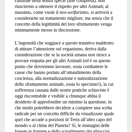
culturale della nostra specie (arte compresa), non
riusciremo a ottenere il rispetto per altri Animali; al
massimo, come vuole il
neo-welfarismo
, si arriverà a
considerarne un trattamento migliore, ma senza che il
concetto della legittimità del loro sfruttamento venga
minimamente messo in discussione.
L’ingenuità che soggiace a questo tentativo maldestro
di attirare l’attenzione sul veganismo, deriva dalla
considerazione che se la società umana non riesce a
provare empatia per gli altri Animali (ed è su questo
punto che dovremmo lavorare, ossia combattere le
cause che hanno portato all’ottundimento della
coscienza, alla normalizzazione e naturalizzazione
dello sfruttamento animale, ossia lo specismo!), la cui
sofferenza causata dalle nostre pratiche schiaviste è
oggi riscontrabile e visibile a chiunque abbia il
desiderio di approfondire un minimo la questione, in
che modo potrebbero decidere a compiere una scelta
radicale per un concetto difficile da visualizzare quale
quel che accade a porzioni di Terra all’altro capo del
mondo o al clima del Pianeta? Sì, le immagini delle
foreste in fiamme e dello scioglimento dei ghiacciai