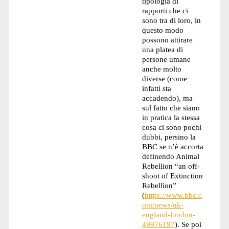
tipologia di
rapporti che ci
sono tra di loro, in
questo modo
possono attirare
una platea di
persone umane
anche molto
diverse (come
infatti sta
accadendo), ma
sul fatto che siano
in pratica la stessa
cosa ci sono pochi
dubbi, persino la
BBC se n’è accorta
definendo Animal
Rebellion “an off-
shoot of Extinction
Rebellion”
(
https://www.bbc.c
om/news/uk-
england-london-
49976197
). Se poi