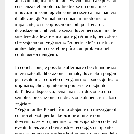
altri Animali, ma in cui non avviene una reale presa di
coscienza del problema. Inoltre, se un domani le
innovazioni tecnologiche conducessero a una maniera
di allevare gli Animali non umani in modo meno
impattante, o si scoprissero metodi per frenare la
devastazione ambientale senza dover necessariamente
smettere di allevare e mangiare gli Animali, per coloro
che seguono un veganismo “superficiale” di matrice
ambientale, non ci sarebbe più alcun problema nel
continuare a mangiarli.
In conclusione, è possibile affermare che chiunque sia
interessato alla liberazione animale, dovrebbe spingere
per restituire al concetto di veganismo il suo significato
originario, che appunto non può essere disgiunto
dall’idea antispecista, pena una sua riduzione a una
semplice prescrizione o indicazione alimentare su base
vegetale.
“Vegan for the Planet” è uno slogan e un messaggio di
cui noi attivisti per la liberazione animale non
dovremmo servirci, nemmeno partecipando a cortei ed
eventi di piazza ambientalisti ed ecologisti in quanto
non dovremmo permettere la strumentalizzazione della