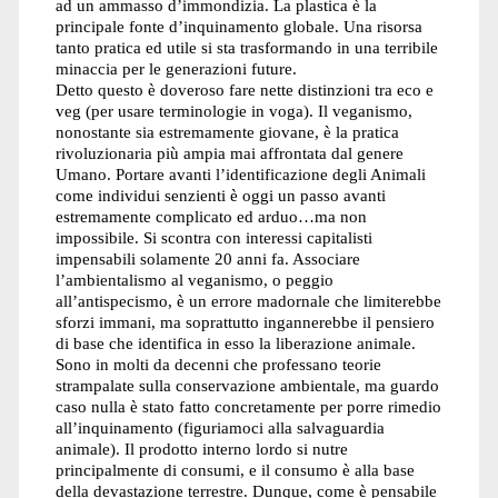
ad un ammasso d’immondizia. La plastica è la
principale fonte d’inquinamento globale. Una risorsa
tanto pratica ed utile si sta trasformando in una terribile
minaccia per le generazioni future.
Detto questo è doveroso fare nette distinzioni tra eco e
veg (per usare terminologie in voga). Il veganismo,
nonostante sia estremamente giovane, è la pratica
rivoluzionaria più ampia mai affrontata dal genere
Umano. Portare avanti l’identificazione degli Animali
come individui senzienti è oggi un passo avanti
estremamente complicato ed arduo…ma non
impossibile. Si scontra con interessi capitalisti
impensabili solamente 20 anni fa. Associare
l’ambientalismo al veganismo, o peggio
all’antispecismo, è un errore madornale che limiterebbe
sforzi immani, ma soprattutto ingannerebbe il pensiero
di base che identifica in esso la liberazione animale.
Sono in molti da decenni che professano teorie
strampalate sulla conservazione ambientale, ma guardo
caso nulla è stato fatto concretamente per porre rimedio
all’inquinamento (figuriamoci alla salvaguardia
animale). Il prodotto interno lordo si nutre
principalmente di consumi, e il consumo è alla base
della devastazione terrestre. Dunque, come è pensabile