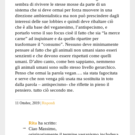
sembra di rivivere le stesse mosse da parte di un
sistema che si deve ormai per forza muovere in una
direzione ambientalistica ma non può prescindere dagli
interessi delle sue lobbies e quindi deve ribaltare ciò
che è alla base del veganesimo, l’antispecismo, e
portarlo verso il suo focus cioè il fatto che sia “la merce
carne” ad inqiuinare e da quello ripartire per
trasformare il “consumo”. Nessuno deve minimamente
pensare al fatto che gli animali non umani siano esseri
senzienti e che devono essere rispettati come quelli
umani. D’altro canto, come ben sappiamo, nemmeno
gli animali umani sono sullo stesso livello gerarchico.
Penso che ormai la parola vegan…. sia stata fagocitata
e serve che non venga più usata ma sostituita in toto
dalla parola – antispecismo- che riflette in pieno il
pensiero. tutto ciò secondo me.
11 Ottobre, 2019
Rispondi
Rita
ha scritto:
Ciao Massimo,
originariamente il termine veganismo includeva