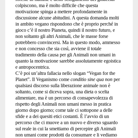
colpiscono, ma è molto difficile che questa
motivazione spinga a mettere profondamente in
discussione alcune abitudini. A questa domanda molti
in ambito vegano rispondono che è proprio perché in
gioco c’è il nostro Pianeta, quindi il nostro futuro, e
non soltanto gli altri Animali, che le masse forse
potrebbero convincersi. Ma in questo modo, ammesso
e non concesso che sia così, avviene il totale
tradimento della causa per gli Animali non umani in
quanto la motivazione sarebbe assolutamente egoistica
e antropocentrica.
C’è poi un’altra fallacia nello slogan “Vegan for the
Planet”. Il Veganismo come
conditio sine qua non
per
qualsiasi discorso sulla liberazione animale non è
soltanto, come si diceva sopra, una dieta o scelta
alimentare, ma è un percorso di consapevolezza di
rispetto degli Animali non umani messo in pratica
giorno dopo giorno; come tale ci sottopone a delle
sfide e a dei quesiti etici costanti. È l’avvio di un
percorso che ci muove a un nuovo e diverso sguardo
sul reale in cui la smettiamo di percepire gli Animali
non umani come prodotti da consumare e li vediamo