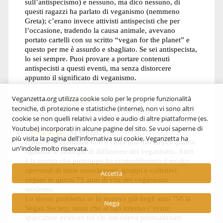
sull’antispecismo) e nessuno, ma dico nessuno, di
questi ragazzi ha parlato di veganismo (nemmeno
Greta); c’erano invece attivisti antispecisti che per
l’occasione, tradendo la causa animale, avevano
portato cartelli con su scritto “vegan for the planet” e
questo per me è assurdo e sbagliato. Se sei antispecista,
lo sei sempre. Puoi provare a portare contenuti
antispecisti a questi eventi, ma senza distorcere
appunto il significato di veganismo.
Veganzetta.org utilizza cookie solo per le proprie funzionalità
14 Ottobre, 2019
Rispondi
tecniche, di protezione e statistiche (interne), non vi sono altri
cookie se non quelli relativi a video e audio di altre piattaforme (es.
Youtube) incorporati in alcune pagine del sito. Se vuoi saperne di
Cereal Killer
ha scritto:
più visita la pagina dell'infornativa sui cookie. Veganzetta ha
Il discorso di Matteo non è certo una novità per quanto
un'indole molto riservata.
riguarda le strategie di diffusione del veganismo. Anzi
è la norma che purtroppo ha contraddistinto il
modus
operandi
di tante associazioni, gruppi e collettivi
Accetta
vegani in questi 75 anni di vita del veganismo
moderno.
Lo stesso problema se lo poneva già negli anni ’50 la
Nega
Vegan Society, tanto che al suo interno c’erano
spaccature evidenti tra chi intendeva puntualizzare