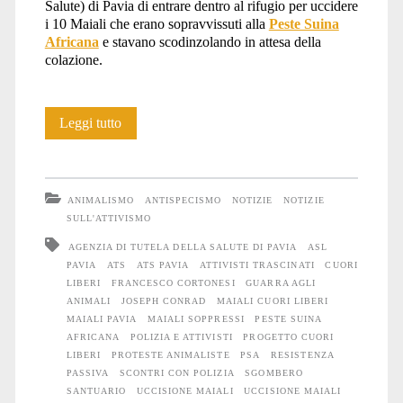
Salute) di Pavia di entrare dentro al rifugio per uccidere
i 10 Maiali che erano sopravvissuti alla
Peste Suina
Africana
e stavano scodinzolando in attesa della
colazione.
Strage
Leggi tutto
di
Maiali
ANIMALISMO
ANTISPECISMO
NOTIZIE
NOTIZIE
al
SULL'ATTIVISMO
AGENZIA DI TUTELA DELLA SALUTE DI PAVIA
ASL
rifugio
PAVIA
ATS
ATS PAVIA
ATTIVISTI TRASCINATI
CUORI
del
LIBERI
FRANCESCO CORTONESI
GUARRA AGLI
ANIMALI
JOSEPH CONRAD
MAIALI CUORI LIBERI
Progetto
MAIALI PAVIA
MAIALI SOPPRESSI
PESTE SUINA
AFRICANA
POLIZIA E ATTIVISTI
PROGETTO CUORI
Cuori
LIBERI
PROTESTE ANIMALISTE
PSA
RESISTENZA
PASSIVA
SCONTRI CON POLIZIA
SGOMBERO
Liberi
SANTUARIO
UCCISIONE MAIALI
UCCISIONE MAIALI