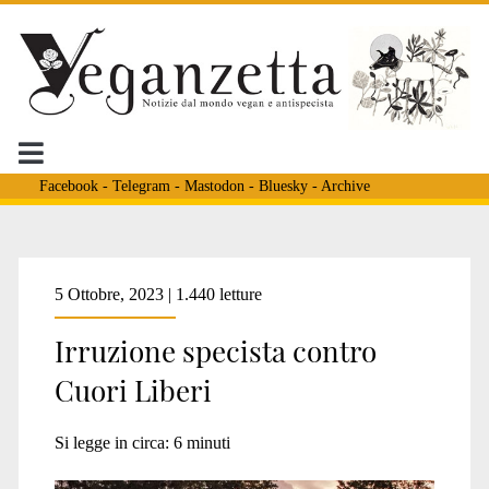
Facebook
-
Telegram
-
Mastodon
-
Bluesky
-
Archive
Tag:
5 Ottobre, 2023 | 1.440 letture
Irruzione specista contro
<span>maiali
Cuori Liberi
cuori
Si legge in circa:
6
minuti