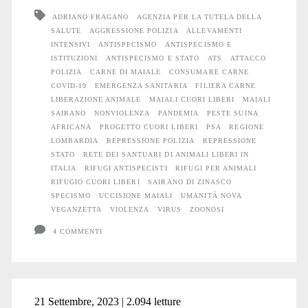
Cuori
ADRIANO FRAGANO
AGENZIA PER LA TUTELA DELLA
SALUTE
AGGRESSIONE POLIZIA
ALLEVAMENTI
Liberi
INTENSIVI
ANTISPECISMO
ANTISPECISMO E
ISTITUZIONI
ANTISPECISMO E STATO
ATS
ATTACCO
POLIZIA
CARNE DI MAIALE
CONSUMARE CARNE
COVID-19
EMERGENZA SANITARIA
FILIERA CARNE
LIBERAZIONE ANIMALE
MAIALI CUORI LIBERI
MAIALI
SAIRANO
NONVIOLENZA
PANDEMIA
PESTE SUINA
AFRICANA
PROGETTO CUORI LIBERI
PSA
REGIONE
LOMBARDIA
REPRESSIONE POLIZIA
REPRESSIONE
STATO
RETE DEI SANTUARI DI ANIMALI LIBERI IN
ITALIA
RIFUGI ANTISPECISTI
RIFUGI PER ANIMALI
RIFUGIO CUORI LIBERI
SAIRANO DI ZINASCO
SPECISMO
UCCISIONE MAIALI
UMANITÀ NOVA
VEGANZETTA
VIOLENZA
VIRUS
ZOONOSI
4 COMMENTI
21 Settembre, 2023 | 2.094 letture