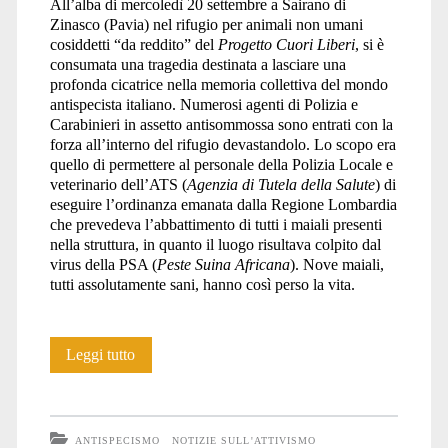
All’alba di mercoledì 20 settembre a Sairano di
Zinasco (Pavia) nel rifugio per animali non umani
cosiddetti “da reddito” del
Progetto Cuori Liberi
, si è
consumata una tragedia destinata a lasciare una
profonda cicatrice nella memoria collettiva del mondo
antispecista italiano. Numerosi agenti di Polizia e
Carabinieri in assetto antisommossa sono entrati con la
forza all’interno del rifugio devastandolo. Lo scopo era
quello di permettere al personale della Polizia Locale e
veterinario dell’ATS (
Agenzia di Tutela della Salute
) di
eseguire l’ordinanza emanata dalla Regione Lombardia
che prevedeva l’abbattimento di tutti i maiali presenti
nella struttura, in quanto il luogo risultava colpito dal
virus della PSA (
Peste Suina Africana
). Nove maiali,
tutti assolutamente sani, hanno così perso la vita.
Irruzione
Leggi tutto
specista
contro
ANTISPECISMO
NOTIZIE SULL'ATTIVISMO