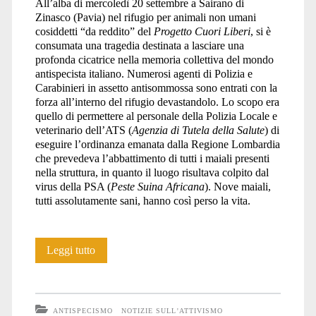
All’alba di mercoledì 20 settembre a Sairano di
Zinasco (Pavia) nel rifugio per animali non umani
cosiddetti “da reddito” del
Progetto Cuori Liberi
, si è
consumata una tragedia destinata a lasciare una
profonda cicatrice nella memoria collettiva del mondo
antispecista italiano. Numerosi agenti di Polizia e
Carabinieri in assetto antisommossa sono entrati con la
forza all’interno del rifugio devastandolo. Lo scopo era
quello di permettere al personale della Polizia Locale e
veterinario dell’ATS (
Agenzia di Tutela della Salute
) di
eseguire l’ordinanza emanata dalla Regione Lombardia
che prevedeva l’abbattimento di tutti i maiali presenti
nella struttura, in quanto il luogo risultava colpito dal
virus della PSA (
Peste Suina Africana
). Nove maiali,
tutti assolutamente sani, hanno così perso la vita.
Irruzione
Leggi tutto
specista
contro
ANTISPECISMO
NOTIZIE SULL'ATTIVISMO