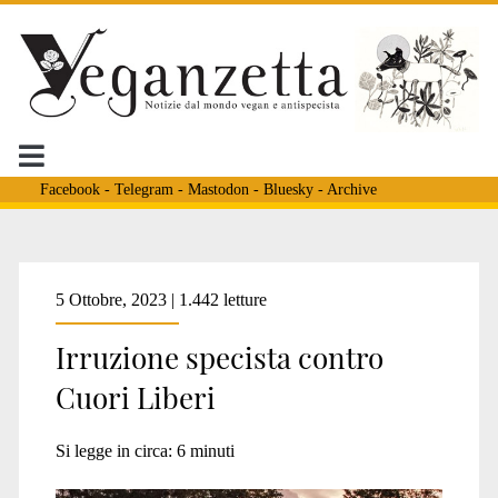
Facebook
-
Telegram
-
Mastodon
-
Bluesky
-
Archive
Tag:
5 Ottobre, 2023 | 1.442 letture
Irruzione specista contro
<span>rifugio
Cuori Liberi
cuori
Si legge in circa:
6
minuti