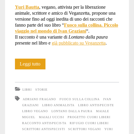
Yuri Bautta
, vegano, attivista per la liberazione
animale, scrittore e amico di Veganzetta, propone una
versione fino ad oggi inedita di uno dei racconti che
fanno parte del suo libro “
Fuoco sulla collina. Piccolo
viaggio nel mondo di Ivan Graziani
“.
Il racconto è una variante di
Lontano dalla paura
presente nel libro e
già pubblicato su Veganzetta
.
Miguel
Leggi tutto
2
(Lontano
LIBRI
STORIE
dalla
ADRIANO FRAGANO
FUOCO SULLA COLLINA
IVAN
GRAZIANI
LIBRO ANIMALISTA
LIBRO ANTISPECISTE
paura)
LIBRO VEGANO
LONTANO DALLA PAURA
MAIALE
MIGUEL
MAIALI UCCISI
PROGETTO CUORI LIBERI
RACCONTO ANTISPECISTA
RIFUGIO CUORI LIBERI
SCRITTORI ANTISPECISTI
SCRITTORI VEGANI
YURI