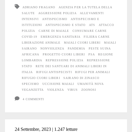
Cuori
ADRIANO FRAGANO
AGENZIA PER LA TUTELA DELLA
SALUTE
AGGRESSIONE POLIZIA
ALLEVAMENTI
Liberi
INTENSIVI
ANTISPECISMO
ANTISPECISMO E
ISTITUZIONI
ANTISPECISMO E STATO
ATS
ATTACCO
POLIZIA
CARNE DI MAIALE
CONSUMARE CARNE
COVID-19
EMERGENZA SANITARIA
FILIERA CARNE
LIBERAZIONE ANIMALE
MAIALI CUORI LIBERI
MAIALI
SAIRANO
NONVIOLENZA
PANDEMIA
PESTE SUINA
AFRICANA
PROGETTO CUORI LIBERI
PSA
REGIONE
LOMBARDIA
REPRESSIONE POLIZIA
REPRESSIONE
STATO
RETE DEI SANTUARI DI ANIMALI LIBERI IN
ITALIA
RIFUGI ANTISPECISTI
RIFUGI PER ANIMALI
RIFUGIO CUORI LIBERI
SAIRANO DI ZINASCO
SPECISMO
UCCISIONE MAIALI
UMANITÀ NOVA
VEGANZETTA
VIOLENZA
VIRUS
ZOONOSI
4 COMMENTI
24 Settembre, 2023 | 1.247 letture