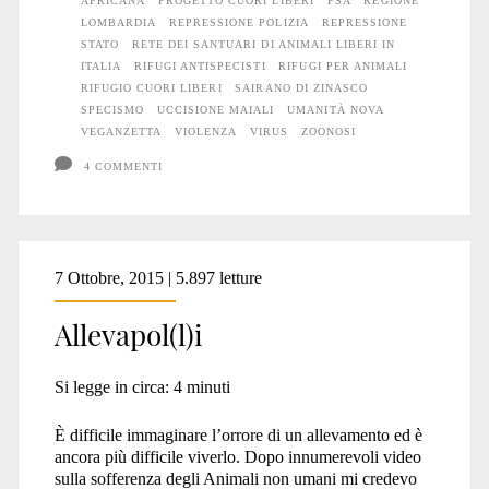
AFRICANA
PROGETTO CUORI LIBERI
PSA
REGIONE
LOMBARDIA
REPRESSIONE POLIZIA
REPRESSIONE
STATO
RETE DEI SANTUARI DI ANIMALI LIBERI IN
ITALIA
RIFUGI ANTISPECISTI
RIFUGI PER ANIMALI
RIFUGIO CUORI LIBERI
SAIRANO DI ZINASCO
SPECISMO
UCCISIONE MAIALI
UMANITÀ NOVA
VEGANZETTA
VIOLENZA
VIRUS
ZOONOSI
4 COMMENTI
7 Ottobre, 2015 | 5.897 letture
Allevapol(l)i
Si legge in circa:
4
minuti
È difficile immaginare l’orrore di un allevamento ed è
ancora più difficile viverlo. Dopo innumerevoli video
sulla sofferenza degli Animali non umani mi credevo