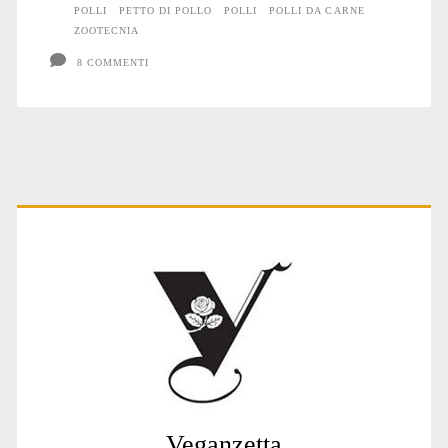
POLLI
PETTO DI POLLO
POLLI
POLLI DA CARNE
ZOOTECNIA
8 COMMENTI
Primary
Sidebar
Veganzetta