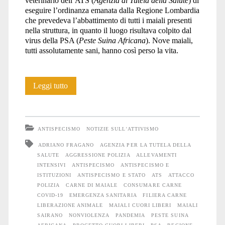
veterinario dell’ATS (
Agenzia di Tutela della Salute
) di
eseguire l’ordinanza emanata dalla Regione Lombardia
che prevedeva l’abbattimento di tutti i maiali presenti
nella struttura, in quanto il luogo risultava colpito dal
virus della PSA (
Peste Suina Africana
). Nove maiali,
tutti assolutamente sani, hanno così perso la vita.
Irruzione
Leggi tutto
specista
contro
ANTISPECISMO
NOTIZIE SULL'ATTIVISMO
Cuori
ADRIANO FRAGANO
AGENZIA PER LA TUTELA DELLA
SALUTE
AGGRESSIONE POLIZIA
ALLEVAMENTI
Liberi
INTENSIVI
ANTISPECISMO
ANTISPECISMO E
ISTITUZIONI
ANTISPECISMO E STATO
ATS
ATTACCO
POLIZIA
CARNE DI MAIALE
CONSUMARE CARNE
COVID-19
EMERGENZA SANITARIA
FILIERA CARNE
LIBERAZIONE ANIMALE
MAIALI CUORI LIBERI
MAIALI
SAIRANO
NONVIOLENZA
PANDEMIA
PESTE SUINA