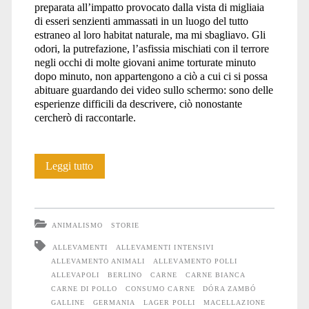
preparata all’impatto provocato dalla vista di migliaia
di esseri senzienti ammassati in un luogo del tutto
estraneo al loro habitat naturale, ma mi sbagliavo. Gli
odori, la putrefazione, l’asfissia mischiati con il terrore
negli occhi di molte giovani anime torturate minuto
dopo minuto, non appartengono a ciò a cui ci si possa
abituare guardando dei video sullo schermo: sono delle
esperienze difficili da descrivere, ciò nonostante
cercherò di raccontarle.
Allevapol(l)i
Leggi tutto
ANIMALISMO
STORIE
ALLEVAMENTI
ALLEVAMENTI INTENSIVI
ALLEVAMENTO ANIMALI
ALLEVAMENTO POLLI
ALLEVAPOLI
BERLINO
CARNE
CARNE BIANCA
CARNE DI POLLO
CONSUMO CARNE
DÓRA ZAMBÓ
GALLINE
GERMANIA
LAGER POLLI
MACELLAZIONE