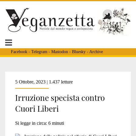
Facebook
-
Telegram
-
Mastodon
-
Bluesky
-
Archive
Tag:
5 Ottobre, 2023 | 1.437 letture
Irruzione specista contro
<span>allevamenti
Cuori Liberi
intensivi</span>
Si legge in circa:
6
minuti