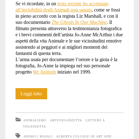
Se vi ricordate, in un
testo recente ho accennato
all’invisibilità degli Animali non umani
, come se fossi
in pieno accordo con la regista Liz Marshall, e con il
suo documentario
The Ghosts In Our Machine
. Il
filmato presenta attraverso la testimonianza fotografica
e i brevi commenti dell’artista Jo-Anne McArthur i due
aspetti della vita Animale e le sue vicissitudini emotive
assistendo ai peggiori e ai migliori momenti dei
fantasmi di questa terra.
L’arma usata per documentare l’orrore e la gioia è la
fotografia, Jo-Anne la impiega nel suo personale
progetto
We Animals
iniziato nel 1999.
In
Leggi tutto
favore
dei
ANIMALISMO
ARTEVEGANZETTA
LETTERE A
fantasmi
VEGANZETTA
ADORO I MAIALI
ALBERTA COLLEGE OF ART AND