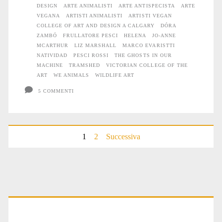
DESIGN
ARTE ANIMALISTI
ARTE ANTISPECISTA
ARTE
VEGANA
ARTISTI ANIMALISTI
ARTISTI VEGAN
COLLEGE OF ART AND DESIGN A CALGARY
DÓRA
ZAMBÓ
FRULLATORE PESCI
HELENA
JO-ANNE
MCARTHUR
LIZ MARSHALL
MARCO EVARISTTI
NATIVIDAD
PESCI ROSSI
THE GHOSTS IN OUR
MACHINE
TRAMSHED
VICTORIAN COLLEGE OF THE
ART
WE ANIMALS
WILDLIFE ART
5 COMMENTI
Paginazione
1
2
Successiva
degli
articoli
Primary