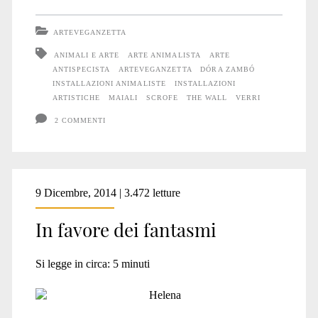
essere
ARTEVEGANZETTA
un
ANIMALI E ARTE
ARTE ANIMALISTA
ARTE
ANTISPECISTA
ARTEVEGANZETTA
DÓRA ZAMBÓ
Maiale
INSTALLAZIONI ANIMALISTE
INSTALLAZIONI
ARTISTICHE
MAIALI
SCROFE
THE WALL
VERRI
2 COMMENTI
9 Dicembre, 2014 | 3.472 letture
In favore dei fantasmi
Si legge in circa:
5
minuti