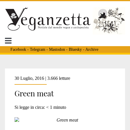
Facebook
-
Telegram
-
Mastodon
-
Bluesky
-
Archive
Tag:
30 Luglio, 2016 | 3.666 letture
Green meat
<span>Dóra
Si legge in circa:
< 1
minuto
Zambó</span>