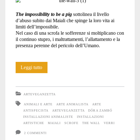
The impossibility to be a pig
sottolinea il livello
d’abuso subito dai Maiali che spinge la loro vita ai
limiti dell’impossibile.
Nel caso di una scrofa le sofferenze si moltiplicano con
il continuo stupro, i maltrattamenti, l’allattamento e la
presenza perenne del pericolo dell’Umano.
L’impossibilità
Leggi tutto
di
essere
ARTEVEGANZETTA
un
ANIMALI E ARTE
ARTE ANIMALISTA
ARTE
ANTISPECISTA
ARTEVEGANZETTA
DÓRA ZAMBÓ
Maiale
INSTALLAZIONI ANIMALISTE
INSTALLAZIONI
ARTISTICHE
MAIALI
SCROFE
THE WALL
VERRI
2 COMMENTI