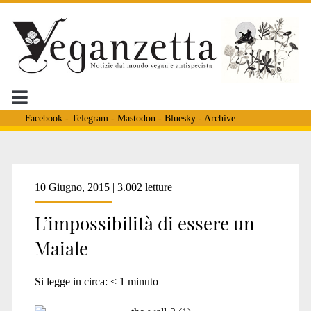
Facebook
-
Telegram
-
Mastodon
-
Bluesky
-
Archive
Tag:
10 Giugno, 2015 | 3.002 letture
L’impossibilità di essere un
<span>THE
Maiale
WALL</span>
Si legge in circa:
< 1
minuto