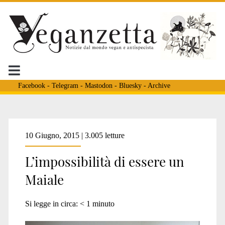
Facebook
-
Telegram
-
Mastodon
-
Bluesky
-
Archive
Tag:
10 Giugno, 2015 | 3.005 letture
L’impossibilità di essere un
<span>INSTALLAZIONI
Maiale
ANIMALISTE</span>
Si legge in circa:
< 1
minuto