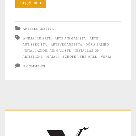
L’impossibilità
Leggi tutto
di
essere
ARTEVEGANZETTA
un
ANIMALI E ARTE
ARTE ANIMALISTA
ARTE
ANTISPECISTA
ARTEVEGANZETTA
DÓRA ZAMBÓ
Maiale
INSTALLAZIONI ANIMALISTE
INSTALLAZIONI
ARTISTICHE
MAIALI
SCROFE
THE WALL
VERRI
2 COMMENTI
Primary