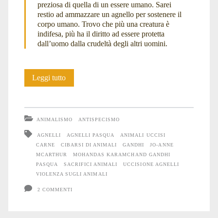
preziosa di quella di un essere umano. Sarei
restio ad ammazzare un agnello per sostenere il
McArthur</span>
corpo umano. Trovo che più una creatura è
indifesa, più ha il diritto ad essere protetta
dall’uomo dalla crudeltà degli altri uomini.
La
Leggi tutto
vita
di
ANIMALISMO
ANTISPECISMO
un
AGNELLI
AGNELLI PASQUA
ANIMALI UCCISI
CARNE
CIBARSI DI ANIMALI
GANDHI
JO-ANNE
agnello
MCARTHUR
MOHANDAS KARAMCHAND GANDHI
PASQUA
SACRIFICI ANIMALI
UCCISIONE AGNELLI
VIOLENZA SUGLI ANIMALI
2 COMMENTI