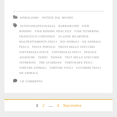
l’orrore
del
ANIMALISMO
NOTIZIE DAL MONDO
tethering
AUTOCONSAPEVOLEZZA
BARRAMUNDI
FISH
BINDING
FISH BINDING PRACTICE
FISH TETHERING
FRANCESCO CORTONESI
JO-ANNE MCARTHUR
MALTRATTAMENTO PESCI
NOI ANIMALI - WE ANIMALS
PESCA
PESCE PERSICO
PROVA DELLO SPECCHIO
SOFFERENZA PESCE
SOFFERENZA PESCI
SPIGOLE
ASIATICHE
TAIPEI
TAIWAN
TEST DELLO SPECCHIO
TETHERING
THE GUARDIAN
TORTURARE PESCI
TORTURE ANIMALI
TORTURE PESCI
UCCIDERE PESCI
WE ANIMALS
UN COMMENTO
Paginazione
1
2
…
4
Successiva