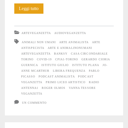
Alla
Leggi tutto
radio:
“Arte
ARTEVEGANZETTA
AUDIOVEGANZETTA
e
ANIMALI NON UMANI
ARTE ANIMALISTA
ARTE
ANTISPECISTA
ARTE E ANIMALINONUMANI
animali
ARTEVEGANZETTA
BANKSY
CASA CIRCONDARIALE
non
TORINO
COVID-19
CPIA1-TORINO
GERARDO CIORIA
GUERNICA
ISTITUTO GIULIO
ISTITUTO PLANA
JO-
umani”
ANNE MCARTHUR
LIBERA FREQUENZA
PABLO
PICASSO
PODCAST ANIMALISTA
PODCAST
VEGANZETTA
PRIMO LICEO ARTISTICO
RADIO
ANTENNA1
ROGER OLMOS
VANNA TESSORE
VEGANZETTA
UN COMMENTO