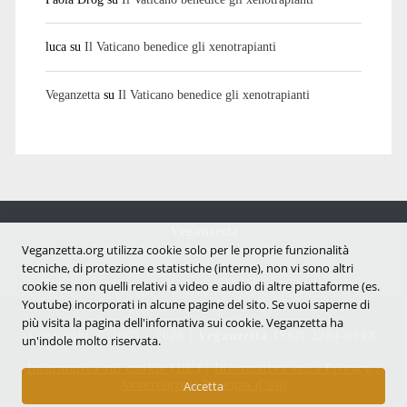
luca
su
Il Vaticano benedice gli xenotrapianti
Veganzetta
su
Il Vaticano benedice gli xenotrapianti
Veganzetta
Notizie dal mondo vegan e antispecista
Veganzetta.org utilizza cookie solo per le proprie funzionalità
tecniche, di protezione e statistiche (interne), non vi sono altri
cookie se non quelli relativi a video e audio di altre piattaforme (es.
Youtube) incorporati in alcune pagine del sito. Se vuoi saperne di
più visita la pagina dell'infornativa sui cookie. Veganzetta ha
Copyright © 2007 - 2026 |
Veganzetta
ISSN 2284-094X
un'indole molto riservata.
Informativa sui cookie (UE)
|
Informativa sulla Privacy
|
Avvertenze e Licenza d'uso
Accetta