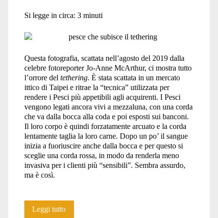
del
Si legge in circa:
3
minuti
13/05/2020:
Jo-
Questa fotografia, scattata nell’agosto del 2019 dalla
Anne
celebre fotoreporter Jo-Anne McArthur, ci mostra tutto
McArthur
l’orrore del
tethering
. È stata scattata in un mercato
ittico di Taipei e ritrae la “tecnica” utilizzata per
rendere i Pesci più appetibili agli acquirenti. I Pesci
vengono legati ancora vivi a mezzaluna, con una corda
che va dalla bocca alla coda e poi esposti sui banconi.
Il loro corpo è quindi forzatamente arcuato e la corda
lentamente taglia la loro carne. Dopo un po’ il sangue
inizia a fuoriuscire anche dalla bocca e per questo si
sceglie una corda rossa, in modo da renderla meno
invasiva per i clienti più “sensibili”. Sembra assurdo,
ma è così.
Tutto
Leggi tutto