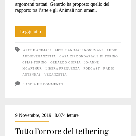
argomenti trattati, Gerardo ha proposto quello del
rapporto tra l’arte e gli Animali non umani.
“Arte
Leggi tutto
e
ARTE E ANIMALI
ARTE E ANIMALI NONUMANI
AUDIO
animali
AUDIOVEGANZETTA
CASA CIRCONDARIALE DI TORINO
CPIA1-TORINO
GERARDO CIORIA
JO-ANNE
nonumani”,
MCARTHUR
LIBERA FREQUENZA
PODCAST
RADIO
Libera
ANTENNA1
VEGANZETTA
LASCIA UN COMMENTO
frequenza,
Radio
Antenna1,
9 Novembre, 2019 | 8.074 letture
prima
Tutto l’orrore del tethering
puntata