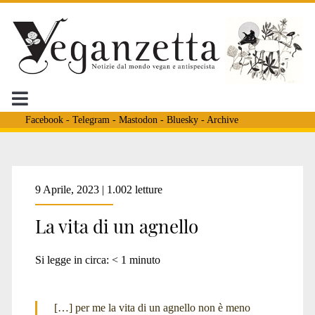
Facebook
-
Telegram
-
Mastodon
-
Bluesky
-
Archive
Tag:
9 Aprile, 2023 | 1.002 letture
La vita di un agnello
<span>Jo-
Si legge in circa:
< 1
minuto
Anne
[…] per me la vita di un agnello non è meno