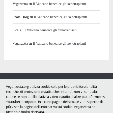
Veganzetta
su
Il Vaticano benedice gli xenotrapianti
Paola Drog
su
Il Vaticano benedice gli xenotrapianti
luca
su
Il Vaticano benedice gli xenotrapianti
Veganzetta
su
Il Vaticano benedice gli xenotrapianti
Veganzetta
Notizie dal mondo vegan e antispecista
Veganzetta.org utilizza cookie solo per le proprie funzionalità
tecniche, di protezione e statistiche (interne), non vi sono altri
cookie se non quelli relativi a video e audio di altre piattaforme (es.
Youtube) incorporati in alcune pagine del sito. Se vuoi saperne di
più visita la pagina dell'infornativa sui cookie. Veganzetta ha
Copyright © 2007 - 2026 |
Veganzetta
ISSN 2284-094X
un'indole molto riservata.