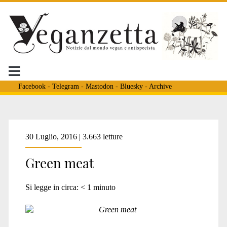
Facebook
-
Telegram
-
Mastodon
-
Bluesky
-
Archive
Tag:
30 Luglio, 2016 | 3.663 letture
Green meat
<span>esposizione
Si legge in circa:
< 1
minuto
arte