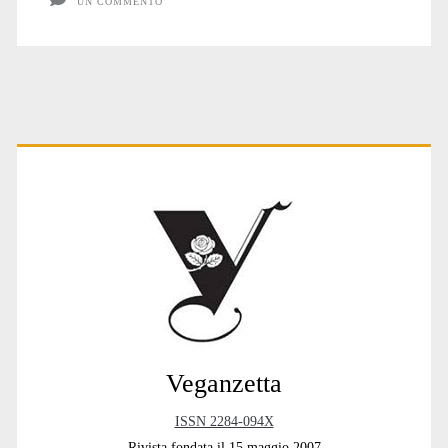
UN COMMENTO
Primary
Sidebar
Veganzetta
ISSN 2284-094X
Rivista fondata il 15 maggio 2007