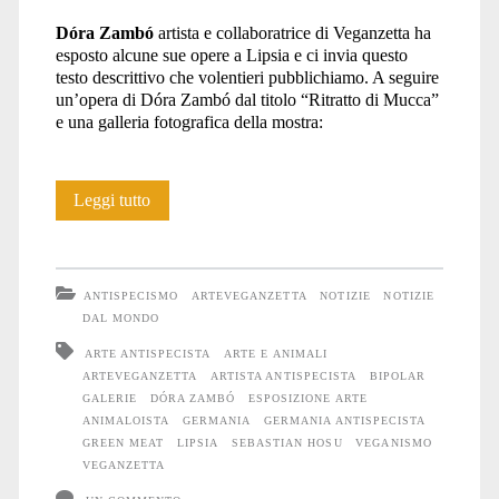
Dóra Zambó
artista e collaboratrice di Veganzetta ha
animaloista</span>
esposto alcune sue opere a Lipsia e ci invia questo
testo descrittivo che volentieri pubblichiamo. A seguire
un’opera di Dóra Zambó dal titolo “Ritratto di Mucca”
e una galleria fotografica della mostra:
Green
Leggi tutto
meat
ANTISPECISMO
ARTEVEGANZETTA
NOTIZIE
NOTIZIE
DAL MONDO
ARTE ANTISPECISTA
ARTE E ANIMALI
ARTEVEGANZETTA
ARTISTA ANTISPECISTA
BIPOLAR
GALERIE
DÓRA ZAMBÓ
ESPOSIZIONE ARTE
ANIMALOISTA
GERMANIA
GERMANIA ANTISPECISTA
GREEN MEAT
LIPSIA
SEBASTIAN HOSU
VEGANISMO
VEGANZETTA