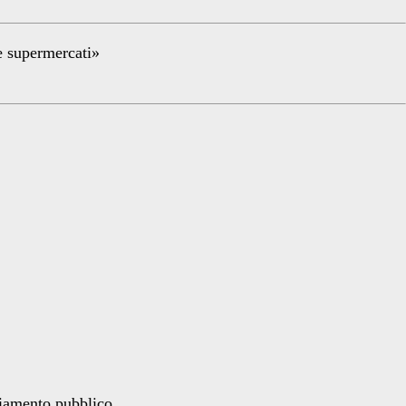
re supermercati»
ziamento pubblico.