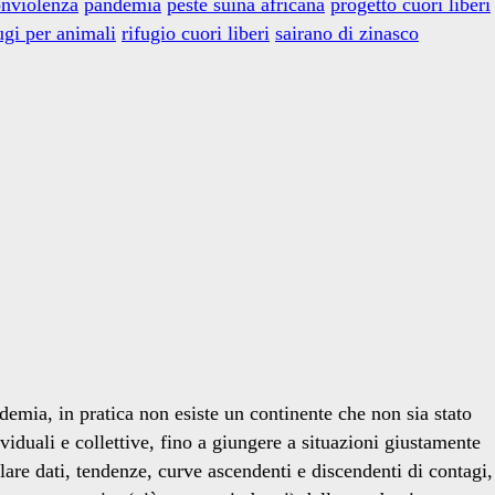
nviolenza
pandemia
peste suina africana
progetto cuori liberi
ugi per animali
rifugio cuori liberi
sairano di zinasco
ia, in pratica non esiste un continente che non sia stato
viduali e collettive, fino a giungere a situazioni giustamente
are dati, tendenze, curve ascendenti e discendenti di contagi,