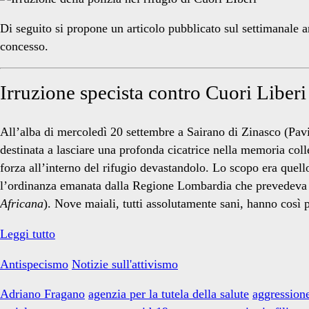
sanitaria</span>
Di seguito si propone un articolo pubblicato sul settimanale 
concesso.
Irruzione specista contro Cuori Liberi
All’alba di mercoledì 20 settembre a Sairano di Zinasco (Pavi
destinata a lasciare una profonda cicatrice nella memoria coll
forza all’interno del rifugio devastandolo. Lo scopo era quell
l’ordinanza emanata dalla Regione Lombardia che prevedeva l’ab
Africana
). Nove maiali, tutti assolutamente sani, hanno così p
Irruzione
Leggi tutto
specista
Antispecismo
Notizie sull'attivismo
contro
Cuori
Adriano Fragano
agenzia per la tutela della salute
aggressione
Liberi