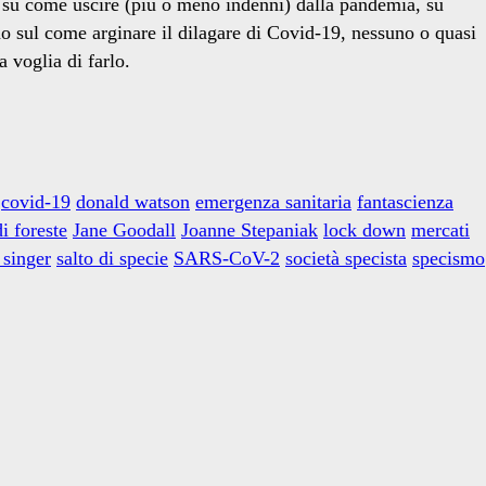
eri su come uscire (più o meno indenni) dalla pandemia, su
no sul come arginare il dilagare di Covid-19, nessuno o quasi
 voglia di farlo.
covid-19
donald watson
emergenza sanitaria
fantascienza
i foreste
Jane Goodall
Joanne Stepaniak
lock down
mercati
 singer
salto di specie
SARS-CoV-2
società specista
specismo