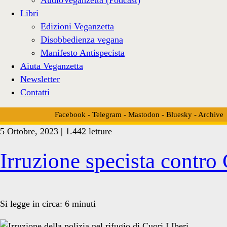
Libri
Edizioni Veganzetta
Disobbedienza vegana
Manifesto Antispecista
Aiuta Veganzetta
Newsletter
Contatti
Facebook
-
Telegram
-
Mastodon
-
Bluesky
-
Archive
5 Ottobre, 2023 | 1.442 letture
Tag:
Irruzione specista contro 
<span>emergenza
Si legge in circa:
6
minuti