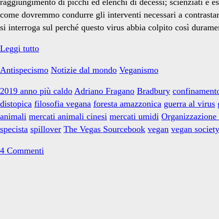
raggiungimento di picchi ed elenchi di decessi; scienziati e e
come dovremmo condurre gli interventi necessari a contrastarl
si interroga sul perché questo virus abbia colpito così duramen
Il
Leggi tutto
veganismo
Antispecismo
Notizie dal mondo
Veganismo
ai
tempi
2019 anno più caldo
Adriano Fragano
Bradbury
confinament
del
distopica
filosofia vegana
foresta amazzonica
guerra al virus
Coronavirus
animali
mercati animali cinesi
mercati umidi
Organizzazione 
specista
spillover
The Vegas Sourcebook
vegan
vegan societ
4 Commenti
Primary