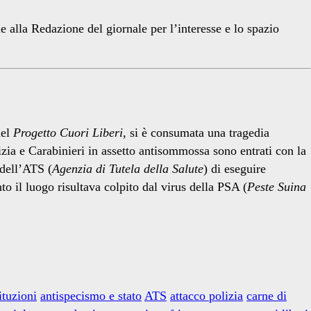
 alla Redazione del giornale per l’interesse e lo spazio
del
Progetto Cuori Liberi
, si è consumata una tragedia
izia e Carabinieri in assetto antisommossa sono entrati con la
 dell’ATS (
Agenzia di Tutela della Salute
) di eseguire
o il luogo risultava colpito dal virus della PSA (
Peste Suina
ituzioni
antispecismo e stato
ATS
attacco polizia
carne di