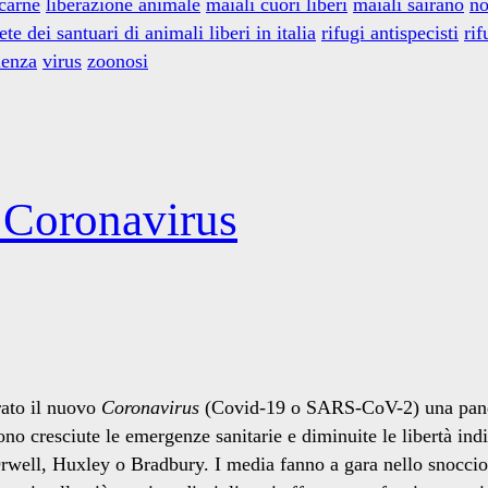
 carne
liberazione animale
maiali cuori liberi
maiali sairano
no
ete dei santuari di animali liberi in italia
rifugi antispecisti
rif
lenza
virus
zoonosi
l Coronavirus
rato il nuovo
Coronavirus
(Covid-19 o SARS-CoV-2) una pandem
ono cresciute le emergenze sanitarie e diminuite le libertà indi
rwell, Huxley o Bradbury. I media fanno a gara nello snocciol