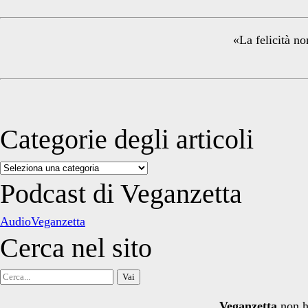
Sidebar
«La felicità no
Categorie degli articoli
Categorie
degli
Podcast di Veganzetta
articoli
AudioVeganzetta
Cerca nel sito
Cerca
per:
Veganzetta
non h