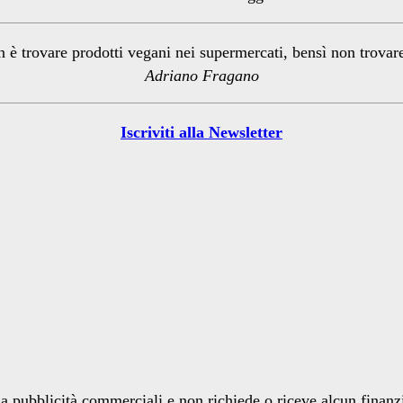
n è trovare prodotti vegani nei supermercati, bensì non trova
Adriano Fragano
Iscriviti alla Newsletter
a pubblicità commerciali e non richiede o riceve alcun finan