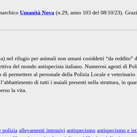
anarchico
Umanità Nova
(n.29, anno 103 del 08/10/23). Grazie
a) nel rifugio per animali non umani cosiddetti “da reddito” 
ettiva del mondo antispecista italiano. Numerosi agenti di Pol
o di permettere al personale della Polizia Locale e veterinario
battimento di tutti i maiali presenti nella struttura, in quant
erso la vita.
 polizia
allevamenti intensivi
antispecismo
antispecismo e ist