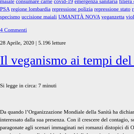
maiale
consumare carne
covid-19
emergenza sanitaria
filiera
PSA
regione lombardia
repressione polizia
repressione stato
r
specismo
uccisione maiali
UMANITÀ NOVA
veganzetta
vio
4 Commenti
28 Aprile, 2020 | 5.196 letture
Il veganismo ai tempi de
Si legge in circa:
7
minuti
Da quando l’Organizzazione Mondiale della Sanità ha dichia
interessato dalla sua presenza. Con il crescere del contagio, s
paragonate agli scenari immaginati nei romanzi distopici di O