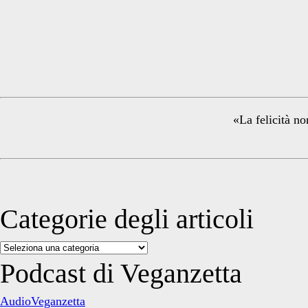
Primary
Sidebar
«La felicità no
Categorie degli articoli
Categorie
degli
Podcast di Veganzetta
articoli
AudioVeganzetta