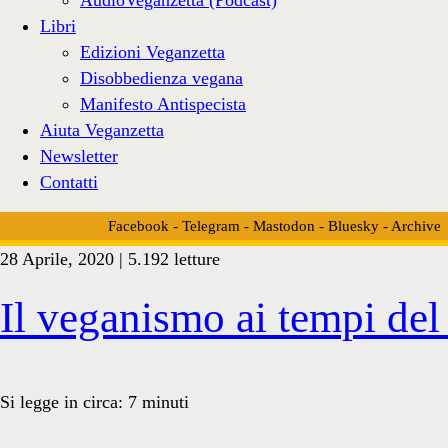
Libri
Edizioni Veganzetta
Disobbedienza vegana
Manifesto Antispecista
Aiuta Veganzetta
Newsletter
Contatti
Facebook
-
Telegram
-
Mastodon
-
Bluesky
-
Archive
28 Aprile, 2020 | 5.192 letture
Tag:
Il veganismo ai tempi de
<span>lock
Si legge in circa:
7
minuti