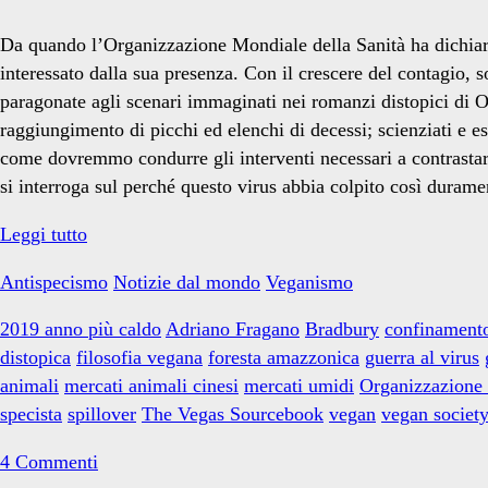
down</span>
Da quando l’Organizzazione Mondiale della Sanità ha dichia
interessato dalla sua presenza. Con il crescere del contagio, s
paragonate agli scenari immaginati nei romanzi distopici di O
raggiungimento di picchi ed elenchi di decessi; scienziati e e
come dovremmo condurre gli interventi necessari a contrastarl
si interroga sul perché questo virus abbia colpito così duramen
Il
Leggi tutto
veganismo
Antispecismo
Notizie dal mondo
Veganismo
ai
tempi
2019 anno più caldo
Adriano Fragano
Bradbury
confinament
del
distopica
filosofia vegana
foresta amazzonica
guerra al virus
Coronavirus
animali
mercati animali cinesi
mercati umidi
Organizzazione 
specista
spillover
The Vegas Sourcebook
vegan
vegan societ
4 Commenti