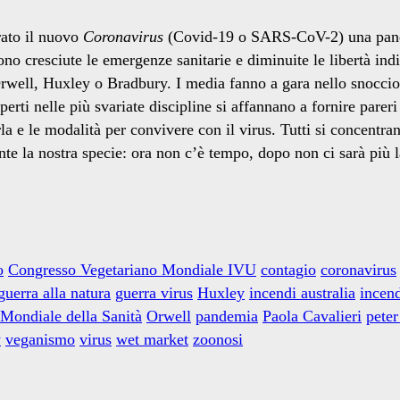
rato il nuovo
Coronavirus
(Covid-19 o SARS-CoV-2) una pandem
ono cresciute le emergenze sanitarie e diminuite le libertà indi
rwell, Huxley o Bradbury. I media fanno a gara nello snocciol
sperti nelle più svariate discipline si affannano a fornire par
a e le modalità per convivere con il virus. Tutti si concentra
te la nostra specie: ora non c’è tempo, dopo non ci sarà più la
o
Congresso Vegetariano Mondiale IVU
contagio
coronavirus
guerra alla natura
guerra virus
Huxley
incendi australia
incend
Mondiale della Sanità
Orwell
pandemia
Paola Cavalieri
peter
y
veganismo
virus
wet market
zoonosi