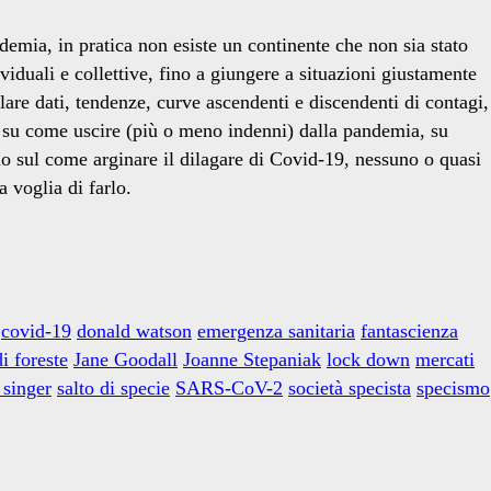
ia, in pratica non esiste un continente che non sia stato
viduali e collettive, fino a giungere a situazioni giustamente
are dati, tendenze, curve ascendenti e discendenti di contagi,
eri su come uscire (più o meno indenni) dalla pandemia, su
no sul come arginare il dilagare di Covid-19, nessuno o quasi
 voglia di farlo.
covid-19
donald watson
emergenza sanitaria
fantascienza
i foreste
Jane Goodall
Joanne Stepaniak
lock down
mercati
 singer
salto di specie
SARS-CoV-2
società specista
specismo