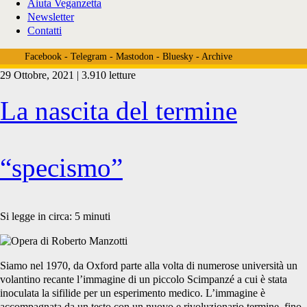
Aiuta Veganzetta
Newsletter
Contatti
Facebook
-
Telegram
-
Mastodon
-
Bluesky
-
Archive
29 Ottobre, 2021 | 3.910 letture
Tag:
La nascita del termine
<span>peter
“specismo”
singer</span>
Si legge in circa:
5
minuti
Siamo nel 1970, da Oxford parte alla volta di numerose università un
volantino recante l’immagine di un piccolo Scimpanzé a cui è stata
inoculata la sifilide per un esperimento medico. L’immagine è
accompagnata da un testo con un nuovo e rivoluzionario termine, fino