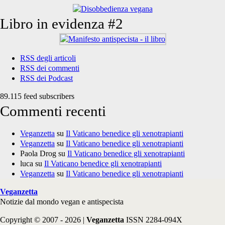
Libro in evidenza #2
RSS degli articoli
RSS dei commenti
RSS dei Podcast
89.115 feed subscribers
Commenti recenti
Veganzetta
su
Il Vaticano benedice gli xenotrapianti
Veganzetta
su
Il Vaticano benedice gli xenotrapianti
Paola Drog
su
Il Vaticano benedice gli xenotrapianti
luca
su
Il Vaticano benedice gli xenotrapianti
Veganzetta
su
Il Vaticano benedice gli xenotrapianti
Veganzetta
Notizie dal mondo vegan e antispecista
Copyright © 2007 - 2026 |
Veganzetta
ISSN 2284-094X