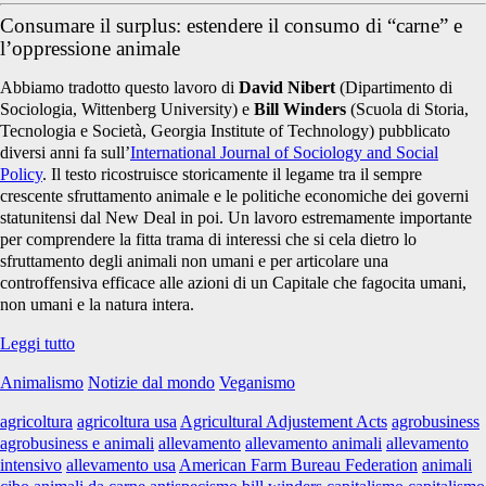
Consumare il surplus: estendere il consumo di “carne” e
l’oppressione animale
Abbiamo tradotto questo lavoro di
David Nibert
(Dipartimento di
Sociologia, Wittenberg University) e
Bill Winders
(Scuola di Storia,
Tecnologia e Società, Georgia Institute of Technology) pubblicato
diversi anni fa sull’
International Journal of Sociology and Social
Policy
. Il testo ricostruisce storicamente il legame tra il sempre
crescente sfruttamento animale e le politiche economiche dei governi
statunitensi dal New Deal in poi. Un lavoro estremamente importante
per comprendere la fitta trama di interessi che si cela dietro lo
sfruttamento degli animali non umani e per articolare una
controffensiva efficace alle azioni di un Capitale che fagocita umani,
non umani e la natura intera.
Consumare
Leggi tutto
il
Animalismo
Notizie dal mondo
Veganismo
surplus:
estendere
agricoltura
agricoltura usa
Agricultural Adjustement Acts
agrobusiness
il
agrobusiness e animali
allevamento
allevamento animali
allevamento
consumo
intensivo
allevamento usa
American Farm Bureau Federation
animali
di