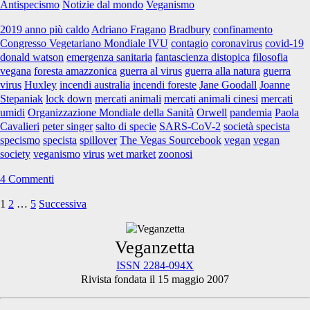
Antispecismo
Notizie dal mondo
Veganismo
ai
tempi
2019 anno più caldo
Adriano Fragano
Bradbury
confinamento
del
Congresso Vegetariano Mondiale IVU
contagio
coronavirus
covid-19
Coronavirus
donald watson
emergenza sanitaria
fantascienza distopica
filosofia
vegana
foresta amazzonica
guerra al virus
guerra alla natura
guerra
virus
Huxley
incendi australia
incendi foreste
Jane Goodall
Joanne
Stepaniak
lock down
mercati animali
mercati animali cinesi
mercati
umidi
Organizzazione Mondiale della Sanità
Orwell
pandemia
Paola
Cavalieri
peter singer
salto di specie
SARS-CoV-2
società specista
specismo
specista
spillover
The Vegas Sourcebook
vegan
vegan
society
veganismo
virus
wet market
zoonosi
4 Commenti
1
2
…
5
Successiva
Paginazione
degli
Primary
Veganzetta
articoli
ISSN 2284-094X
Rivista fondata il 15 maggio 2007
Sidebar