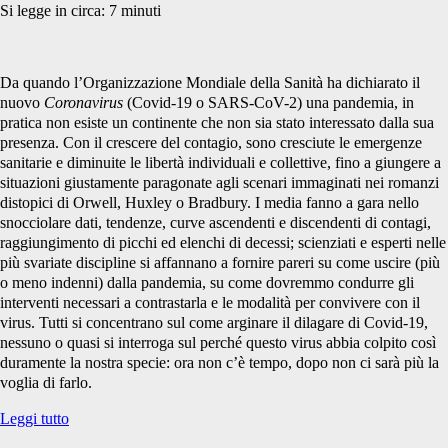
Si legge in circa:
7
minuti
Da quando l’Organizzazione Mondiale della Sanità ha dichiarato il
nuovo
Coronavirus
(Covid-19 o SARS-CoV-2) una pandemia, in
pratica non esiste un continente che non sia stato interessato dalla sua
presenza. Con il crescere del contagio, sono cresciute le emergenze
sanitarie e diminuite le libertà individuali e collettive, fino a giungere a
situazioni giustamente paragonate agli scenari immaginati nei romanzi
distopici di Orwell, Huxley o Bradbury. I media fanno a gara nello
snocciolare dati, tendenze, curve ascendenti e discendenti di contagi,
raggiungimento di picchi ed elenchi di decessi; scienziati e esperti nelle
più svariate discipline si affannano a fornire pareri su come uscire (più
o meno indenni) dalla pandemia, su come dovremmo condurre gli
interventi necessari a contrastarla e le modalità per convivere con il
virus. Tutti si concentrano sul come arginare il dilagare di Covid-19,
nessuno o quasi si interroga sul perché questo virus abbia colpito così
duramente la nostra specie: ora non c’è tempo, dopo non ci sarà più la
voglia di farlo.
Il
Leggi tutto
veganismo