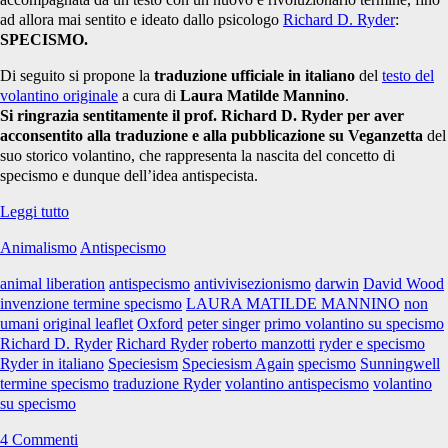
ad allora mai sentito e ideato dallo psicologo
Richard D. Ryder
:
SPECISMO.
Di seguito si propone la
traduzione ufficiale in italiano
del
testo del
volantino originale
a cura di
Laura Matilde Mannino
.
Si ringrazia sentitamente il prof. Richard D. Ryder
per aver
acconsentito alla traduzione e alla pubblicazione su Veganzetta
del
suo storico volantino, che rappresenta la nascita del concetto di
specismo e dunque dell’idea antispecista.
La
Leggi tutto
nascita
Animalismo
Antispecismo
del
termine
animal liberation
antispecismo
antivivisezionismo
darwin
David Wood
“specismo”
invenzione termine specismo
LAURA MATILDE MANNINO
non
umani
original leaflet
Oxford
peter singer
primo volantino su specismo
Richard D. Ryder
Richard Ryder
roberto manzotti
ryder e specismo
Ryder in italiano
Speciesism
Speciesism Again
specismo
Sunningwell
termine specismo
traduzione Ryder
volantino antispecismo
volantino
su specismo
4 Commenti