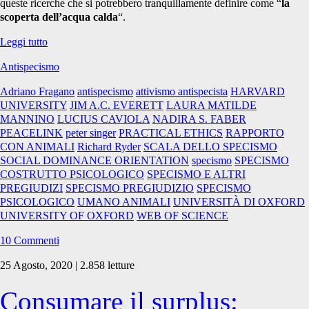
queste ricerche che si potrebbero tranquillamente definire come “
la
scoperta dell’acqua calda
“.
La
Leggi tutto
scoperta
Antispecismo
dell’acqua
calda:
Adriano Fragano
antispecismo
attivismo antispecista
HARVARD
la
UNIVERSITY
JIM A.C. EVERETT
LAURA MATILDE
psicologia
MANNINO
LUCIUS CAVIOLA
NADIRA S. FABER
dello
PEACELINK
peter singer
PRACTICAL ETHICS
RAPPORTO
specismo
CON ANIMALI
Richard Ryder
SCALA DELLO SPECISMO
SOCIAL DOMINANCE ORIENTATION
specismo
SPECISMO
COSTRUTTO PSICOLOGICO
SPECISMO E ALTRI
PREGIUDIZI
SPECISMO PREGIUDIZIO
SPECISMO
PSICOLOGICO
UMANO ANIMALI
UNIVERSITÀ DI OXFORD
UNIVERSITY OF OXFORD
WEB OF SCIENCE
10 Commenti
25 Agosto, 2020 | 2.858 letture
Consumare il surplus: