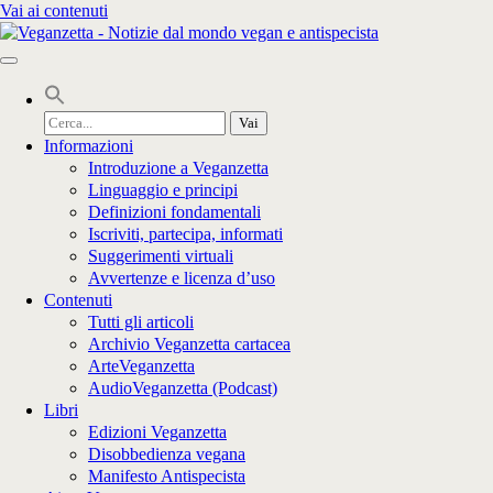
Vai ai contenuti
Cerca
per:
Informazioni
Introduzione a Veganzetta
Linguaggio e principi
Definizioni fondamentali
Iscriviti, partecipa, informati
Suggerimenti virtuali
Avvertenze e licenza d’uso
Contenuti
Tutti gli articoli
Archivio Veganzetta cartacea
ArteVeganzetta
AudioVeganzetta (Podcast)
Libri
Edizioni Veganzetta
Disobbedienza vegana
Manifesto Antispecista