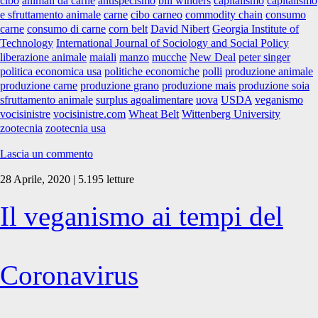
cibo
animali da carne
antispecismo
bill winders
capitalismo
capitalismo
“carne”
e sfruttamento animale
carne
cibo carneo
commodity chain
consumo
e
carne
consumo di carne
corn belt
David Nibert
Georgia Institute of
l’oppressione
Technology
International Journal of Sociology and Social Policy
animale
liberazione animale
maiali
manzo
mucche
New Deal
peter singer
politica economica usa
politiche economiche
polli
produzione animale
produzione carne
produzione grano
produzione mais
produzione soia
sfruttamento animale
surplus agoalimentare
uova
USDA
veganismo
vocisinistre
vocisinistre.com
Wheat Belt
Wittenberg University
zootecnia
zootecnia usa
Lascia un commento
28 Aprile, 2020 | 5.195 letture
Il veganismo ai tempi del
Coronavirus