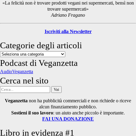
«La felicità non è trovare prodotti vegani nei supermercati, bensì non
trovare supermercati»
Adriano Fragano
Iscriviti alla Newsletter
Categorie degli articoli
Categorie
degli
Podcast di Veganzetta
articoli
AudioVeganzetta
Cerca nel sito
Cerca
per:
Veganzetta
non ha pubblicità commerciali e non richiede o riceve
alcun finanziamento pubblico.
Sostieni il suo lavoro
: un aiuto anche piccolo è importante.
FAI UNA DONAZIONE
Libro in evidenza #1