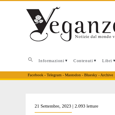
Informazioni
Contenuti
Libri
Facebook
-
Telegram
-
Mastodon
-
Bluesky
-
Archive
Tag:
21 Settembre, 2023 | 2.093 letture
<span>Agenzia