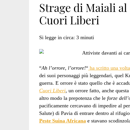
Strage di Maiali al
Cuori Liberi
di
Si legge in circa:
3
minuti
tutela
“
Ah l’orrore, l’orrore!
“
ha scritto una volta
della
dei suoi personaggi più leggendari, quel Kur
guerra. E orrore è stato quello che è accad
Cuori Liberi
, un orrore fatto, anche questa
altro modo la prepotenza che le
forze dell’
salute
pacificamente cercavano di impedire al per
Salute) di Pavia di entrare dentro al rifugi
Peste Suina Africana
e stavano scodinzola