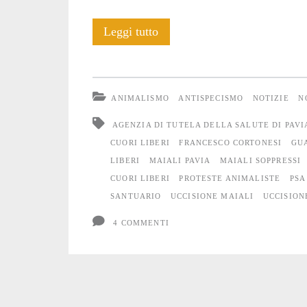
di
Strage
Leggi tutto
Pavia</span>
di
Maiali
ANIMALISMO
ANTISPECISMO
NOTIZIE
N
al
AGENZIA DI TUTELA DELLA SALUTE DI PAVI
rifugio
CUORI LIBERI
FRANCESCO CORTONESI
GUA
LIBERI
MAIALI PAVIA
MAIALI SOPPRESSI
del
CUORI LIBERI
PROTESTE ANIMALISTE
PSA
Progetto
SANTUARIO
UCCISIONE MAIALI
UCCISION
Cuori
4 COMMENTI
Liberi