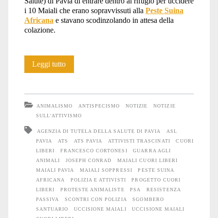
Salute) di Pavia di entrare dentro al rifugio per uccidere
i 10 Maiali che erano sopravvissuti alla
Peste Suina
Africana
e stavano scodinzolando in attesa della
colazione.
Strage
Leggi tutto
di
Maiali
ANIMALISMO
ANTISPECISMO
NOTIZIE
NOTIZIE
al
SULL'ATTIVISMO
AGENZIA DI TUTELA DELLA SALUTE DI PAVIA
ASL
rifugio
PAVIA
ATS
ATS PAVIA
ATTIVISTI TRASCINATI
CUORI
del
LIBERI
FRANCESCO CORTONESI
GUARRA AGLI
ANIMALI
JOSEPH CONRAD
MAIALI CUORI LIBERI
Progetto
MAIALI PAVIA
MAIALI SOPPRESSI
PESTE SUINA
AFRICANA
POLIZIA E ATTIVISTI
PROGETTO CUORI
Cuori
LIBERI
PROTESTE ANIMALISTE
PSA
RESISTENZA
PASSIVA
SCONTRI CON POLIZIA
SGOMBERO
Liberi
SANTUARIO
UCCISIONE MAIALI
UCCISIONE MAIALI