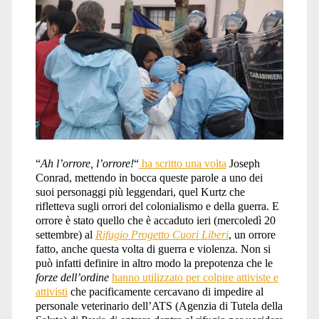
polizia</span>
“
Ah l’orrore, l’orrore!
“
ha scritto una volta
Joseph
Conrad, mettendo in bocca queste parole a uno dei
suoi personaggi più leggendari, quel Kurtz che
rifletteva sugli orrori del colonialismo e della guerra. E
orrore è stato quello che è accaduto ieri (mercoledì 20
settembre) al
Rifugio Progetto Cuori Liberi
, un orrore
fatto, anche questa volta di guerra e violenza. Non si
può infatti definire in altro modo la prepotenza che le
forze dell’ordine
hanno utilizzato per colpire attiviste e
attivisti
che pacificamente cercavano di impedire al
personale veterinario dell’ATS (Agenzia di Tutela della