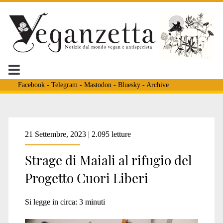
Facebook
-
Telegram
-
Mastodon
-
Bluesky
-
Archive
Tag:
21 Settembre, 2023 | 2.095 letture
Strage di Maiali al rifugio del
<span>scontri
Progetto Cuori Liberi
con
Si legge in circa:
3
minuti