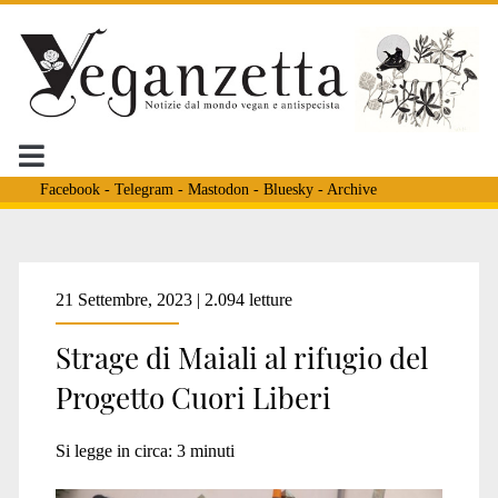
Facebook
-
Telegram
-
Mastodon
-
Bluesky
-
Archive
Tag:
21 Settembre, 2023 | 2.094 letture
Strage di Maiali al rifugio del
<span>maiali
Progetto Cuori Liberi
pavia</span>
Si legge in circa:
3
minuti