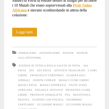
Salute) di Pavia di entrare dentro al rifugio per uccidere
i 10 Maiali che erano sopravvissuti alla
Peste Suina
Africana
e stavano scodinzolando in attesa della
colazione.
Strage
Leggi tutto
di
Maiali
ANIMALISMO
ANTISPECISMO
NOTIZIE
NOTIZIE
al
SULL'ATTIVISMO
AGENZIA DI TUTELA DELLA SALUTE DI PAVIA
ASL
rifugio
PAVIA
ATS
ATS PAVIA
ATTIVISTI TRASCINATI
CUORI
del
LIBERI
FRANCESCO CORTONESI
GUARRA AGLI
ANIMALI
JOSEPH CONRAD
MAIALI CUORI LIBERI
Progetto
MAIALI PAVIA
MAIALI SOPPRESSI
PESTE SUINA
AFRICANA
POLIZIA E ATTIVISTI
PROGETTO CUORI
Cuori
LIBERI
PROTESTE ANIMALISTE
PSA
RESISTENZA
PASSIVA
SCONTRI CON POLIZIA
SGOMBERO
Liberi
SANTUARIO
UCCISIONE MAIALI
UCCISIONE MAIALI