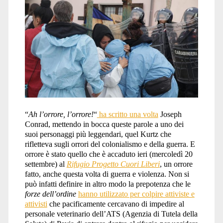
“
Ah l’orrore, l’orrore!
“
ha scritto una volta
Joseph
Conrad, mettendo in bocca queste parole a uno dei
suoi personaggi più leggendari, quel Kurtz che
rifletteva sugli orrori del colonialismo e della guerra. E
orrore è stato quello che è accaduto ieri (mercoledì 20
settembre) al
Rifugio Progetto Cuori Liberi
, un orrore
fatto, anche questa volta di guerra e violenza. Non si
può infatti definire in altro modo la prepotenza che le
forze dell’ordine
hanno utilizzato per colpire attiviste e
attivisti
che pacificamente cercavano di impedire al
personale veterinario dell’ATS (Agenzia di Tutela della