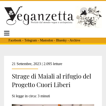
Facebook
-
Telegram
-
Mastodon
-
Bluesky
-
Archive
Tag:
21 Settembre, 2023 | 2.095 letture
Strage di Maiali al rifugio del
<span>asl
Progetto Cuori Liberi
pavia</span>
Si legge in circa:
3
minuti