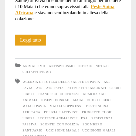
Salute) di Pavia di entrare dentro al rifugio per uccidere
i 10 Maiali che erano sopravvissuti alla
Peste Suina
Africana
e stavano scodinzolando in attesa della
colazione.
Strage
Leggi tutto
di
Maiali
ANIMALISMO
ANTISPECISMO
NOTIZIE
NOTIZIE
al
SULL'ATTIVISMO
AGENZIA DI TUTELA DELLA SALUTE DI PAVIA
ASL
rifugio
PAVIA
ATS
ATS PAVIA
ATTIVISTI TRASCINATI
CUORI
del
LIBERI
FRANCESCO CORTONESI
GUARRA AGLI
ANIMALI
JOSEPH CONRAD
MAIALI CUORI LIBERI
Progetto
MAIALI PAVIA
MAIALI SOPPRESSI
PESTE SUINA
AFRICANA
POLIZIA E ATTIVISTI
PROGETTO CUORI
Cuori
LIBERI
PROTESTE ANIMALISTE
PSA
RESISTENZA
PASSIVA
SCONTRI CON POLIZIA
SGOMBERO
Liberi
SANTUARIO
UCCISIONE MAIALI
UCCISIONE MAIALI