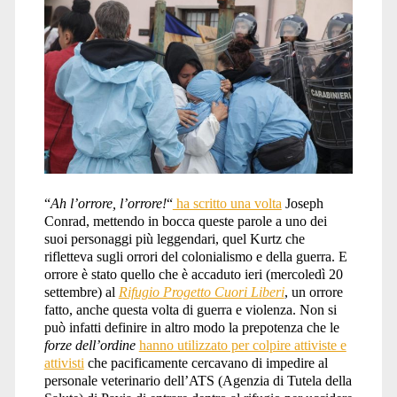
“
Ah l’orrore, l’orrore!
“
ha scritto una volta
Joseph
Conrad, mettendo in bocca queste parole a uno dei
suoi personaggi più leggendari, quel Kurtz che
rifletteva sugli orrori del colonialismo e della guerra. E
orrore è stato quello che è accaduto ieri (mercoledì 20
settembre) al
Rifugio Progetto Cuori Liberi
, un orrore
fatto, anche questa volta di guerra e violenza. Non si
può infatti definire in altro modo la prepotenza che le
forze dell’ordine
hanno utilizzato per colpire attiviste e
attivisti
che pacificamente cercavano di impedire al
personale veterinario dell’ATS (Agenzia di Tutela della