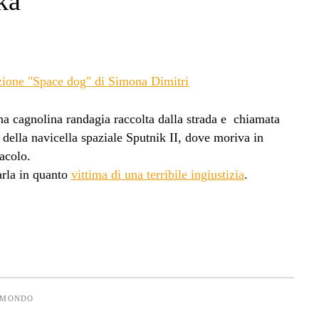
ka
na cagnolina randagia raccolta dalla strada e chiamata
 della navicella spaziale Sputnik II, dove moriva in
tacolo.
arla in quanto
vittima di una terribile ingiustizia
.
 MONDO