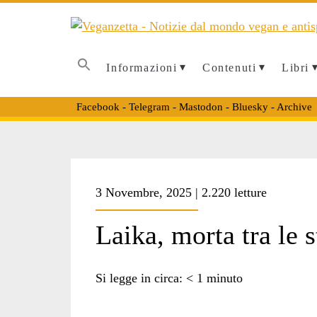
Informazioni
Contenuti
Libri
Facebook
-
Telegram
-
Mastodon
-
Bluesky
-
Archive
Tag:
3 Novembre, 2025 | 2.220 letture
<span>simona
Laika, morta tra le s
dimitri</span>
Si legge in circa:
< 1
minuto