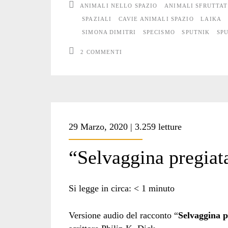
ANIMALI NELLO SPAZIO
ANIMALI SFRUTTAT
SPAZIALI
CAVIE ANIMALI SPAZIO
LAIKA
SIMONA DIMITRI
SPECISMO
SPUTNIK
SPU
2 COMMENTI
29 Marzo, 2020 | 3.259 letture
“Selvaggina pregiat
Si legge in circa:
< 1
minuto
Versione audio del racconto “
Selvaggina p