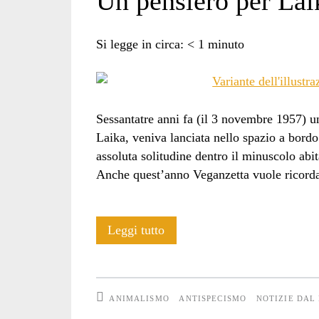
Un pensiero per Lai
Si legge in circa:
< 1
minuto
Sessantatre anni fa (il 3 novembre 1957) u
Laika, veniva lanciata nello spazio a bordo
assoluta solitudine dentro il minuscolo abi
Anche quest’anno Veganzetta vuole ricord
Un
Leggi tutto
pensiero
per
ANIMALISMO
ANTISPECISMO
NOTIZIE DAL
Laika