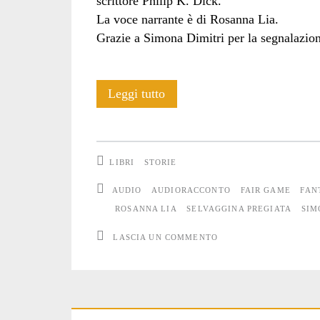
scrittore Philip K. Dick.
La voce narrante è di Rosanna Lia.
Grazie a Simona Dimitri per la segnalazio
“Selvaggina
Leggi tutto
pregiata”
LIBRI
STORIE
AUDIO
AUDIORACCONTO
FAIR GAME
FAN
ROSANNA LIA
SELVAGGINA PREGIATA
SIM
LASCIA UN COMMENTO