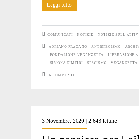
Veganzetta
Leggi tutto
compie
16
COMUNICATI
NOTIZIE
NOTIZIE SULL'ATTI
anni
ADRIANO FRAGANO
ANTISPECISMO
ARCHI
FONDAZIONE VEGANZETTA
LIBERAZIONE 
SIMONA DIMITRI
SPECISMO
VEGANZETTA
6 COMMENTI
3 Novembre, 2020 | 2.643 letture