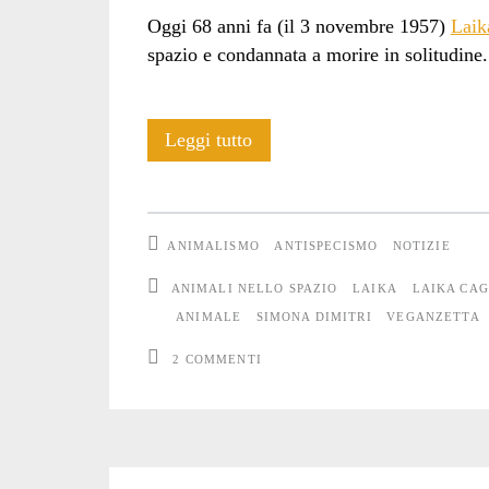
Oggi 68 anni fa (il 3 novembre 1957)
Laik
spazio e condannata a morire in solitudine.
Laika,
Leggi tutto
morta
tra
ANIMALISMO
ANTISPECISMO
NOTIZIE
le
ANIMALI NELLO SPAZIO
LAIKA
LAIKA CA
stelle
ANIMALE
SIMONA DIMITRI
VEGANZETTA
2 COMMENTI