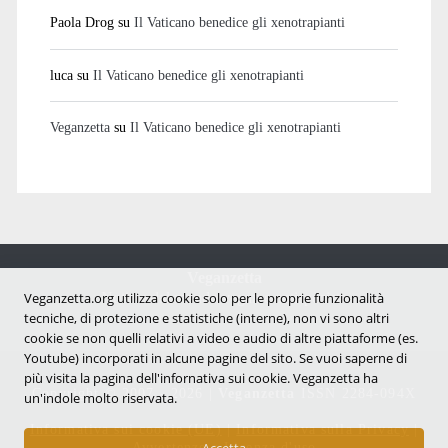
Paola Drog
su
Il Vaticano benedice gli xenotrapianti
luca
su
Il Vaticano benedice gli xenotrapianti
Veganzetta
su
Il Vaticano benedice gli xenotrapianti
Veganzetta
Veganzetta.org utilizza cookie solo per le proprie funzionalità
Notizie dal mondo vegan e antispecista
tecniche, di protezione e statistiche (interne), non vi sono altri
cookie se non quelli relativi a video e audio di altre piattaforme (es.
Youtube) incorporati in alcune pagine del sito. Se vuoi saperne di
più visita la pagina dell'infornativa sui cookie. Veganzetta ha
Copyright © 2007 - 2026 |
Veganzetta
ISSN 2284-094X
un'indole molto riservata.
Informativa sui cookie (UE)
|
Informativa sulla Privacy
|
Avvertenze e Licenza d'uso