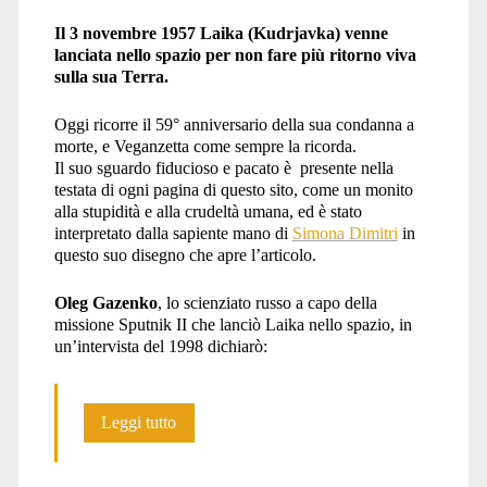
Il 3 novembre 1957 Laika (Kudrjavka) venne
lanciata nello spazio per non fare più ritorno viva
sulla sua Terra.
Oggi ricorre il 59° anniversario della sua condanna a
morte, e Veganzetta come sempre la ricorda.
Il suo sguardo fiducioso e pacato è presente nella
testata di ogni pagina di questo sito, come un monito
alla stupidità e alla crudeltà umana, ed è stato
interpretato dalla sapiente mano di
Simona Dimitri
in
questo suo disegno che apre l’articolo.
Oleg Gazenko
, lo scienziato russo a capo della
missione Sputnik II che lanciò Laika nello spazio, in
un’intervista del 1998 dichiarò:
3
Leggi tutto
novembre