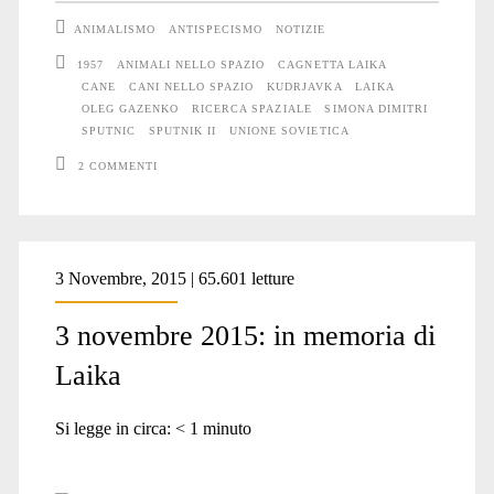
2016:
ANIMALISMO
ANTISPECISMO
NOTIZIE
in
1957
ANIMALI NELLO SPAZIO
CAGNETTA LAIKA
CANE
CANI NELLO SPAZIO
KUDRJAVKA
LAIKA
memoria
OLEG GAZENKO
RICERCA SPAZIALE
SIMONA DIMITRI
di
SPUTNIC
SPUTNIK II
UNIONE SOVIETICA
2 COMMENTI
Laika
3 Novembre, 2015 | 65.601 letture
3 novembre 2015: in memoria di
Laika
Si legge in circa:
< 1
minuto