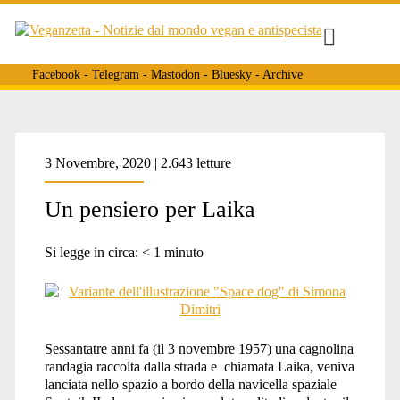
Facebook
-
Telegram
-
Mastodon
-
Bluesky
-
Archive
Tag:
3 Novembre, 2020 | 2.643 letture
Un pensiero per Laika
<span>sputnik
Si legge in circa:
< 1
minuto
ii</span>
Sessantatre anni fa (il 3 novembre 1957) una cagnolina
randagia raccolta dalla strada e chiamata Laika, veniva
lanciata nello spazio a bordo della navicella spaziale