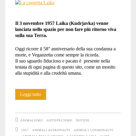
Il 3 novembre 1957 Laika (Kudrjavka) venne
lanciata nello spazio per non fare più ritorno viva
sulla sua Terra.
Oggi ricorre il 58° anniversario della sua condanna a
morte, e Veganzetta come sempre la ricorda.
Il suo sguardo fiducioso e pacato è presente nella
testata di ogni pagina di questo sito, come un monito
alla stupidità e alla crudeltà umana.
3
Leggi tutto
novembre
2015:
ANIMALISMO
ANTISPECISMO
NOTIZIE
in
1957
ANIMALI ASTRONAUTI
ANIMALI COSMONAUTI