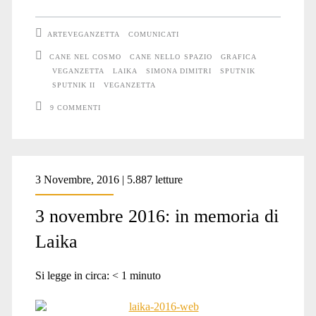
grafica
ARTEVEGANZETTA
COMUNICATI
per
CANE NEL COSMO
CANE NELLO SPAZIO
GRAFICA
VEGANZETTA
LAIKA
SIMONA DIMITRI
SPUTNIK
Veganzetta
SPUTNIK II
VEGANZETTA
9 COMMENTI
3 Novembre, 2016 | 5.887 letture
3 novembre 2016: in memoria di
Laika
Si legge in circa:
< 1
minuto