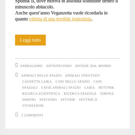
Sputnik II, dove moriva in assoluta solitudine dentro il
minuscolo abitacolo.
Anche quest’anno Veganzetta vuole ricordarla in
quanto
vittima di una terribile ingiustizia
.
Un
Leggi tutto
pensiero
per
ANIMALISMO
ANTISPECISMO
NOTIZIE DAL MONDO
Laika
ANIMALI NELLO SPAZIO
ANIMALI SFRUTTATI
CAGNETTA LAIKA
CANI NELLO SPAZIO
CANI
SPAZIALI
CAVIE ANIMALI SPAZIO
LAIKA
MUTTNIK
RICERCA SCIENTIFICA
RICERCA SPAZIALE
SIMONA
DIMITRI
SPECISMO
SPUTNIK
SPUTNIK II
VIVISEZIONE
2 COMMENTI