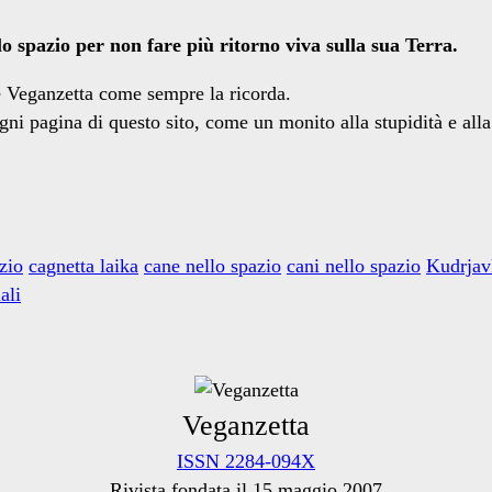
 spazio per non fare più ritorno viva sulla sua Terra.
 e Veganzetta come sempre la ricorda.
ogni pagina di questo sito, come un monito alla stupidità e al
zio
cagnetta laika
cane nello spazio
cani nello spazio
Kudrjav
ali
Veganzetta
ISSN 2284-094X
Rivista fondata il 15 maggio 2007