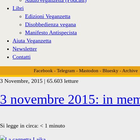
Libri
Edizioni Veganzetta
Disobbedienza vegana
Manifesto Antispecista
Aiuta Veganzetta
Newsletter
Contatti
Facebook
-
Telegram
-
Mastodon
-
Bluesky
-
Archive
3 Novembre, 2015 | 65.603 letture
Tag:
3 novembre 2015: in mem
<span>lanci
Si legge in circa:
< 1
minuto