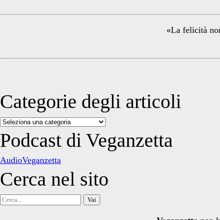
Sidebar
«La felicità no
Categorie degli articoli
Categorie
degli
Podcast di Veganzetta
articoli
AudioVeganzetta
Cerca nel sito
Cerca
per: