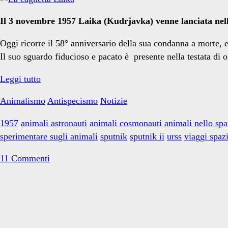
spaziali</span>
Il 3 novembre 1957 Laika (Kudrjavka) venne lanciata nello
Oggi ricorre il 58° anniversario della sua condanna a morte,
Il suo sguardo fiducioso e pacato è presente nella testata di 
3
Leggi tutto
novembre
Animalismo
Antispecismo
Notizie
2015:
in
1957
animali astronauti
animali cosmonauti
animali nello spa
memoria
sperimentare sugli animali
sputnik
sputnik ii
urss
viaggi spazi
di
Laika
11 Commenti
Primary