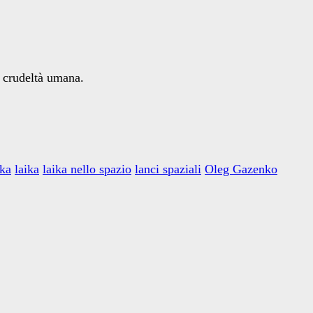
la crudeltà umana.
ka
laika
laika nello spazio
lanci spaziali
Oleg Gazenko