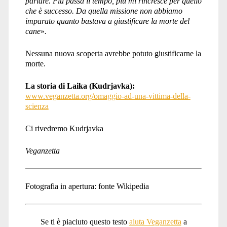
parlare. Più passa il tempo, più mi rincresce per quello
che è successo. Da quella missione non abbiamo
imparato quanto bastava a giustificare la morte del
cane
»
.
Nessuna nuova scoperta avrebbe potuto giustificarne la
morte.
La storia di Laika (Kudrjavka):
www.veganzetta.org/omaggio-ad-una-vittima-della-
scienza
Ci rivedremo Kudrjavka
Veganzetta
Fotografia in apertura: fonte Wikipedia
Se ti è piaciuto questo testo
aiuta Veganzetta
a