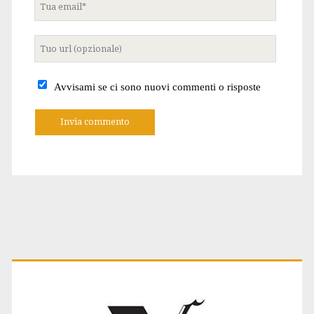
Tua
email
Tuo
sito
internet
Avvisami se ci sono nuovi commenti o risposte
A
l
t
e
r
n
a
t
Primary
i
v
e
: