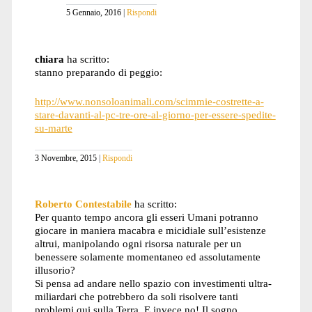
5 Gennaio, 2016
Rispondi
chiara
ha scritto:
stanno preparando di peggio:
http://www.nonsoloanimali.com/scimmie-costrette-a-
stare-davanti-al-pc-tre-ore-al-giorno-per-essere-spedite-
su-marte
3 Novembre, 2015
Rispondi
Roberto Contestabile
ha scritto:
Per quanto tempo ancora gli esseri Umani potranno
giocare in maniera macabra e micidiale sull’esistenze
altrui, manipolando ogni risorsa naturale per un
benessere solamente momentaneo ed assolutamente
illusorio?
Si pensa ad andare nello spazio con investimenti ultra-
miliardari che potrebbero da soli risolvere tanti
problemi qui sulla Terra. E invece no! Il sogno