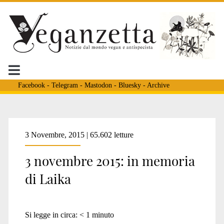
Facebook
-
Telegram
-
Mastodon
-
Bluesky
-
Archive
3 Novembre, 2015 | 65.602 letture
3 novembre 2015: in memoria
di Laika
Si legge in circa:
< 1
minuto