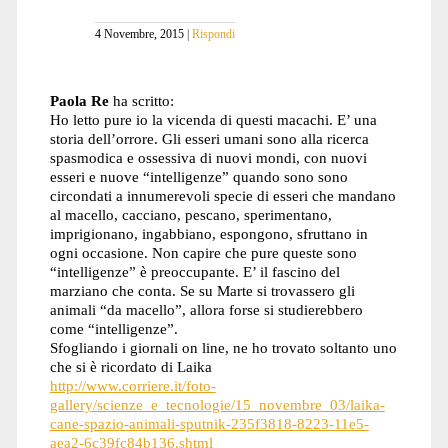
4 Novembre, 2015
Rispondi
Paola Re
ha scritto:
Ho letto pure io la vicenda di questi macachi. E’ una
storia dell’orrore. Gli esseri umani sono alla ricerca
spasmodica e ossessiva di nuovi mondi, con nuovi
esseri e nuove “intelligenze” quando sono sono
circondati a innumerevoli specie di esseri che mandano
al macello, cacciano, pescano, sperimentano,
imprigionano, ingabbiano, espongono, sfruttano in
ogni occasione. Non capire che pure queste sono
“intelligenze” è preoccupante. E’ il fascino del
marziano che conta. Se su Marte si trovassero gli
animali “da macello”, allora forse si studierebbero
come “intelligenze”.
Sfogliando i giornali on line, ne ho trovato soltanto uno
che si è ricordato di Laika
http://www.corriere.it/foto-
gallery/scienze_e_tecnologie/15_novembre_03/laika-
cane-spazio-animali-sputnik-235f3818-8223-11e5-
aea2-6c39fc84b136.shtml