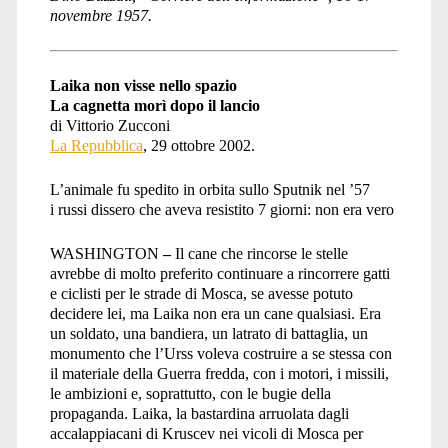
novembre 1957.
Laika non visse nello spazio
La cagnetta morì dopo il lancio
di Vittorio Zucconi
La Repubblica
, 29 ottobre 2002.
L’animale fu spedito in orbita sullo Sputnik nel ’57
i russi dissero che aveva resistito 7 giorni: non era vero
WASHINGTON
–
Il cane che rincorse le stelle
avrebbe di molto preferito continuare a rincorrere gatti
e ciclisti per le strade di Mosca, se avesse potuto
decidere lei, ma Laika non era un cane qualsiasi. Era
un soldato, una bandiera, un latrato di battaglia, un
monumento che l’Urss voleva costruire a se stessa con
il materiale della Guerra fredda, con i motori, i missili,
le ambizioni e, soprattutto, con le bugie della
propaganda. Laika, la bastardina arruolata dagli
accalappiacani di Kruscev nei vicoli di Mosca per