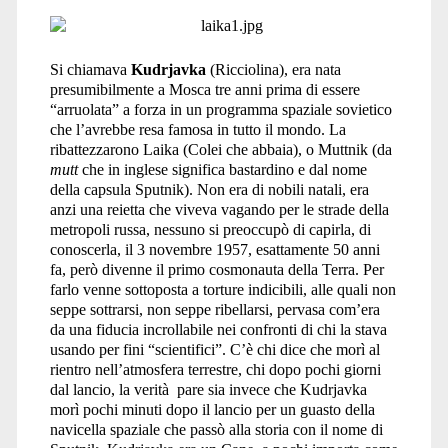
Si chiamava
Kudrjavka
(Ricciolina), era nata
presumibilmente a Mosca tre anni prima di essere
“arruolata” a forza in un programma spaziale sovietico
che l’avrebbe resa famosa in tutto il mondo. La
ribattezzarono Laika (Colei che abbaia), o Muttnik (da
mutt
che in inglese significa bastardino e dal nome
della capsula Sputnik). Non era di nobili natali, era
anzi una reietta che viveva vagando per le strade della
metropoli russa, nessuno si preoccupò di capirla, di
conoscerla, il 3 novembre 1957, esattamente 50 anni
fa, però divenne il primo cosmonauta della Terra. Per
farlo venne sottoposta a torture indicibili, alle quali non
seppe sottrarsi, non seppe ribellarsi, pervasa com’era
da una fiducia incrollabile nei confronti di chi la stava
usando per fini “scientifici”. C’è chi dice che morì al
rientro nell’atmosfera terrestre, chi dopo pochi giorni
dal lancio, la verità pare sia invece che Kudrjavka
morì pochi minuti dopo il lancio per un guasto della
navicella spaziale che passò alla storia con il nome di