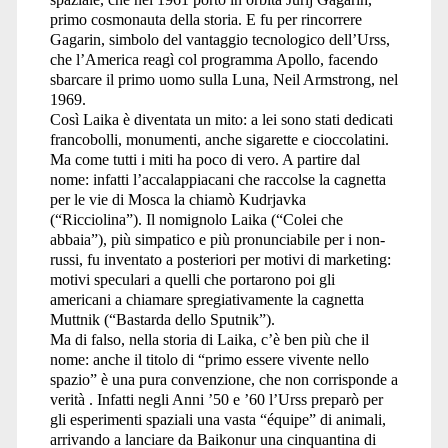
primo cosmonauta della storia. E fu per rincorrere
Gagarin, simbolo del vantaggio tecnologico dell’Urss,
che l’America reagì col programma Apollo, facendo
sbarcare il primo uomo sulla Luna, Neil Armstrong, nel
1969.
Così Laika è diventata un mito: a lei sono stati dedicati
francobolli, monumenti, anche sigarette e cioccolatini.
Ma come tutti i miti ha poco di vero. A partire dal
nome: infatti l’accalappiacani che raccolse la cagnetta
per le vie di Mosca la chiamò Kudrjavka
(“Ricciolina”). Il nomignolo Laika (“Colei che
abbaia”), più simpatico e più pronunciabile per i non-
russi, fu inventato a posteriori per motivi di marketing:
motivi speculari a quelli che portarono poi gli
americani a chiamare spregiativamente la cagnetta
Muttnik (“Bastarda dello Sputnik”).
Ma di falso, nella storia di Laika, c’è ben più che il
nome: anche il titolo di “primo essere vivente nello
spazio” è una pura convenzione, che non corrisponde a
verità . Infatti negli Anni ’50 e ’60 l’Urss preparò per
gli esperimenti spaziali una vasta “équipe” di animali,
arrivando a lanciare da Baikonur una cinquantina di