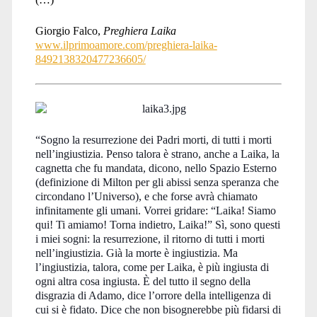
Giorgio Falco,
Preghiera Laika
www.ilprimoamore.com/preghiera-laika-
8492138320477236605/
“Sogno la resurrezione dei Padri morti, di tutti i morti
nell’ingiustizia. Penso talora è strano, anche a Laika, la
cagnetta che fu mandata, dicono, nello Spazio Esterno
(definizione di Milton per gli abissi senza speranza che
circondano l’Universo), e che forse avrà chiamato
infinitamente gli umani. Vorrei gridare: “Laika! Siamo
qui! Ti amiamo! Torna indietro, Laika!” Sì, sono questi
i miei sogni: la resurrezione, il ritorno di tutti i morti
nell’ingiustizia. Già la morte è ingiustizia. Ma
l’ingiustizia, talora, come per Laika, è più ingiusta di
ogni altra cosa ingiusta. È del tutto il segno della
disgrazia di Adamo, dice l’orrore della intelligenza di
cui si è fidato. Dice che non bisognerebbe più fidarsi di