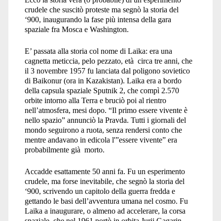
crudele che suscitò proteste ma segnò la storia del
‘900, inaugurando la fase più intensa della gara
spaziale fra Mosca e Washington.
E’ passata alla storia col nome di Laika: era una
cagnetta meticcia, pelo pezzato, età circa tre anni, che
il 3 novembre 1957 fu lanciata dal poligono sovietico
di Baikonur (ora in Kazakistan). Laika era a bordo
della capsula spaziale Sputnik 2, che compì 2.570
orbite intorno alla Terra e bruciò poi al rientro
nell’atmosfera, mesi dopo. “Il primo essere vivente è
nello spazio” annunciò la Pravda. Tutti i giornali del
mondo seguirono a ruota, senza rendersi conto che
mentre andavano in edicola l'”essere vivente” era
probabilmente già morto.
Accadde esattamente 50 anni fa. Fu un esperimento
crudele, ma forse inevitabile, che segnò la storia del
‘900, scrivendo un capitolo della guerra fredda e
gettando le basi dell’avventura umana nel cosmo. Fu
Laika a inaugurare, o almeno ad accelerare, la corsa
spaziale, che nel 1961 portò in orbita Jurij Gagarin,