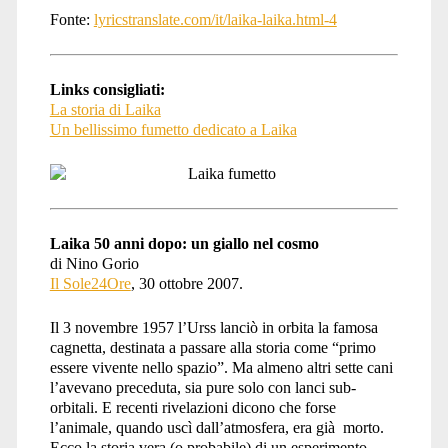
Fonte:
lyricstranslate.com/it/laika-laika.html-4
Links consigliati:
La storia di Laika
Un bellissimo fumetto dedicato a Laika
Laika 50 anni dopo: un giallo nel cosmo
di Nino Gorio
Il Sole24Ore
, 30 ottobre 2007.
Il 3 novembre 1957 l’Urss lanciò in orbita la famosa
cagnetta, destinata a passare alla storia come “primo
essere vivente nello spazio”. Ma almeno altri sette cani
l’avevano preceduta, sia pure solo con lanci sub-
orbitali. E recenti rivelazioni dicono che forse
l’animale, quando uscì dall’atmosfera, era già morto.
Ecco la storia vera (o probabile) di un esperimento