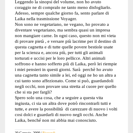
Leggendo la sinopsi del volume, non ho avuto
coraggio ne di compralo ne tanto meno disfogliarlo.
Adesso, sempre qualche giorno fa, sento parlare di
Laika nella trasmissione Voyager.
Non sono ne vegetariano, ne vegano, ho provato a
diventare vegetariano, ma sembra quasi un impresa
non mangiare carne. In ogni caso, questo non mi vieta
di provare pietà , e versare più lacrime per il destino di
questa cagnetta e di tutte quelle povere bestiole usate
per la scienza e, ancora più, per tutti gli animali
torturati e uccisi per le loro pellicce. Altri animali
soffrono e hanno sofferto più di Laika, però lei riempie
i miei pensieri in questi giorni. Sarà perchè ho avuto
una cagnetta tanto simile a lei, ed oggi ne ho un altra a
cui tanto sono affezionato. Come si può, guardandoli
negli occhi, non provare una stretta al cuore per quello
che si sta per fargli?
Spero solo una cosa, che a seguire a questa vita
ingiusta, ci sia un altra dove potrò rincontrarli tutti e
tutte, e avere la possibilità di carezzare di nuovo i volti
cosi dolci e guardarli di nuovo negli occhi. Anche
Laika, benché non mi abbia mai conosciuto.
30 Gennaio, 2009
Rispondi