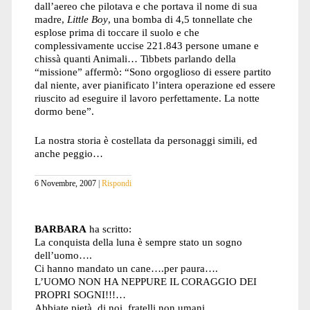
dall’aereo che pilotava e che portava il nome di sua
madre,
Little Boy
, una bomba di 4,5 tonnellate che
esplose prima di toccare il suolo e che
complessivamente uccise 221.843 persone umane e
chissà quanti Animali… Tibbets parlando della
“missione” affermò: “Sono orgoglioso di essere partito
dal niente, aver pianificato l’intera operazione ed essere
riuscito ad eseguire il lavoro perfettamente. La notte
dormo bene”.
La nostra storia è costellata da personaggi simili, ed
anche peggio…
6 Novembre, 2007
Rispondi
BARBARA
ha scritto:
La conquista della luna è sempre stato un sogno
dell’uomo….
Ci hanno mandato un cane….per paura….
L’UOMO NON HA NEPPURE IL CORAGGIO DEI
PROPRI SOGNI!!!…
Abbiate pietà di noi, fratelli non umani….