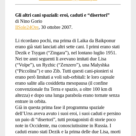
Gli altri cani spaziali: eroi, caduti e “disertori”
di Nino Gorio
IlSole24Ore
, 30 ottobre 2007.
Li ricordano pochi, ma prima di Laika da Baikponur
erano già stati lanciati altri sette cani. I primi erano stati
Dezik e Tsygan (“Zingara”), nel lontano luglio 1951.
Nei tre anni seguenti li avevano imitati due Lisa
(“Volpe”), un Ryzhic (“Zenzero”), una Malyshka
(“Piccolina”) e uno Zib. Tutti questi cani-pionieri si
erano però limitati a voli sub-orbitali: le loro capsule
erano salite alla cosiddetta mesopausa (il confine
convenzionale fra Terra e spazio, a oltre 100 km di
altezza) e dopo una lunga parabola erano tornate senza
entrare in orbita.
Già in questa prima fase il programma spaziale
dell’Urss aveva avuto i suoi eroi, i suoi caduti e persino
un paio di “disertori”, tutti protagonisti di storie poco
note in Occidente, ma conosciutissime in Russia. I
caduti erano stati Dezik e la prima delle due Lisa, morti