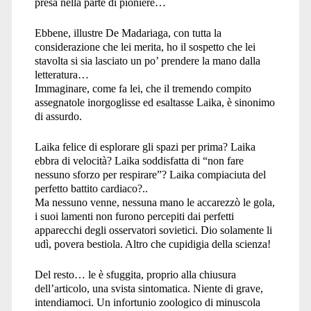
presa nella parte di pioniere…
Ebbene, illustre De Madariaga, con tutta la
considerazione che lei merita, ho il sospetto che lei
stavolta si sia lasciato un po’ prendere la mano dalla
letteratura…
Immaginare, come fa lei, che il tremendo compito
assegnatole inorgoglisse ed esaltasse Laika, è sinonimo
di assurdo.
Laika felice di esplorare gli spazi per prima? Laika
ebbra di velocità? Laika soddisfatta di “non fare
nessuno sforzo per respirare”? Laika compiaciuta del
perfetto battito cardiaco?..
Ma nessuno venne, nessuna mano le accarezzò le gola,
i suoi lamenti non furono percepiti dai perfetti
apparecchi degli osservatori sovietici. Dio solamente li
udì, povera bestiola. Altro che cupidigia della scienza!
Del resto… le è sfuggita, proprio alla chiusura
dell’articolo, una svista sintomatica. Niente di grave,
intendiamoci. Un infortunio zoologico di minuscola