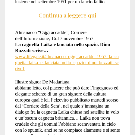
insieme nel settembre 1951 per un lancio fallito.
Continua a leggere qui
Almanacco “Oggi accadde”, Corriere
dell’Informazione, 16-17 novembre 1957.
La cagnetta Laika è lanciata nello spazio. Dino
Buzzati scrive…
www.lifegate.it/almanacco_oggi_accadde_1957_la_ca
gnetta_laika_e_lanciata_nello_spazio_dino_buzzati_sc
rive1
Illustre signor De Madariaga,
abbiamo letto, col piacere che può dare l’ingegnoso ed
elegante scherzo di un gran signore della cultura
europea qual è lei, l’elzeviro pubblicato martedì scorso
dal ‘Corriere della Sera’, nel quale s’immagina un
dialogo fra la cagnetta Laika chiusa nel satellite in volo
e un’oscura cagnetta britannica… Laika non trova
crudele che gli uomini l’abbiano scaraventata in cielo
con lo sputnik, anzi se ne compiace altamente e si sente