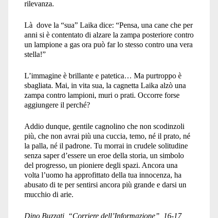
rilevanza.
Là dove la “sua” Laika dice: “Pensa, una cane che per
anni si è contentato di alzare la zampa posteriore contro
un lampione a gas ora può far lo stesso contro una vera
stella!”
L’immagine è brillante e patetica… Ma purtroppo è
sbagliata. Mai, in vita sua, la cagnetta Laika alzò una
zampa contro lampioni, muri o prati. Occorre forse
aggiungere il perché?
Addio dunque, gentile cagnolino che non scodinzoli
più, che non avrai più una cuccia, temo, né il prato, né
la palla, né il padrone. Tu morrai in crudele solitudine
senza saper d’essere un eroe della storia, un simbolo
del progresso, un pioniere degli spazi. Ancora una
volta l’uomo ha approfittato della tua innocenza, ha
abusato di te per sentirsi ancora più grande e darsi un
mucchio di arie.
Dino Buzzati, “Corriere dell’Informazione”, 16-17