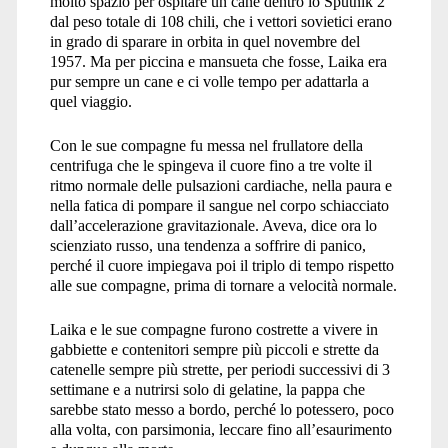
molto spazio per ospitare un cane dentro lo Sputnik 2
dal peso totale di 108 chili, che i vettori sovietici erano
in grado di sparare in orbita in quel novembre del
1957. Ma per piccina e mansueta che fosse, Laika era
pur sempre un cane e ci volle tempo per adattarla a
quel viaggio.
Con le sue compagne fu messa nel frullatore della
centrifuga che le spingeva il cuore fino a tre volte il
ritmo normale delle pulsazioni cardiache, nella paura e
nella fatica di pompare il sangue nel corpo schiacciato
dall’accelerazione gravitazionale. Aveva, dice ora lo
scienziato russo, una tendenza a soffrire di panico,
perché il cuore impiegava poi il triplo di tempo rispetto
alle sue compagne, prima di tornare a velocità normale.
Laika e le sue compagne furono costrette a vivere in
gabbiette e contenitori sempre più piccoli e strette da
catenelle sempre più strette, per periodi successivi di 3
settimane e a nutrirsi solo di gelatine, la pappa che
sarebbe stato messo a bordo, perché lo potessero, poco
alla volta, con parsimonia, leccare fino all’esaurimento