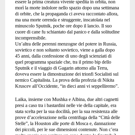
essere la prima creatura vivente spedita in orbita, non
morì la morte indolore nello spazio dopo una settimana
di orbite, che la propaganda ci aveva raccontato allora,
ma una morte orrenda e struggente, inscatolata nel
minuscolo Sputnik, poche ore dopo il lancio. Il suo
cuore di cane fu schiantato dal panico e dalla solitudine
incomprensibile.
Un’altra delle perenni menzogne del potere in Russia,
sovietico e non soltanto sovietico, viene a galla dopo
45 anni, dalla confessione di uno degli scienziati di
quel programma spaziale che, tra il primo bip dello
Sputnik e il viaggio di Gagarin attorno alla Terra,
doveva essere la dimostrazione dei trionfi Socialisti sul
nemico Capitalista. La prova della profezia di Nikita
Kruscev all’Occidente, “in dieci anni vi seppelliremo”.
Laika, insieme con Mushka e Albina, due altri cagnetti
presi a caso tra i bastardini nelle vie della capitale, era
stata scelta per la sua docilità, per la sua resistenza alle
prove d’accelerazione nella centrifuga della “Città delle
Stelle”, la Houston alle porte di Mosca e, dannazione
dei piccoli, per le sue dimensioni contenute. Non c’era