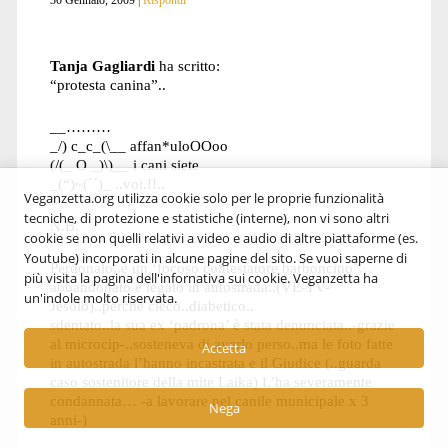
Tanja Gagliardi
ha scritto:
“protesta canina”..
__………
_/) c_c_(\__ affan*uloOOoo
(/(_ O _)\)__ i cani siete
_(“)~(´´)_ ..voi.!!..
Veganzetta.org utilizza cookie solo per le proprie funzionalità
tecniche, di protezione e statistiche (interne), non vi sono altri
N.B.
cookie se non quelli relativi a video e audio di altre piattaforme (es.
Youtube) incorporati in alcune pagine del sito. Se vuoi saperne di
Perdonalo..è un ‘focoso contestatore barboncino’…
più visita la pagina dell'infornativa sui cookie. Veganzetta ha
abbandonato e legato in autostrada..(VE-TV-
un'indole molto riservata.
Jesolo)..perchè cieco..diabetico..
sdentato..la sua ex ‘padrona’ è stata denunciata..-grazie
al microcip-..sosteneva di averlo perso..ma le foto fatte
Accetta
in autostrada l’hanno incastrata e il Giudice (..guarda
caso sostenitore della mite Laika) L’ha severamente
condannata… -a lavorare nel canile municipale x 3
Nega
anni-)