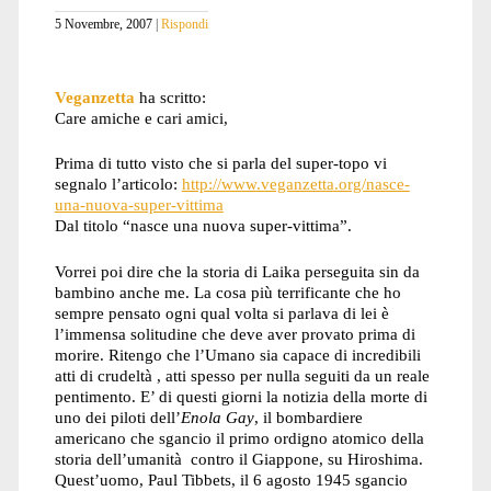
5 Novembre, 2007
Rispondi
Veganzetta
ha scritto:
Care amiche e cari amici,
Prima di tutto visto che si parla del super-topo vi
segnalo l’articolo:
http://www.veganzetta.org/nasce-
una-nuova-super-vittima
Dal titolo “nasce una nuova super-vittima”.
Vorrei poi dire che la storia di Laika perseguita sin da
bambino anche me. La cosa più terrificante che ho
sempre pensato ogni qual volta si parlava di lei è
l’immensa solitudine che deve aver provato prima di
morire. Ritengo che l’Umano sia capace di incredibili
atti di crudeltà , atti spesso per nulla seguiti da un reale
pentimento. E’ di questi giorni la notizia della morte di
uno dei piloti dell’
Enola Gay
, il bombardiere
americano che sgancio il primo ordigno atomico della
storia dell’umanità contro il Giappone, su Hiroshima.
Quest’uomo, Paul Tibbets, il 6 agosto 1945 sgancio