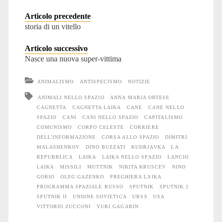
Articolo precedente
storia di un vitello
Articolo successivo
Nasce una nuova super-vittima
ANIMALISMO
ANTISPECISMO
NOTIZIE
ANIMALI NELLO SPAZIO
ANNA MARIA ORTESE
CAGNETTA
CAGNETTA LAIKA
CANE
CANE NELLO
SPAZIO
CANI
CANI NELLO SPAZIO
CAPITALISMO
COMUNISMO
CORPO CELESTE
CORRIERE
DELL'INFORMAZIONE
CORSA ALLO SPAZIO
DIMITRI
MALASHENKOV
DINO BUZZATI
KUDRJAVKA
LA
REPUBBLICA
LAIKA
LAIKA NELLO SPAZIO
LANCIO
LAIKA
MISSILI
MUTTNIK
NIKITA KRUSCEV
NINO
GORIO
OLEG GAZENKO
PREGHIERA LAIKA
PROGRAMMA SPAZIALE RUSSO
SPUTNIK
SPUTNIK 2
SPUTNIK II
UNIONE SOVIETICA
URSS
USA
VITTORIO ZUCCONI
YURI GAGARIN