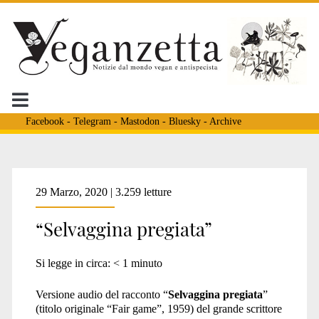
Facebook
-
Telegram
-
Mastodon
-
Bluesky
-
Archive
Tag:
29 Marzo, 2020 | 3.259 letture
“Selvaggina pregiata”
<span>selvaggina
Si legge in circa:
< 1
minuto
pregiata</span>
Versione audio del racconto “
Selvaggina pregiata
”
(titolo originale “Fair game”, 1959) del grande scrittore