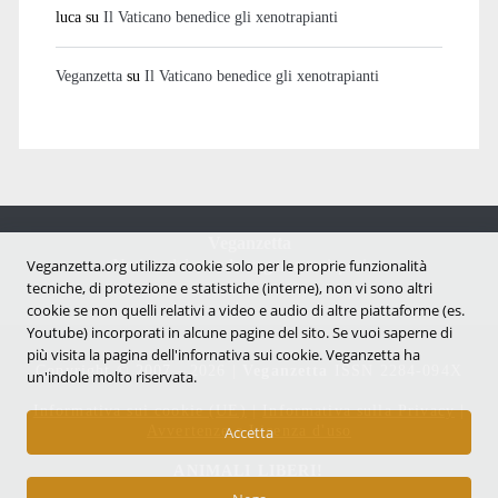
luca
su
Il Vaticano benedice gli xenotrapianti
Veganzetta
su
Il Vaticano benedice gli xenotrapianti
Veganzetta
Notizie dal mondo vegan e antispecista
Veganzetta.org utilizza cookie solo per le proprie funzionalità
tecniche, di protezione e statistiche (interne), non vi sono altri
cookie se non quelli relativi a video e audio di altre piattaforme (es.
Youtube) incorporati in alcune pagine del sito. Se vuoi saperne di
più visita la pagina dell'infornativa sui cookie. Veganzetta ha
Copyright © 2007 - 2026 |
Veganzetta
ISSN 2284-094X
un'indole molto riservata.
Informativa sui cookie (UE)
|
Informativa sulla Privacy
|
Avvertenze e Licenza d'uso
Accetta
ANIMALI LIBERI!