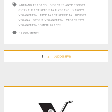
anni
ADRIANO FRAGANO
GIORNALE ANTISPECISTA
GIORNALE ANTISPECISTA E VEGANO
NASCITA
VEGANZETTA
RIVISTA ANTISPECISTA
RIVISTA
VEGANA
STORIA VEGANZETTA
VEGANZETTA
VEGANZETTA COMPIE 10 ANNI
11 COMMENTI
Paginazione
1
2
Successiva
degli
articoli
Primary
Sidebar