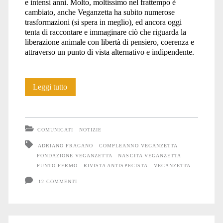
e intensi anni. Molto, moltissimo nel frattempo è
cambiato, anche Veganzetta ha subito numerose
trasformazioni (si spera in meglio), ed ancora oggi
tenta di raccontare e immaginare ciò che riguarda la
liberazione animale con libertà di pensiero, coerenza e
attraverso un punto di vista alternativo e indipendente.
Veganzetta
Leggi tutto
compie
15
COMUNICATI
NOTIZIE
anni!
ADRIANO FRAGANO
COMPLEANNO VEGANZETTA
FONDAZIONE VEGANZETTA
NASCITA VEGANZETTA
PUNTO FERMO
RIVISTA ANTISPECISTA
VEGANZETTA
12 COMMENTI