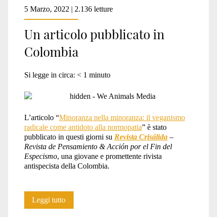
5 Marzo, 2022 | 2.136 letture
Un articolo pubblicato in
Colombia
Si legge in circa:
< 1
minuto
L’articolo “
Minoranza nella minoranza: il veganismo
radicale come antidoto alla normopatia
” è stato
pubblicato in questi giorni su
Revista Crisálida
–
Revista de Pensamiento & Acción por el Fin del
Especismo
, una giovane e promettente rivista
antispecista della Colombia.
Un
Leggi tutto
articolo