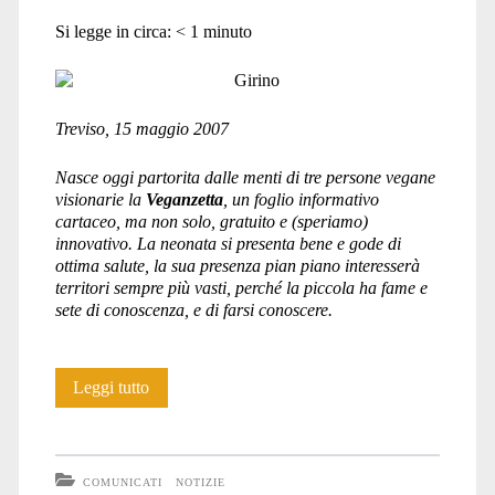
Si legge in circa:
< 1
minuto
Treviso, 15 maggio 2007
Nasce oggi partorita dalle menti di tre persone vegane
visionarie la
Veganzetta
, un foglio informativo
cartaceo, ma non solo, gratuito e (speriamo)
innovativo. La neonata si presenta bene e gode di
ottima salute, la sua presenza pian piano interesserà
territori sempre più vasti, perché la piccola ha fame e
sete di conoscenza, e di farsi conoscere.
Veganzetta
Leggi tutto
compie
10
COMUNICATI
NOTIZIE