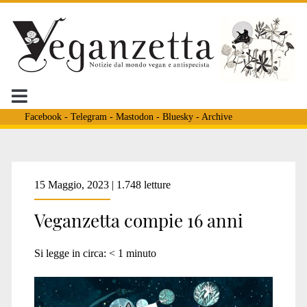
Facebook
-
Telegram
-
Mastodon
-
Bluesky
-
Archive
Tag:
15 Maggio, 2023 | 1.748 letture
Veganzetta compie 16 anni
<span>rivista
Si legge in circa:
< 1
minuto
antispecista</span>