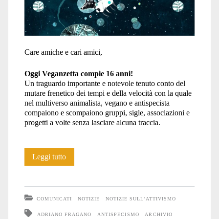
Care amiche e cari amici,
Oggi Veganzetta compie 16 anni!
Un traguardo importante e notevole tenuto conto del
mutare frenetico dei tempi e della velocità con la quale
nel multiverso animalista, vegano e antispecista
compaiono e scompaiono gruppi, sigle, associazioni e
progetti a volte senza lasciare alcuna traccia.
Veganzetta
Leggi tutto
compie
16
COMUNICATI
NOTIZIE
NOTIZIE SULL'ATTIVISMO
anni
ADRIANO FRAGANO
ANTISPECISMO
ARCHIVIO