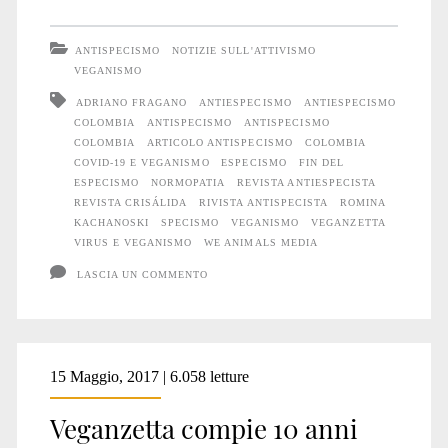
pubblicato
ANTISPECISMO
NOTIZIE SULL'ATTIVISMO
in
VEGANISMO
ADRIANO FRAGANO
ANTIESPECISMO
ANTIESPECISMO
Colombia
COLOMBIA
ANTISPECISMO
ANTISPECISMO
COLOMBIA
ARTICOLO ANTISPECISMO
COLOMBIA
COVID-19 E VEGANISMO
ESPECISMO
FIN DEL
ESPECISMO
NORMOPATIA
REVISTA ANTIESPECISTA
REVISTA CRISÁLIDA
RIVISTA ANTISPECISTA
ROMINA
KACHANOSKI
SPECISMO
VEGANISMO
VEGANZETTA
VIRUS E VEGANISMO
WE ANIMALS MEDIA
LASCIA UN COMMENTO
15 Maggio, 2017 | 6.058 letture
Veganzetta compie 10 anni