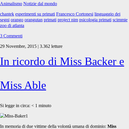
Animalismo
Notizie dal mondo
chantek
esperimenti su primati
Francesco Cortonesi
linguaggio dei
segni
orango
orangutan
primati
project nim
psicologia primati
scimmie
zoo di atlanta
3 Commenti
29 Novembre, 2015 | 3.362 letture
In ricordo di Miss Backer e
Miss Able
Si legge in circa:
< 1
minuto
In memoria di due vittime della volontà umana di dominio:
Miss