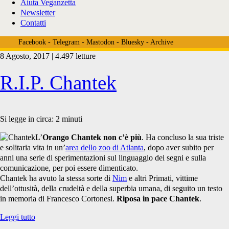
Aiuta Veganzetta
Newsletter
Contatti
Facebook
-
Telegram
-
Mastodon
-
Bluesky
-
Archive
8 Agosto, 2017 | 4.497 letture
Tag:
R.I.P. Chantek
<span>scimmie</span>
Si legge in circa:
2
minuti
L’
Orango Chantek non c’è più
. Ha concluso la sua triste
e solitaria vita in un’
area dello zoo di Atlanta
, dopo aver subito per
anni una serie di sperimentazioni sul linguaggio dei segni e sulla
comunicazione, per poi essere dimenticato.
Chantek ha avuto la stessa sorte di
Nim
e altri Primati, vittime
dell’ottusità, della crudeltà e della superbia umana, di seguito un testo
in memoria di Francesco Cortonesi.
Riposa in pace Chantek
.
R.I.P.
Leggi tutto
Chantek