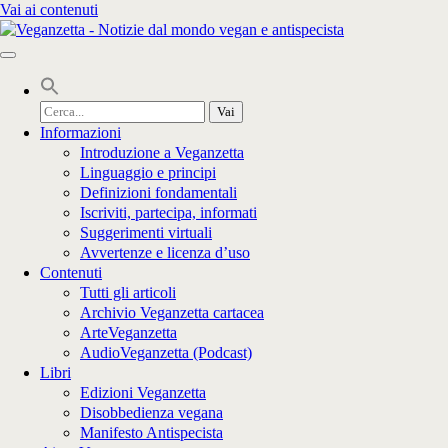
Vai ai contenuti
Cerca
per:
Informazioni
Introduzione a Veganzetta
Linguaggio e principi
Definizioni fondamentali
Iscriviti, partecipa, informati
Suggerimenti virtuali
Avvertenze e licenza d’uso
Contenuti
Tutti gli articoli
Archivio Veganzetta cartacea
ArteVeganzetta
AudioVeganzetta (Podcast)
Libri
Edizioni Veganzetta
Disobbedienza vegana
Manifesto Antispecista