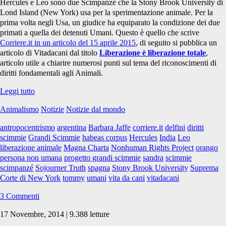
Hercules e Leo sono due Scimpanzè che la Stony Brook University di
Lond Island (New York) usa per la sperimentazione animale. Per la
prima volta negli Usa, un giudice ha equiparato la condizione dei due
primati a quella dei detenuti Umani. Questo è quello che scrive
Corriere.it in un articolo del 15 aprile 2015
, di seguito si pubblica un
articolo di Vitadacani dal titolo
Liberazione è liberazione totale
,
articolo utile a chiarire numerosi punti sul tema del riconoscimenti di
diritti fondamentali agli Animali.
Liberazione
Leggi tutto
è
Animalismo
Notizie
Notizie dal mondo
liberazione
totale
antropocentrismo
argentina
Barbara Jaffe
corriere.it
delfini
diritti
scimmie
Grandi Scimmie
habeas corpus
Hercules
India
Leo
liberazione animale
Magna Charta
Nonhuman Rights Project
orango
persona non umana
progetto grandi scimmie
sandra
scimmie
scimpanzé
Sojourner Truth
spagna
Stony Brook University
Suprema
Corte di New York
tommy
umani
vita da cani
vitadacani
3 Commenti
17 Novembre, 2014 | 9.388 letture