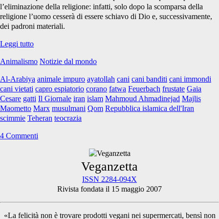
l’eliminazione della religione: infatti, solo dopo la scomparsa della
religione l’uomo cesserà di essere schiavo di Dio e, successivamente,
dei padroni materiali.
Iran:
Leggi tutto
storie
Animalismo
Notizie dal mondo
di
frustate,
Al-Arabiya
animale impuro
ayatollah
cani
cani banditi
cani immondi
Cani
cani vietati
capro espiatorio
corano
fatwa
Feuerbach
frustate
Gaia
da
Cesare
gatti
Il Giornale
iran
islam
Mahmoud Ahmadinejad
Majlis
abbandonare
Maometto
Marx
musulmani
Qom
Repubblica islamica dell'Iran
nel
scimmie
Teheran
teocrazia
deserto,
e
4 Commenti
capri
espiatori
Primary
Veganzetta
ISSN 2284-094X
Rivista fondata il 15 maggio 2007
Sidebar
«La felicità non è trovare prodotti vegani nei supermercati, bensì non