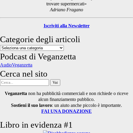
trovare supermercati»
Adriano Fragano
Iscriviti alla Newsletter
Categorie degli articoli
Categorie
degli
Podcast di Veganzetta
articoli
AudioVeganzetta
Cerca nel sito
Cerca
per:
Veganzetta
non ha pubblicità commerciali e non richiede o riceve
alcun finanziamento pubblico.
Sostieni il suo lavoro
: un aiuto anche piccolo è importante.
FAI UNA DONAZIONE
Libro in evidenza #1