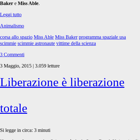
Baker
e
Miss Able
.
In
Leggi tutto
ricordo
Animalismo
di
Miss
corsa allo spazio
Miss Able
Miss Baker
programma spaziale usa
Backer
scimmie
scimmie astronaute
vittime della scienza
e
Miss
3 Commenti
Able
3 Maggio, 2015 | 3.059 letture
Liberazione è liberazione
totale
Si legge in circa:
3
minuti