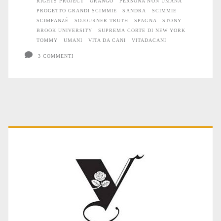
RIGHTS PROJECT
ORANGO
PERSONA NON UMANA
PROGETTO GRANDI SCIMMIE
SANDRA
SCIMMIE
SCIMPANZÉ
SOJOURNER TRUTH
SPAGNA
STONY
BROOK UNIVERSITY
SUPREMA CORTE DI NEW YORK
TOMMY
UMANI
VITA DA CANI
VITADACANI
3 COMMENTI
Primary
Sidebar