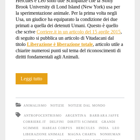
Hercules e Leo sono due Scimpanzè che la Stony
Brook University di Lond Island (New York) usa per
la sperimentazione animale. Per la prima volta negli
Usa, un giudice ha equiparato la condizione dei due
primati a quella dei detenuti Umani. Questo è quello
che scrive
Corriere.it in un articolo del 15 aprile 2015
,
di seguito si pubblica un articolo di Vitadacani dal
titolo
Liberazione è liberazione totale
, articolo utile a
chiarire numerosi punti sul tema del riconoscimenti di
diritti fondamentali agli Animali.
Liberazione
Leggi tutto
è
liberazione
ANIMALISMO
NOTIZIE
NOTIZIE DAL MONDO
totale
ANTROPOCENTRISMO
ARGENTINA
BARBARA JAFFE
CORRIERE.IT
DELFINI
DIRITTI SCIMMIE
GRANDI
SCIMMIE
HABEAS CORPUS
HERCULES
INDIA
LEO
LIBERAZIONE ANIMALE
MAGNA CHARTA
NONHUMAN