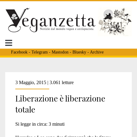
Facebook
-
Telegram
-
Mastodon
-
Bluesky
-
Archive
Tag:
3 Maggio, 2015 | 3.061 letture
Liberazione è liberazione
<span>tommy</span>
totale
Si legge in circa:
3
minuti