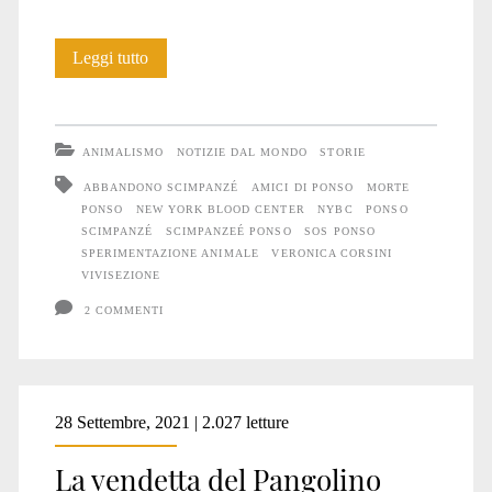
Morte
Leggi tutto
di
uno
ANIMALISMO
NOTIZIE DAL MONDO
STORIE
Scimpanzé
ABBANDONO SCIMPANZÉ
AMICI DI PONSO
MORTE
PONSO
NEW YORK BLOOD CENTER
NYBC
PONSO
SCIMPANZÉ
SCIMPANZEÉ PONSO
SOS PONSO
SPERIMENTAZIONE ANIMALE
VERONICA CORSINI
VIVISEZIONE
2 COMMENTI
28 Settembre, 2021 | 2.027 letture
La vendetta del Pangolino