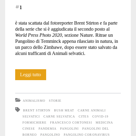
#1
è stata scattata dal fotoreporter Brent Stirton e fa parte
della serie che si è aggiudicata il secondo posto al
World Press Photo 2020
, sezione Nature. Ritrae un
Pangolino di Temminck appena rilasciato in natura, in
un parco dello Zimbawe, dopo essere stato salvato da
alcuni trafficanti di Animali selvatici.
La
Leggi tutto
vendetta
del
ANIMALISMO
STORIE
Pangolino
BRENT STIRTON
BUSH MEAT
CARNE ANIMALI
SELVATICI
CARNE SELVATICA
CITES
COVID-19
FORMICHIERE
FRANCESCO CORTONESI
MEDICINA
CINESE
PANDEMIA
PANGOLINI
PANGOLINI DEL
BORNEO
PANGOLINO
PANGOLINO CORONAVIRUS