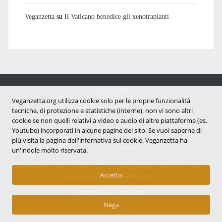
Veganzetta
su
Il Vaticano benedice gli xenotrapianti
Veganzetta
Veganzetta.org utilizza cookie solo per le proprie funzionalità
Notizie dal mondo vegan e antispecista
tecniche, di protezione e statistiche (interne), non vi sono altri
cookie se non quelli relativi a video e audio di altre piattaforme (es.
Youtube) incorporati in alcune pagine del sito. Se vuoi saperne di
più visita la pagina dell'infornativa sui cookie. Veganzetta ha
Copyright © 2007 - 2026 |
Veganzetta
ISSN 2284-094X
un'indole molto riservata.
Informativa sui cookie (UE)
|
Informativa sulla Privacy
|
Avvertenze e Licenza d'uso
Accetta
ANIMALI LIBERI!
Nega