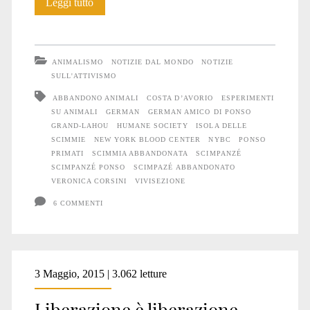
Ponso
Leggi tutto
e
gli
ANIMALISMO
NOTIZIE DAL MONDO
NOTIZIE
altri
SULL'ATTIVISMO
ABBANDONO ANIMALI
COSTA D’AVORIO
ESPERIMENTI
SU ANIMALI
GERMAN
GERMAN AMICO DI PONSO
GRAND-LAHOU
HUMANE SOCIETY
ISOLA DELLE
SCIMMIE
NEW YORK BLOOD CENTER
NYBC
PONSO
PRIMATI
SCIMMIA ABBANDONATA
SCIMPANZÉ
SCIMPANZÉ PONSO
SCIMPAZÉ ABBANDONATO
VERONICA CORSINI
VIVISEZIONE
6 COMMENTI
3 Maggio, 2015 | 3.062 letture
Liberazione è liberazione