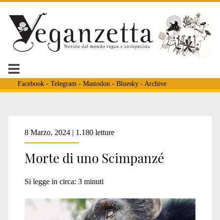
Facebook
-
Telegram
-
Mastodon
-
Bluesky
-
Archive
Tag:
8 Marzo, 2024 | 1.180 letture
Morte di uno Scimpanzé
<span>scimpanzé</spa
Si legge in circa:
3
minuti