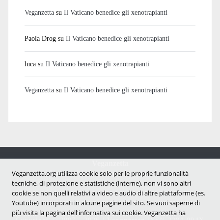
Veganzetta
su
Il Vaticano benedice gli xenotrapianti
Paola Drog
su
Il Vaticano benedice gli xenotrapianti
luca
su
Il Vaticano benedice gli xenotrapianti
Veganzetta
su
Il Vaticano benedice gli xenotrapianti
Veganzetta
Veganzetta.org utilizza cookie solo per le proprie funzionalità
Notizie dal mondo vegan e antispecista
tecniche, di protezione e statistiche (interne), non vi sono altri
cookie se non quelli relativi a video e audio di altre piattaforme (es.
Youtube) incorporati in alcune pagine del sito. Se vuoi saperne di
più visita la pagina dell'infornativa sui cookie. Veganzetta ha
Copyright © 2007 - 2026 |
Veganzetta
ISSN 2284-094X