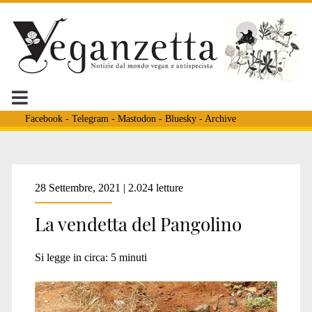
Facebook
-
Telegram
-
Mastodon
-
Bluesky
-
Archive
Tag:
28 Settembre, 2021 | 2.024 letture
La vendetta del Pangolino
<span>scaglie
Si legge in circa:
5
minuti
pangolino</span>