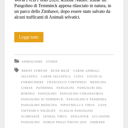
Pangolino di Temminck appena rilasciato in natura, in
un parco dello Zimbawe, dopo essere stato salvato da
alcuni trafficanti di Animali selvatici.
La
Leggi tutto
vendetta
del
ANIMALISMO
STORIE
Pangolino
BRENT STIRTON
BUSH MEAT
CARNE ANIMALI
SELVATICI
CARNE SELVATICA
CITES
COVID-19
FORMICHIERE
FRANCESCO CORTONESI
MEDICINA
CINESE
PANDEMIA
PANGOLINI
PANGOLINI DEL
BORNEO
PANGOLINO
PANGOLINO CORONAVIRUS
PANGOLINO DI TEMMINCK
PANGOLINO E PANDEMIA
PANGOLINO MEDICINA
PIPISTRELLI E VIRUS
SAVE
VIETNAM’S WILDLIFE
SCAGLIE PANGOLINO
SCIMPANZÉ
SENDAL VIRUS
SPILLOVER
UCCISIONE
PANGOLINO
WORLD PRESS PHOTO 2020
ZIMBAWE