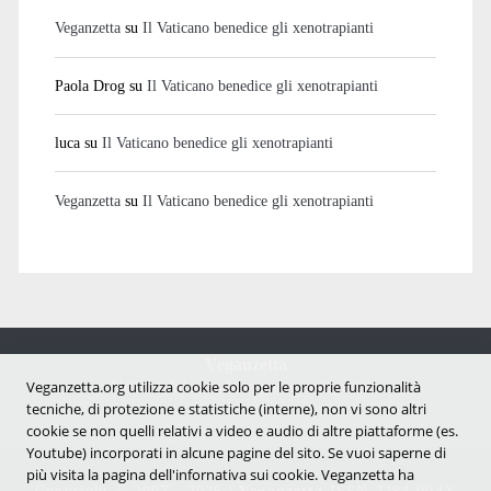
Veganzetta
su
Il Vaticano benedice gli xenotrapianti
Paola Drog
su
Il Vaticano benedice gli xenotrapianti
luca
su
Il Vaticano benedice gli xenotrapianti
Veganzetta
su
Il Vaticano benedice gli xenotrapianti
Veganzetta
Veganzetta.org utilizza cookie solo per le proprie funzionalità
Notizie dal mondo vegan e antispecista
tecniche, di protezione e statistiche (interne), non vi sono altri
cookie se non quelli relativi a video e audio di altre piattaforme (es.
Youtube) incorporati in alcune pagine del sito. Se vuoi saperne di
più visita la pagina dell'infornativa sui cookie. Veganzetta ha
Copyright © 2007 - 2026 |
Veganzetta
ISSN 2284-094X