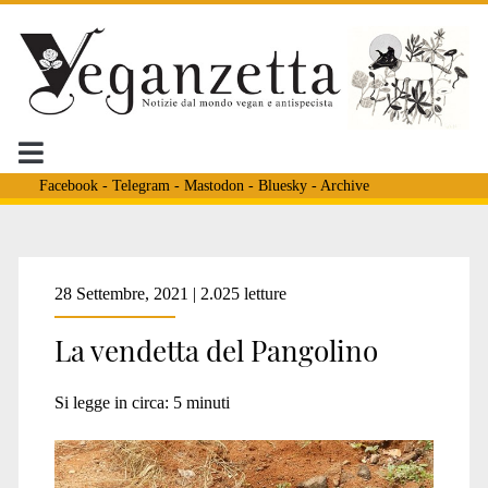
Facebook
-
Telegram
-
Mastodon
-
Bluesky
-
Archive
Tag:
28 Settembre, 2021 | 2.025 letture
La vendetta del Pangolino
<span>Zimbawe</span
Si legge in circa:
5
minuti