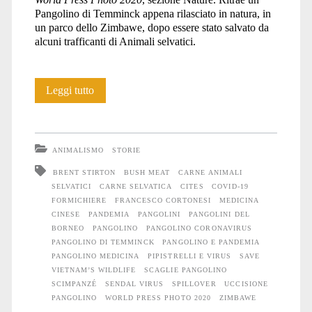
Pangolino di Temminck appena rilasciato in natura, in
un parco dello Zimbawe, dopo essere stato salvato da
alcuni trafficanti di Animali selvatici.
La
Leggi tutto
vendetta
del
ANIMALISMO
STORIE
Pangolino
BRENT STIRTON
BUSH MEAT
CARNE ANIMALI
SELVATICI
CARNE SELVATICA
CITES
COVID-19
FORMICHIERE
FRANCESCO CORTONESI
MEDICINA
CINESE
PANDEMIA
PANGOLINI
PANGOLINI DEL
BORNEO
PANGOLINO
PANGOLINO CORONAVIRUS
PANGOLINO DI TEMMINCK
PANGOLINO E PANDEMIA
PANGOLINO MEDICINA
PIPISTRELLI E VIRUS
SAVE
VIETNAM’S WILDLIFE
SCAGLIE PANGOLINO
SCIMPANZÉ
SENDAL VIRUS
SPILLOVER
UCCISIONE
PANGOLINO
WORLD PRESS PHOTO 2020
ZIMBAWE