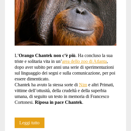
segni</span>
L’
Orango Chantek non c’è più
. Ha concluso la sua
triste e solitaria vita in un’
area dello zoo di Atlanta
,
dopo aver subito per anni una serie di sperimentazioni
sul linguaggio dei segni e sulla comunicazione, per poi
essere dimenticato.
Chantek ha avuto la stessa sorte di
Nim
e altri Primati,
vittime dell’ottusità, della crudeltà e della superbia
umana, di seguito un testo in memoria di Francesco
Cortonesi.
Riposa in pace Chantek
.
R.I.P.
Leggi tutto