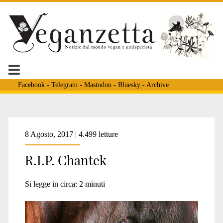
Facebook
-
Telegram
-
Mastodon
-
Bluesky
-
Archive
Tag:
8 Agosto, 2017 | 4.499 letture
R.I.P. Chantek
<span>linguaggio
Si legge in circa:
2
minuti
dei