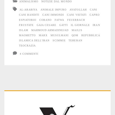
ANIMALISMO
NOTIZIE DAL MONDO
frustate,
AL-ARABIYA
ANIMALE IMPURO
AYATOLLAH
CANI
CANI BANDITI
CANI IMMONDI
CANI VIETATI
CAPRO
Cani
ESPIATORIO
CORANO
FATWA
FEUERBACH
da
FRUSTATE
GAIA CESARE
GATTI
IL GIORNALE
IRAN
ISLAM
MAHMOUD AHMADINEJAD
MAJLIS
abbandonare
MAOMETTO
MARX
MUSULMANI
QOM
REPUBBLICA
ISLAMICA DELL'IRAN
SCIMMIE
TEHERAN
nel
TEOCRAZIA
deserto,
4 COMMENTI
e
capri
espiatori
Primary