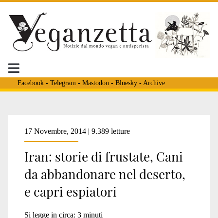
Facebook
-
Telegram
-
Mastodon
-
Bluesky
-
Archive
Tag:
17 Novembre, 2014 | 9.389 letture
Iran: storie di frustate, Cani
<span>frustate</span>
da abbandonare nel deserto,
e capri espiatori
Si legge in circa:
3
minuti