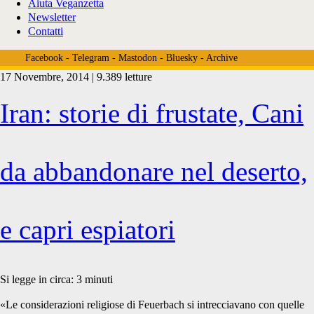
Aiuta Veganzetta
Newsletter
Contatti
Facebook
-
Telegram
-
Mastodon
-
Bluesky
-
Archive
17 Novembre, 2014 | 9.389 letture
Tag:
Iran: storie di frustate, Cani
<span>Majlis</span>
da abbandonare nel deserto,
e capri espiatori
Si legge in circa:
3
minuti
«Le considerazioni religiose di Feuerbach si intrecciavano con quelle