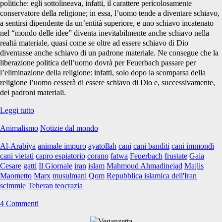
politiche: egli sottolineava, infatti, il carattere pericolosamente
conservatore della religione; in essa, l’uomo tende a diventare schiavo,
a sentirsi dipendente da un’entità superiore, e uno schiavo incatenato
nel “mondo delle idee” diventa inevitabilmente anche schiavo nella
realtà materiale, quasi come se oltre ad essere schiavo di Dio
diventasse anche schiavo di un padrone materiale. Ne consegue che la
liberazione politica dell’uomo dovrà per Feuerbach passare per
l’eliminazione della religione: infatti, solo dopo la scomparsa della
religione l’uomo cesserà di essere schiavo di Dio e, successivamente,
dei padroni materiali.
Iran:
Leggi tutto
storie
Animalismo
Notizie dal mondo
di
frustate,
Al-Arabiya
animale impuro
ayatollah
cani
cani banditi
cani immondi
Cani
cani vietati
capro espiatorio
corano
fatwa
Feuerbach
frustate
Gaia
da
Cesare
gatti
Il Giornale
iran
islam
Mahmoud Ahmadinejad
Majlis
abbandonare
Maometto
Marx
musulmani
Qom
Repubblica islamica dell'Iran
nel
scimmie
Teheran
teocrazia
deserto,
e
4 Commenti
capri
espiatori