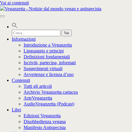
Vai ai contenuti
Cerca
per:
Informazioni
Introduzione a Veganzetta
Linguaggio e principi
Definizioni fondamentali
Iscriviti, partecipa, informati
Suggerimenti virtuali
Avvertenze e licenza d’uso
Contenuti
Tutti gli articoli
Archivio Veganzetta cartacea
ArteVeganzetta
AudioVeganzetta (Podcast)
Libri
Edizioni Veganzetta
Disobbedienza vegana
Manifesto Antispecista