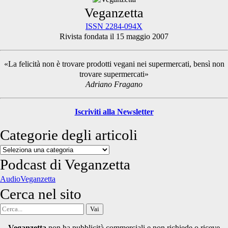
Primary
Veganzetta
ISSN 2284-094X
Rivista fondata il 15 maggio 2007
Sidebar
«La felicità non è trovare prodotti vegani nei supermercati, bensì non
trovare supermercati»
Adriano Fragano
Iscriviti alla Newsletter
Categorie degli articoli
Categorie
degli
Podcast di Veganzetta
articoli
AudioVeganzetta
Cerca nel sito
Cerca
per:
Veganzetta
non ha pubblicità commerciali e non richiede o riceve