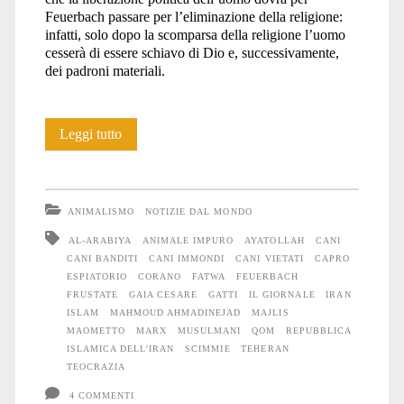
Feuerbach passare per l’eliminazione della religione:
infatti, solo dopo la scomparsa della religione l’uomo
cesserà di essere schiavo di Dio e, successivamente,
dei padroni materiali.
Iran:
Leggi tutto
storie
di
ANIMALISMO
NOTIZIE DAL MONDO
frustate,
AL-ARABIYA
ANIMALE IMPURO
AYATOLLAH
CANI
CANI BANDITI
CANI IMMONDI
CANI VIETATI
CAPRO
Cani
ESPIATORIO
CORANO
FATWA
FEUERBACH
da
FRUSTATE
GAIA CESARE
GATTI
IL GIORNALE
IRAN
ISLAM
MAHMOUD AHMADINEJAD
MAJLIS
abbandonare
MAOMETTO
MARX
MUSULMANI
QOM
REPUBBLICA
ISLAMICA DELL'IRAN
SCIMMIE
TEHERAN
nel
TEOCRAZIA
deserto,
4 COMMENTI