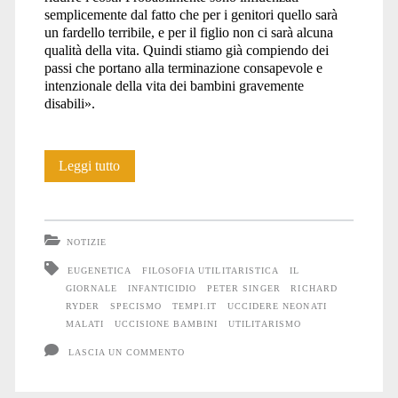
semplicemente dal fatto che per i genitori quello sarà
un fardello terribile, e per il figlio non ci sarà alcuna
qualità della vita. Quindi stiamo già compiendo dei
passi che portano alla terminazione consapevole e
intenzionale della vita dei bambini gravemente
disabili».
Le
Leggi tutto
balle
dei
NOTIZIE
giornalisti
EUGENETICA
FILOSOFIA UTILITARISTICA
IL
GIORNALE
INFANTICIDIO
PETER SINGER
RICHARD
su
RYDER
SPECISMO
TEMPI.IT
UCCIDERE NEONATI
Peter
MALATI
UCCISIONE BAMBINI
UTILITARISMO
LASCIA UN COMMENTO
Singer