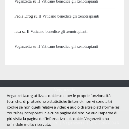
Veganzetta
su
Il Vaticano benedice gli xenotrapianti
Paola Drog
su
Il Vaticano benedice gli xenotrapianti
luca
su
Il Vaticano benedice gli xenotrapianti
Veganzetta
su
Il Vaticano benedice gli xenotrapianti
Veganzetta
Veganzetta.org utilizza cookie solo per le proprie funzionalità
Notizie dal mondo vegan e antispecista
tecniche, di protezione e statistiche (interne), non vi sono altri
cookie se non quelli relativi a video e audio di altre piattaforme (es.
Youtube) incorporati in alcune pagine del sito. Se vuoi saperne di
più visita la pagina dell'infornativa sui cookie. Veganzetta ha
Copyright © 2007 - 2026 |
Veganzetta
ISSN 2284-094X
un'indole molto riservata.