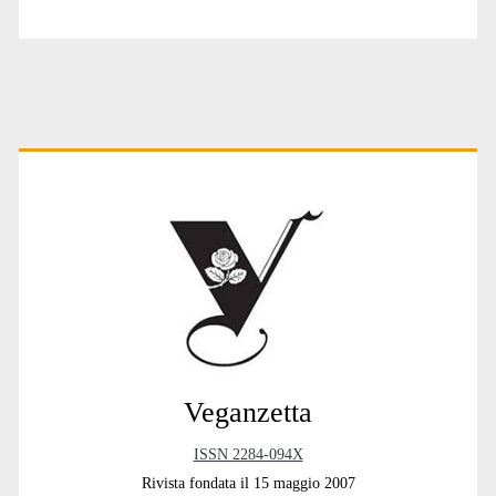
e
capri
espiatori
Primary
Sidebar
Veganzetta
ISSN 2284-094X
Rivista fondata il 15 maggio 2007