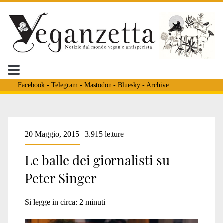
Facebook
-
Telegram
-
Mastodon
-
Bluesky
-
Archive
Tag:
20 Maggio, 2015 | 3.915 letture
Le balle dei giornalisti su
<span>Il
Peter Singer
Giornale</span>
Si legge in circa:
2
minuti