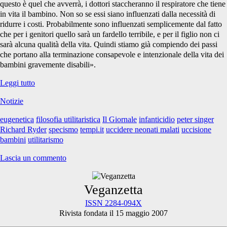
questo è quel che avverrà, i dottori staccheranno il respiratore che tiene
in vita il bambino. Non so se essi siano influenzati dalla necessità di
ridurre i costi. Probabilmente sono influenzati semplicemente dal fatto
che per i genitori quello sarà un fardello terribile, e per il figlio non ci
sarà alcuna qualità della vita. Quindi stiamo già compiendo dei passi
che portano alla terminazione consapevole e intenzionale della vita dei
bambini gravemente disabili».
Le
Leggi tutto
balle
Notizie
dei
giornalisti
eugenetica
filosofia utilitaristica
Il Giornale
infanticidio
peter singer
su
Richard Ryder
specismo
tempi.it
uccidere neonati malati
uccisione
Peter
bambini
utilitarismo
Singer
Lascia un commento
Primary
Veganzetta
ISSN 2284-094X
Rivista fondata il 15 maggio 2007