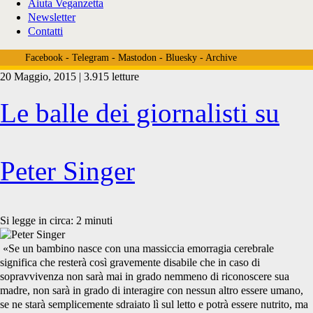
Aiuta Veganzetta
Newsletter
Contatti
Facebook
-
Telegram
-
Mastodon
-
Bluesky
-
Archive
20 Maggio, 2015 | 3.915 letture
Tag:
Le balle dei giornalisti su
<span>infanticidio</span>
Peter Singer
Si legge in circa:
2
minuti
«Se un bambino nasce con una massiccia emorragia cerebrale
significa che resterà così gravemente disabile che in caso di
sopravvivenza non sarà mai in grado nemmeno di riconoscere sua
madre, non sarà in grado di interagire con nessun altro essere umano,
se ne starà semplicemente sdraiato lì sul letto e potrà essere nutrito, ma