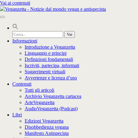
Vai ai contenuti
Cerca
per:
Informazioni
Introduzione a Veganzetta
Linguaggio e principi
Definizioni fondamentali
Iscriviti, partecipa, informati
Suggerimenti virtuali
Avvertenze e licenza d’uso
Contenuti
Tutti gli articoli
Archivio Veganzetta cartacea
ArteVeganzetta
AudioVeganzetta (Podcast)
Libri
Edizioni Veganzetta
Disobbedienza vegana
Manifesto Antispecista