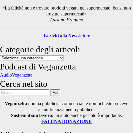
Sidebar
«La felicità non è trovare prodotti vegani nei supermercati, bensì non
trovare supermercati»
Adriano Fragano
Iscriviti alla Newsletter
Categorie degli articoli
Categorie
degli
Podcast di Veganzetta
articoli
AudioVeganzetta
Cerca nel sito
Cerca
per:
Veganzetta
non ha pubblicità commerciali e non richiede o riceve
alcun finanziamento pubblico.
Sostieni il suo lavoro
: un aiuto anche piccolo è importante.
FAI UNA DONAZIONE