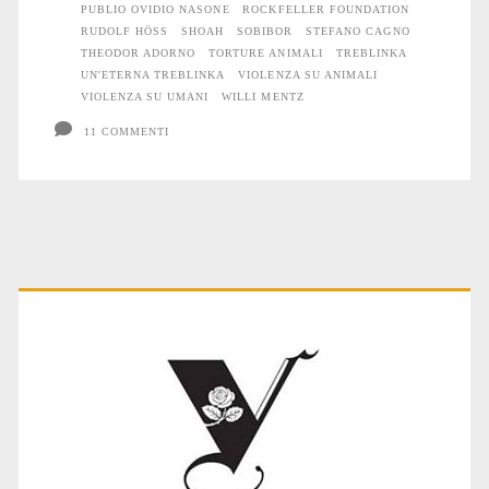
PUBLIO OVIDIO NASONE
ROCKFELLER FOUNDATION
RUDOLF HÖSS
SHOAH
SOBIBOR
STEFANO CAGNO
THEODOR ADORNO
TORTURE ANIMALI
TREBLINKA
UN'ETERNA TREBLINKA
VIOLENZA SU ANIMALI
VIOLENZA SU UMANI
WILLI MENTZ
11 COMMENTI
Primary
Sidebar