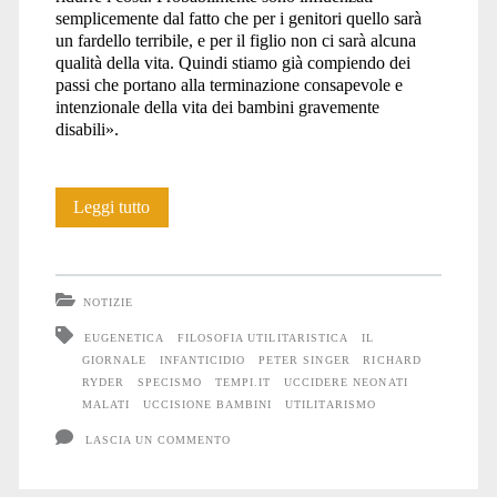
semplicemente dal fatto che per i genitori quello sarà
un fardello terribile, e per il figlio non ci sarà alcuna
qualità della vita. Quindi stiamo già compiendo dei
passi che portano alla terminazione consapevole e
intenzionale della vita dei bambini gravemente
disabili».
Le
Leggi tutto
balle
dei
NOTIZIE
giornalisti
EUGENETICA
FILOSOFIA UTILITARISTICA
IL
GIORNALE
INFANTICIDIO
PETER SINGER
RICHARD
su
RYDER
SPECISMO
TEMPI.IT
UCCIDERE NEONATI
Peter
MALATI
UCCISIONE BAMBINI
UTILITARISMO
LASCIA UN COMMENTO
Singer