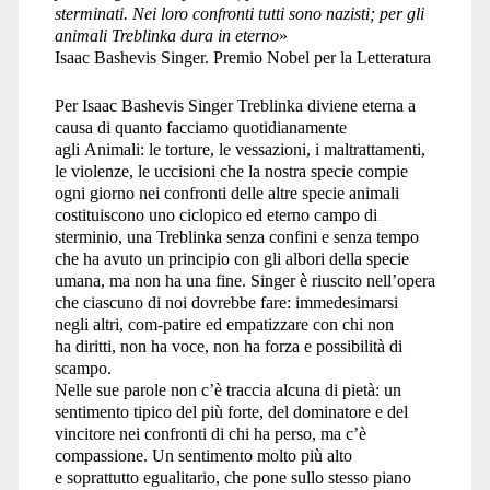
sterminati. Nei loro confronti tutti sono nazisti; per gli
animali Treblinka dura in eterno
»
Isaac Bashevis Singer. Premio Nobel per la Letteratura
Per Isaac Bashevis Singer Treblinka diviene eterna a
causa di quanto facciamo quotidianamente
agli Animali: le torture, le vessazioni, i maltrattamenti,
le violenze, le uccisioni che la nostra specie compie
ogni giorno nei confronti delle altre specie animali
costituiscono uno ciclopico ed eterno campo di
sterminio, una Treblinka senza confini e senza tempo
che ha avuto un principio con gli albori della specie
umana, ma non ha una fine. Singer è riuscito nell’opera
che ciascuno di noi dovrebbe fare: immedesimarsi
negli altri, com-patire ed empatizzare con chi non
ha diritti, non ha voce, non ha forza e possibilità di
scampo.
Nelle sue parole non c’è traccia alcuna di pietà: un
sentimento tipico del più forte, del dominatore e del
vincitore nei confronti di chi ha perso, ma c’è
compassione. Un sentimento molto più alto
e soprattutto egualitario, che pone sullo stesso piano