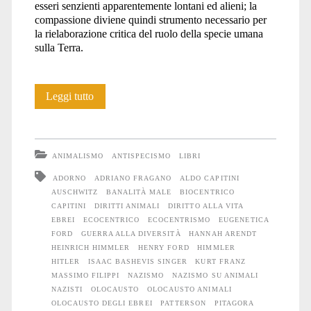
esseri senzienti apparentemente lontani ed alieni; la
compassione diviene quindi strumento necessario per
la rielaborazione critica del ruolo della specie umana
sulla Terra.
Torture
Leggi tutto
animali
ANIMALISMO
ANTISPECISMO
LIBRI
ADORNO
ADRIANO FRAGANO
ALDO CAPITINI
AUSCHWITZ
BANALITÀ MALE
BIOCENTRICO
CAPITINI
DIRITTI ANIMALI
DIRITTO ALLA VITA
EBREI
ECOCENTRICO
ECOCENTRISMO
EUGENETICA
FORD
GUERRA ALLA DIVERSITÀ
HANNAH ARENDT
HEINRICH HIMMLER
HENRY FORD
HIMMLER
HITLER
ISAAC BASHEVIS SINGER
KURT FRANZ
MASSIMO FILIPPI
NAZISMO
NAZISMO SU ANIMALI
NAZISTI
OLOCAUSTO
OLOCAUSTO ANIMALI
OLOCAUSTO DEGLI EBREI
PATTERSON
PITAGORA