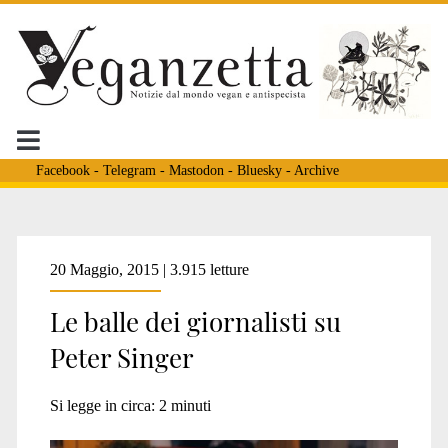
Facebook
-
Telegram
-
Mastodon
-
Bluesky
-
Archive
Tag:
20 Maggio, 2015 | 3.915 letture
Le balle dei giornalisti su
<span>eugenetica</spa
Peter Singer
Si legge in circa:
2
minuti