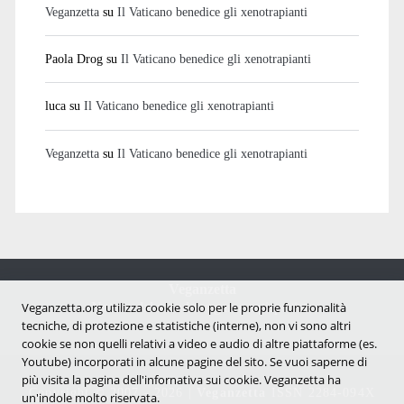
Veganzetta
su
Il Vaticano benedice gli xenotrapianti
Paola Drog
su
Il Vaticano benedice gli xenotrapianti
luca
su
Il Vaticano benedice gli xenotrapianti
Veganzetta
su
Il Vaticano benedice gli xenotrapianti
Veganzetta
Notizie dal mondo vegan e antispecista
Veganzetta.org utilizza cookie solo per le proprie funzionalità
tecniche, di protezione e statistiche (interne), non vi sono altri
cookie se non quelli relativi a video e audio di altre piattaforme (es.
Youtube) incorporati in alcune pagine del sito. Se vuoi saperne di
più visita la pagina dell'infornativa sui cookie. Veganzetta ha
Copyright © 2007 - 2026 |
Veganzetta
ISSN 2284-094X
un'indole molto riservata.