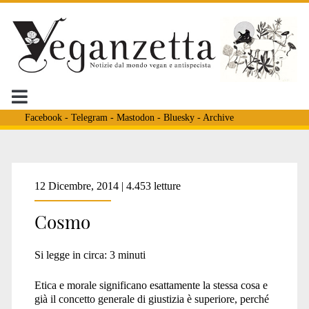
Facebook
-
Telegram
-
Mastodon
-
Bluesky
-
Archive
Tag:
12 Dicembre, 2014 | 4.453 letture
Cosmo
<span>Marx</span>
Si legge in circa:
3
minuti
Etica e morale significano esattamente la stessa cosa e
già il concetto generale di giustizia è superiore, perché