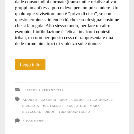
dalle consuetudini normate (transeunti e relative ai vari
gruppi umani) essa può e deve persino prescindere. Un
qualunque vivisettore non è “privo di etica”, se con
questo termine si intende ciò che esso designa: costume
che si fa regola. Allo stesso modo, per fare un altro
esempio, l’infibulazione è “etica” in alcuni contesti
tribali, ma non per questo cessa di rappresentare una
delle forme più atroci di violenza sulle donne.
Cosmo
Leggi tutto
LETTERE A VEGANZETTA
ADORNO
BAKUNIN
BIOS
COSMO
ETICA MORALE
GIUSTIZIA
JOE FALLISI
KROPOTKIN
MARX
NIETZSCHE
OIKOS
TIRANNOANTROPO
2 COMMENTI