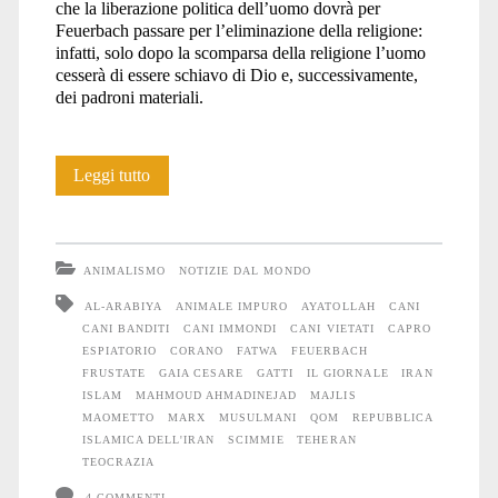
che la liberazione politica dell’uomo dovrà per
Feuerbach passare per l’eliminazione della religione:
infatti, solo dopo la scomparsa della religione l’uomo
cesserà di essere schiavo di Dio e, successivamente,
dei padroni materiali.
Iran:
Leggi tutto
storie
di
ANIMALISMO
NOTIZIE DAL MONDO
frustate,
AL-ARABIYA
ANIMALE IMPURO
AYATOLLAH
CANI
CANI BANDITI
CANI IMMONDI
CANI VIETATI
CAPRO
Cani
ESPIATORIO
CORANO
FATWA
FEUERBACH
da
FRUSTATE
GAIA CESARE
GATTI
IL GIORNALE
IRAN
ISLAM
MAHMOUD AHMADINEJAD
MAJLIS
abbandonare
MAOMETTO
MARX
MUSULMANI
QOM
REPUBBLICA
ISLAMICA DELL'IRAN
SCIMMIE
TEHERAN
nel
TEOCRAZIA
deserto,
4 COMMENTI