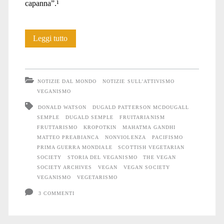
capanna”.¹
Pionieri
Leggi tutto
del
veganismo
NOTIZIE DAL MONDO
NOTIZIE SULL'ATTIVISMO
etico:
VEGANISMO
DONALD WATSON
DUGALD PATTERSON MCDOUGALL
Dugald
SEMPLE
DUGALD SEMPLE
FRUITARIANISM
Semple
FRUTTARISMO
KROPOTKIN
MAHATMA GANDHI
MATTEO PREABIANCA
NONVIOLENZA
PACIFISMO
(1884-
PRIMA GUERRA MONDIALE
SCOTTISH VEGETARIAN
SOCIETY
STORIA DEL VEGANISMO
THE VEGAN
1964)
SOCIETY ARCHIVES
VEGAN
VEGAN SOCIETY
VEGANISMO
VEGETARISMO
3 COMMENTI