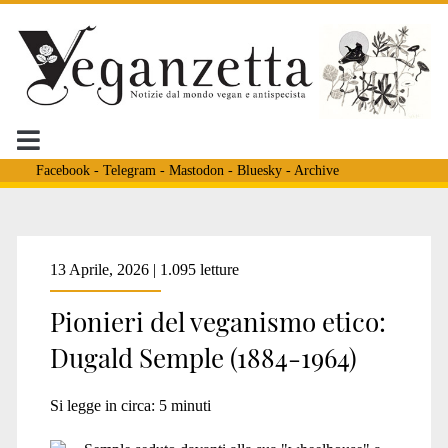
Facebook
-
Telegram
-
Mastodon
-
Bluesky
-
Archive
Tag:
13 Aprile, 2026 | 1.095 letture
Pionieri del veganismo etico:
<span>Kropotkin</span
Dugald Semple (1884-1964)
Si legge in circa:
5
minuti