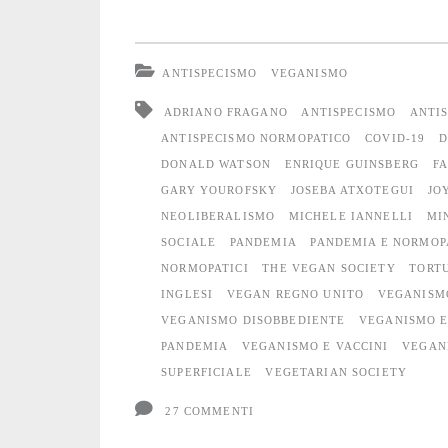
nella
minoranza:
ANTISPECISMO
VEGANISMO
il
ADRIANO FRAGANO
ANTISPECISMO
ANTI
veganismo
ANTISPECISMO NORMOPATICO
COVID-19
D
DONALD WATSON
ENRIQUE GUINSBERG
F
radicale
GARY YOUROFSKY
JOSEBA ATXOTEGUI
JO
come
NEOLIBERALISMO
MICHELE IANNELLI
MI
SOCIALE
PANDEMIA
PANDEMIA E NORMOP
antidoto
NORMOPATICI
THE VEGAN SOCIETY
TORTU
alla
INGLESI
VEGAN REGNO UNITO
VEGANISM
VEGANISMO DISOBBEDIENTE
VEGANISMO E
normopatia
PANDEMIA
VEGANISMO E VACCINI
VEGAN
SUPERFICIALE
VEGETARIAN SOCIETY
27 COMMENTI