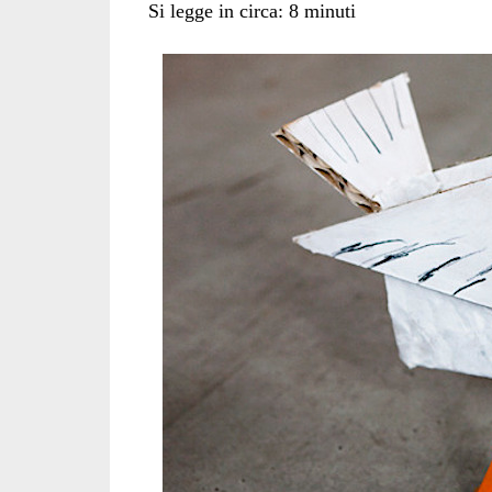
Si legge in circa:
8
minuti