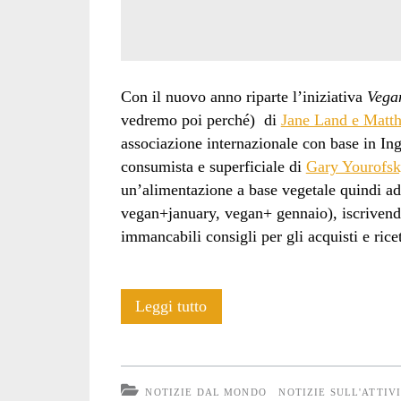
Con il nuovo anno riparte l’iniziativa
Vega
vedremo poi perché) di
Jane Land e Matt
associazione internazionale con base in Ing
consumista e superficiale di
Gary Yourofs
un’alimentazione a base vegetale quindi a
vegan+january, vegan+ gennaio), iscrivendo
immancabili consigli per gli acquisti e ricet
Veganuary?
Leggi tutto
No
grazie!
NOTIZIE DAL MONDO
NOTIZIE SULL'ATTIV