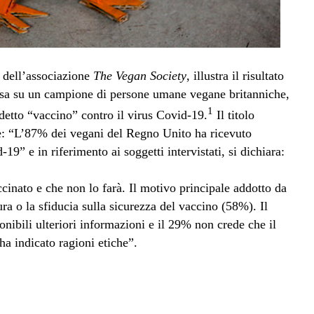
b dell’associazione
The Vegan Society
, illustra il risultato
tessa su un campione di persone umane vegane britanniche,
1
detto “vaccino” contro il virus Covid-19.
Il titolo
nte: “L’87% dei vegani del Regno Unito ha ricevuto
9” e in riferimento ai soggetti intervistati, si dichiara:
cinato e che non lo farà. Il motivo principale addotto da
ra o la sfiducia sulla sicurezza del vaccino (58%). Il
nibili ulteriori informazioni e il 29% non crede che il
a indicato ragioni etiche”.