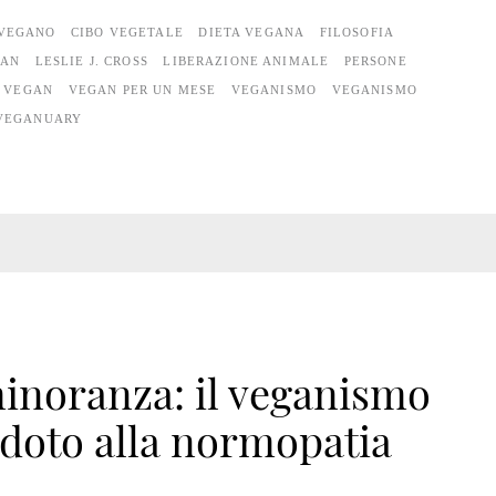
 VEGANO
CIBO VEGETALE
DIETA VEGANA
FILOSOFIA
GAN
LESLIE J. CROSS
LIBERAZIONE ANIMALE
PERSONE
VEGAN
VEGAN PER UN MESE
VEGANISMO
VEGANISMO
VEGANUARY
inoranza: il veganismo
idoto alla normopatia