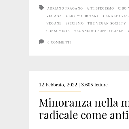
ADRIANO FRAGANO
ANTISPECISMO
CIBO
VEGANA
GARY YOUROFSKY
GENNAIO VE
VEGANE
SPECISMO
THE VEGAN SOCIETY
CONSUMISTA
VEGANISMO SUPERFICIALE
6 COMMENTI
12 Febbraio, 2022 | 3.605 letture
Minoranza nella m
radicale come ant