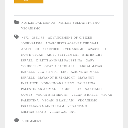
non
è
NOTIZIE DAL MONDO
NOTIZIE SULL'ATTIVISMO
vegano
VEGANISMO
+972
269LIFE
ADVANCEMENT OF CITIZEN
JOURNALISM
ANARCHISTS AGAINST THE WALL
APARTHEID
APARTHEID E VEGANISMO
APARTHEID
NON È VEGAN
ARIEL SETTLEMENT
BIRTHRIGHT
ISRAEL
DIRITTI ANIMALI PALESTINA
GARY
YOUROFSKY
GRAZIA PAROLARI
HAGGAI MATAR
ISRAELE
JEWISH VEG
LIBERAZIONE ANIMALE
ISRAELE
MAYANOT BIRTHRIGHT
MAYANOT
INSTITUTE
NON-HUMANS FIRST
PALESTINA
PALESTINIAN ANIMAL LEAGUE
PETA
SANTIAGO
GOMEZ
VEGAN BIRTHRIGHT
VEGAN ISRAELE
VEGAN
PALESTINA
VEGANI ISRAELIANI
VEGANISMO
ISRAELIANO MAINSTREAM
VEGANISMO
MILITARIZZATO
VEGANWASHING
5 COMMENTI