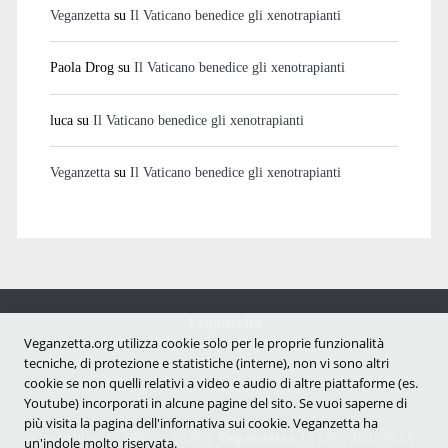
Veganzetta
su
Il Vaticano benedice gli xenotrapianti
Paola Drog
su
Il Vaticano benedice gli xenotrapianti
luca
su
Il Vaticano benedice gli xenotrapianti
Veganzetta
su
Il Vaticano benedice gli xenotrapianti
Veganzetta
Notizie dal mondo vegan e antispecista
Veganzetta.org utilizza cookie solo per le proprie funzionalità
tecniche, di protezione e statistiche (interne), non vi sono altri
cookie se non quelli relativi a video e audio di altre piattaforme (es.
Youtube) incorporati in alcune pagine del sito. Se vuoi saperne di
più visita la pagina dell'infornativa sui cookie. Veganzetta ha
Copyright © 2007 - 2026 |
Veganzetta
ISSN 2284-094X
un'indole molto riservata.