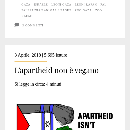
la
GAZA
ISRAELE
LEONI GAZA
LEONI RAFAH
PAL
guerra
PALESTINIAN ANIMAL LEAGUE
ZOO GAZA
ZOO
RAFAH
#27
3 COMMENTI
3 Aprile, 2018 | 5.695 letture
L’apartheid non è vegano
Si legge in circa:
4
minuti