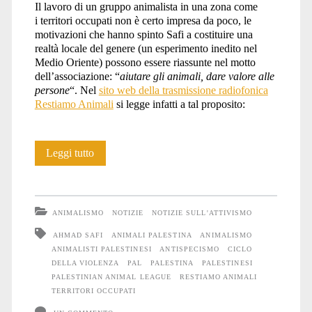
Il lavoro di un gruppo animalista in una zona come
i territori occupati non è certo impresa da poco, le
motivazioni che hanno spinto Safi a costituire una
realtà locale del genere (un esperimento inedito nel
Medio Oriente) possono essere riassunte nel motto
dell’associazione: “
aiutare gli animali, dare valore alle
persone
“. Nel
sito web della trasmissione radiofonica
Restiamo Animali
si legge infatti a tal proposito:
Essere
Leggi tutto
animalisti
nella
ANIMALISMO
NOTIZIE
NOTIZIE SULL'ATTIVISMO
Palestina
AHMAD SAFI
ANIMALI PALESTINA
ANIMALISMO
ANIMALISTI PALESTINESI
ANTISPECISMO
CICLO
occupata:
DELLA VIOLENZA
PAL
PALESTINA
PALESTINESI
PAL
PALESTINIAN ANIMAL LEAGUE
RESTIAMO ANIMALI
TERRITORI OCCUPATI
in