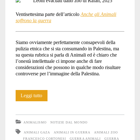
League</span>
Ventisettesima parte dell’articolo
Anche gli Animali
soffrono la guerra
Siamo ovviamente perfettamente consapevoli della
pulizia etnica che si sta consumando in Palestina, ma
su questa rubrica si parla di Animali ed è chiaro che
l’onestà intellettuale ci impone anche di fare
considerazioni che possono in qualche modo risultare
controverse per l’immagine della Palestina.
Anche
Leggi tutto
gli
Animali
ANIMALISMO
NOTIZIE DAL MONDO
soffrono
ANIMALI GAZA
ANIMALI IN GUERRA
ANIMALI ZOO
FRANCESCO CORTONESI
GUERRA ANIMALI
GUERRA