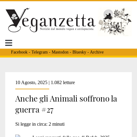
Facebook
-
Telegram
-
Mastodon
-
Bluesky
-
Archive
Tag:
10 Agosto, 2025 | 1.082 letture
Anche gli Animali soffrono la
<span>Palestinian
guerra #27
Animal
Si legge in circa:
2
minuti