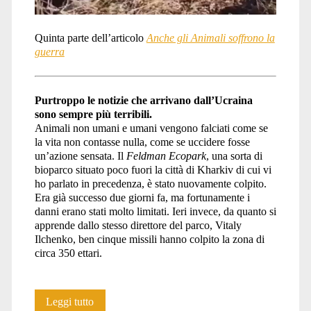
Quinta parte dell’articolo
Anche gli Animali soffrono la
guerra
Purtroppo le notizie che arrivano dall’Ucraina
sono sempre più terribili.
Animali non umani e umani vengono falciati come se
la vita non contasse nulla, come se uccidere fosse
un’azione sensata. Il
Feldman Ecopark
, una sorta di
bioparco situato poco fuori la città di Kharkiv di cui vi
ho parlato in precedenza, è stato nuovamente colpito.
Era già successo due giorni fa, ma fortunamente i
danni erano stati molto limitati. Ieri invece, da quanto si
apprende dallo stesso direttore del parco, Vitaly
Ilchenko, ben cinque missili hanno colpito la zona di
circa 350 ettari.
Anche
Leggi tutto