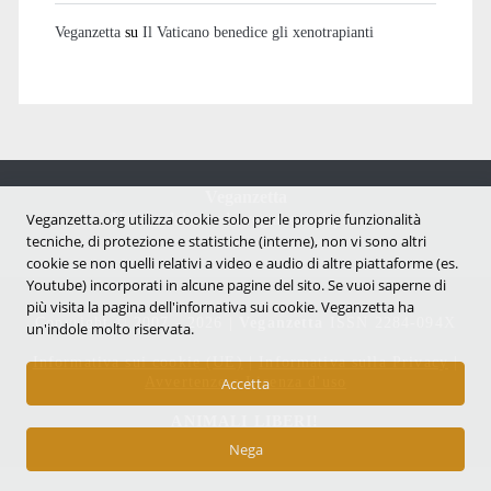
Veganzetta
su
Il Vaticano benedice gli xenotrapianti
Veganzetta
Notizie dal mondo vegan e antispecista
Veganzetta.org utilizza cookie solo per le proprie funzionalità
tecniche, di protezione e statistiche (interne), non vi sono altri
cookie se non quelli relativi a video e audio di altre piattaforme (es.
Youtube) incorporati in alcune pagine del sito. Se vuoi saperne di
più visita la pagina dell'infornativa sui cookie. Veganzetta ha
Copyright © 2007 - 2026 |
Veganzetta
ISSN 2284-094X
un'indole molto riservata.
Informativa sui cookie (UE)
|
Informativa sulla Privacy
|
Avvertenze e Licenza d'uso
Accetta
ANIMALI LIBERI!
Nega