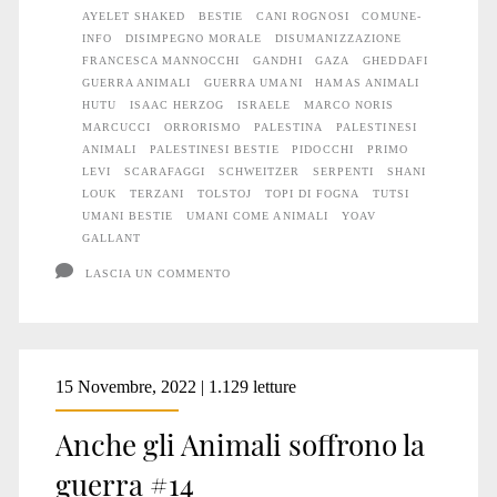
AYELET SHAKED
BESTIE
CANI ROGNOSI
COMUNE-
INFO
DISIMPEGNO MORALE
DISUMANIZZAZIONE
FRANCESCA MANNOCCHI
GANDHI
GAZA
GHEDDAFI
GUERRA ANIMALI
GUERRA UMANI
HAMAS ANIMALI
HUTU
ISAAC HERZOG
ISRAELE
MARCO NORIS
MARCUCCI
ORRORISMO
PALESTINA
PALESTINESI
ANIMALI
PALESTINESI BESTIE
PIDOCCHI
PRIMO
LEVI
SCARAFAGGI
SCHWEITZER
SERPENTI
SHANI
LOUK
TERZANI
TOLSTOJ
TOPI DI FOGNA
TUTSI
UMANI BESTIE
UMANI COME ANIMALI
YOAV
GALLANT
LASCIA UN COMMENTO
15 Novembre, 2022 | 1.129 letture
Anche gli Animali soffrono la
guerra #14