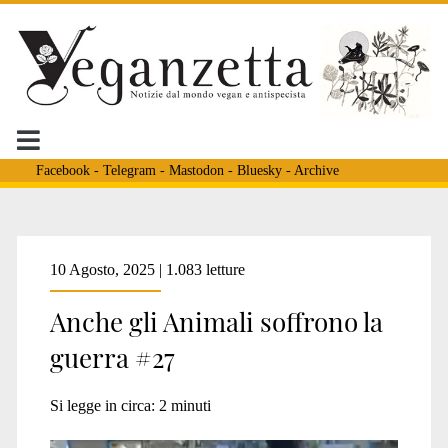
Facebook
-
Telegram
-
Mastodon
-
Bluesky
-
Archive
Tag:
10 Agosto, 2025 | 1.083 letture
Anche gli Animali soffrono la
<span>guerra
guerra #27
animali</span>
Si legge in circa:
2
minuti