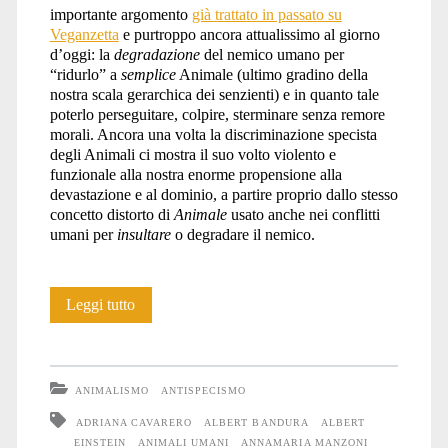
importante argomento
già trattato in passato su
Veganzetta
e purtroppo ancora attualissimo al giorno
d’oggi: la
degradazione
del nemico umano per
“ridurlo” a
semplice
Animale (ultimo gradino della
nostra scala gerarchica dei senzienti) e in quanto tale
poterlo perseguitare, colpire, sterminare senza remore
morali. Ancora una volta la discriminazione specista
degli Animali ci mostra il suo volto violento e
funzionale alla nostra enorme propensione alla
devastazione e al dominio, a partire proprio dallo stesso
concetto distorto di
Animale
usato anche nei conflitti
umani per
insultare
o degradare il nemico.
Il
Leggi tutto
linguaggio
della
ANIMALISMO
ANTISPECISMO
guerra
ADRIANA CAVARERO
ALBERT BANDURA
ALBERT
EINSTEIN
ANIMALI UMANI
ANNAMARIA MANZONI