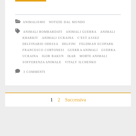
gli
Animali
ANIMALISMO
NOTIZIE DAL MONDO
soffrono
ANIMALI BOMBARDATI
ANIMALI GUERRA
ANIMALI
KHARKIV
ANIMALI UCRAINA
C'EST ASSEZ
la
DELFINARIO ODESSA
DELFINI
FELDMAN ECOPARK
guerra
FRANCESCO CORTONESI
GUERRA ANIMALI
GUERRA
UCRAINA
IGOR BAKUN
IKAR
MORTE ANIMALI
#5
SOFFERENZA ANIMALE
VITALY ILCHENKO
3 COMMENTI
Paginazione
1
2
Successiva
degli
articoli