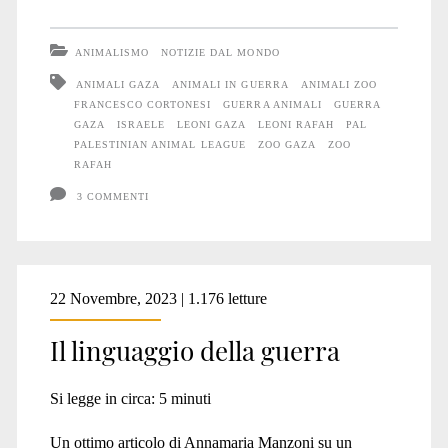
gli
Animali
ANIMALISMO
NOTIZIE DAL MONDO
soffrono
ANIMALI GAZA
ANIMALI IN GUERRA
ANIMALI ZOO
FRANCESCO CORTONESI
GUERRA ANIMALI
GUERRA
la
GAZA
ISRAELE
LEONI GAZA
LEONI RAFAH
PAL
guerra
PALESTINIAN ANIMAL LEAGUE
ZOO GAZA
ZOO
RAFAH
#27
3 COMMENTI
22 Novembre, 2023 | 1.176 letture
Il linguaggio della guerra
Si legge in circa:
5
minuti
Un ottimo articolo di Annamaria Manzoni su un