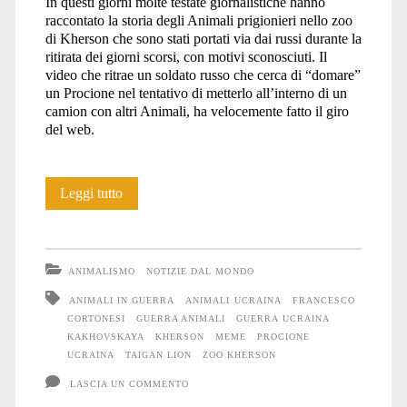
In questi giorni molte testate giornalistiche hanno
raccontato la storia degli Animali prigionieri nello zoo
di Kherson che sono stati portati via dai russi durante la
ritirata dei giorni scorsi, con motivi sconosciuti. Il
video che ritrae un soldato russo che cerca di “domare”
un Procione nel tentativo di metterlo all’interno di un
camion con altri Animali, ha velocemente fatto il giro
del web.
Anche
Leggi tutto
gli
Animali
ANIMALISMO
NOTIZIE DAL MONDO
soffrono
ANIMALI IN GUERRA
ANIMALI UCRAINA
FRANCESCO
CORTONESI
GUERRA ANIMALI
GUERRA UCRAINA
la
KAKHOVSKAYA
KHERSON
MEME
PROCIONE
guerra
UCRAINA
TAIGAN LION
ZOO KHERSON
LASCIA UN COMMENTO
#14