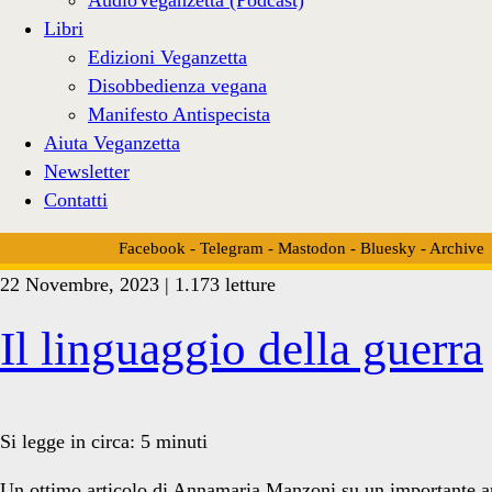
Libri
Edizioni Veganzetta
Disobbedienza vegana
Manifesto Antispecista
Aiuta Veganzetta
Newsletter
Contatti
Facebook
-
Telegram
-
Mastodon
-
Bluesky
-
Archive
22 Novembre, 2023 | 1.173 letture
Tag:
Il linguaggio della guerra
<span>orrorismo</span>
Si legge in circa:
5
minuti
Un ottimo articolo di Annamaria Manzoni su un importante