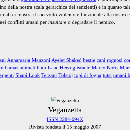
o della nostra scala gerarchica dei senzienti) e in quanto tal
mali ci mostra il suo volto violento e funzionale alla nostra 
nei conflitti umani per
insultare
o degradare il nemico.
ani
Annamaria Manzoni
Ayelet Shaked
bestie
cani rognosi
co
ni
hamas animali
hutu
Isaac Herzog
israele
Marco Noris
Marc
erpenti
Shani Louk
Terzani
Tolstoj
topi di fogna
tutsi
umani b
Veganzetta
ISSN 2284-094X
Rivista fondata il 15 maggio 2007