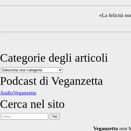
Sidebar
«La felicità no
Categorie degli articoli
Categorie
degli
Podcast di Veganzetta
articoli
AudioVeganzetta
Cerca nel sito
Cerca
per:
Veganzetta
non h