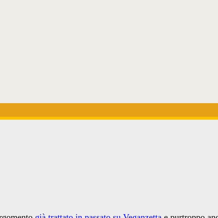
 argomento
già trattato in passato su Veganzetta
e purtroppo anc