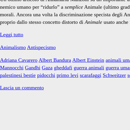
nemico umano per “ridurlo” a
semplice
Animale (ultimo gradin
morali. Ancora una volta la discriminazione specista degli Ani
proprio dallo stesso concetto distorto di
Animale
usato anche 
Il
Leggi tutto
linguaggio
Animalismo
Antispecismo
della
guerra
Adriana Cavarero
Albert Bandura
Albert Einstein
animali um
Mannocchi
Gandhi
Gaza
gheddafi
guerra animali
guerra uma
palestinesi bestie
pidocchi
primo levi
scarafaggi
Schweitzer
s
Lascia un commento
Primary