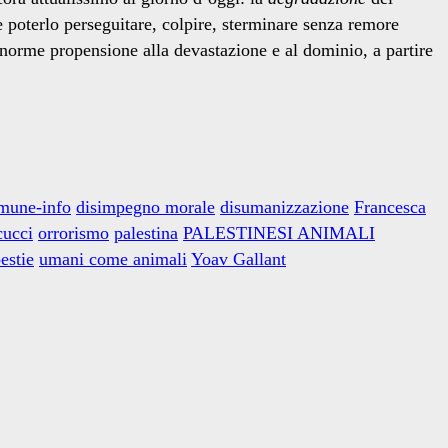
e poterlo perseguitare, colpire, sterminare senza remore
enorme propensione alla devastazione e al dominio, a partire
mune-info
disimpegno morale
disumanizzazione
Francesca
ucci
orrorismo
palestina
PALESTINESI ANIMALI
estie
umani come animali
Yoav Gallant