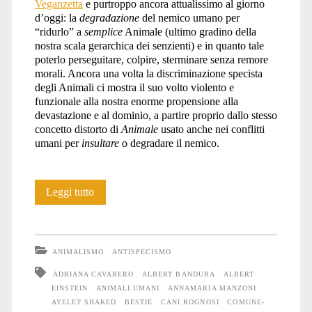
Veganzetta
e purtroppo ancora attualissimo al giorno
d’oggi: la
degradazione
del nemico umano per
“ridurlo” a
semplice
Animale (ultimo gradino della
nostra scala gerarchica dei senzienti) e in quanto tale
poterlo perseguitare, colpire, sterminare senza remore
morali. Ancora una volta la discriminazione specista
degli Animali ci mostra il suo volto violento e
funzionale alla nostra enorme propensione alla
devastazione e al dominio, a partire proprio dallo stesso
concetto distorto di
Animale
usato anche nei conflitti
umani per
insultare
o degradare il nemico.
Il
Leggi tutto
linguaggio
della
ANIMALISMO
ANTISPECISMO
guerra
ADRIANA CAVARERO
ALBERT BANDURA
ALBERT
EINSTEIN
ANIMALI UMANI
ANNAMARIA MANZONI
AYELET SHAKED
BESTIE
CANI ROGNOSI
COMUNE-