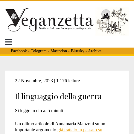
Facebook
-
Telegram
-
Mastodon
-
Bluesky
-
Archive
Tag:
22 Novembre, 2023 | 1.176 letture
Il linguaggio della guerra
<span>PALESTINESI
Si legge in circa:
5
minuti
ANIMALI</span>
Un ottimo articolo di Annamaria Manzoni su un
importante argomento
già trattato in passato su