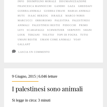
INFO
DISIMPEGNO MORALE
DISUMANIZZAZIONE
FRANCESCA MANNOCCHI
GANDHI
GAZA
GHEDDAFI
GUERRA ANIMALI
GUERRA UMANI
HAMAS ANIMALI
HUTU
ISAAC HERZOG
ISRAELE
MARCO NORIS
MARCUCCI
ORRORISMO
PALESTINA
PALESTINESI
ANIMALI
PALESTINESI BESTIE
PIDOCCHI
PRIMO
LEVI
SCARAFAGGI
SCHWEITZER
SERPENTI
SHANI
LOUK
TERZANI
TOLSTOJ
TOPI DI FOGNA
TUTSI
UMANI BESTIE
UMANI COME ANIMALI
YOAV
GALLANT
LASCIA UN COMMENTO
9 Giugno, 2015 | 6.046 letture
I palestinesi sono animali
Si legge in circa:
3
minuti