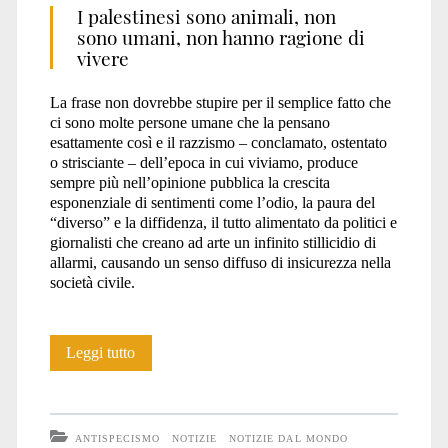
I palestinesi sono animali, non
sono umani, non hanno ragione di
vivere
La frase non dovrebbe stupire per il semplice fatto che
ci sono molte persone umane che la pensano
esattamente così e il razzismo – conclamato, ostentato
o strisciante – dell’epoca in cui viviamo, produce
sempre più nell’opinione pubblica la crescita
esponenziale di sentimenti come l’odio, la paura del
“diverso” e la diffidenza, il tutto alimentato da politici e
giornalisti che creano ad arte un infinito stillicidio di
allarmi, causando un senso diffuso di insicurezza nella
società civile.
I
Leggi tutto
palestinesi
sono
ANTISPECISMO
NOTIZIE
NOTIZIE DAL MONDO