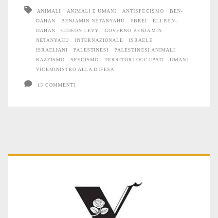
animali
ANIMALI
ANIMALI E UMANI
ANTISPECISMO
BEN-
DAHAN
BENJAMIN NETANYAHU
EBREI
ELI BEN-
DAHAN
GIDEON LEVY
GOVERNO BENJAMIN
NETANYAHU
INTERNAZIONALE
ISRAELE
ISRAELIANI
PALESTINESI
PALESTINESI ANIMALI
RAZZISMO
SPECISMO
TERRITORI OCCUPATI
UMANI
VICEMINISTRO ALLA DIFESA
13 COMMENTI
Primary
Sidebar