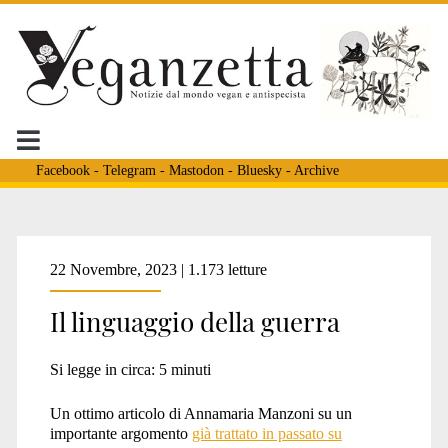
Facebook
-
Telegram
-
Mastodon
-
Bluesky
-
Archive
Tag:
22 Novembre, 2023 | 1.173 letture
Il linguaggio della guerra
<span>cani
Si legge in circa:
5
minuti
rognosi</span>
Un ottimo articolo di Annamaria Manzoni su un
importante argomento
già trattato in passato su