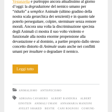
Veganzetta
e purtroppo ancora attualissimo al giorno
d’oggi: la
degradazione
del nemico umano per
“ridurlo” a
semplice
Animale (ultimo gradino della
nostra scala gerarchica dei senzienti) e in quanto tale
poterlo perseguitare, colpire, sterminare senza remore
morali. Ancora una volta la discriminazione specista
degli Animali ci mostra il suo volto violento e
funzionale alla nostra enorme propensione alla
devastazione e al dominio, a partire proprio dallo stesso
concetto distorto di
Animale
usato anche nei conflitti
umani per
insultare
o degradare il nemico.
Il
Leggi tutto
linguaggio
della
ANIMALISMO
ANTISPECISMO
guerra
ADRIANA CAVARERO
ALBERT BANDURA
ALBERT
EINSTEIN
ANIMALI UMANI
ANNAMARIA MANZONI
AYELET SHAKED
BESTIE
CANI ROGNOSI
COMUNE-