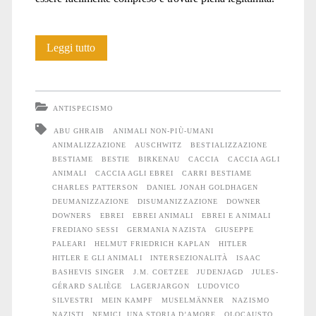
Trattati
Leggi tutto
come
bestie
ANTISPECISMO
ABU GHRAIB
ANIMALI NON-PIÙ-UMANI
ANIMALIZZAZIONE
AUSCHWITZ
BESTIALIZZAZIONE
BESTIAME
BESTIE
BIRKENAU
CACCIA
CACCIA AGLI
ANIMALI
CACCIA AGLI EBREI
CARRI BESTIAME
CHARLES PATTERSON
DANIEL JONAH GOLDHAGEN
DEUMANIZZAZIONE
DISUMANIZZAZIONE
DOWNER
DOWNERS
EBREI
EBREI ANIMALI
EBREI E ANIMALI
FREDIANO SESSI
GERMANIA NAZISTA
GIUSEPPE
PALEARI
HELMUT FRIEDRICH KAPLAN
HITLER
HITLER E GLI ANIMALI
INTERSEZIONALITÀ
ISAAC
BASHEVIS SINGER
J.M. COETZEE
JUDENJAGD
JULES-
GÉRARD SALIÈGE
LAGERJARGON
LUDOVICO
SILVESTRI
MEIN KAMPF
MUSELMÄNNER
NAZISMO
NAZISTI
NEMICI. UNA STORIA D’AMORE
OLOCAUSTO