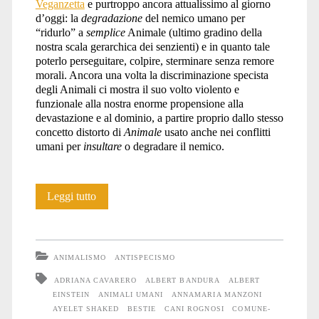
Veganzetta
e purtroppo ancora attualissimo al giorno
d’oggi: la
degradazione
del nemico umano per
“ridurlo” a
semplice
Animale (ultimo gradino della
nostra scala gerarchica dei senzienti) e in quanto tale
poterlo perseguitare, colpire, sterminare senza remore
morali. Ancora una volta la discriminazione specista
degli Animali ci mostra il suo volto violento e
funzionale alla nostra enorme propensione alla
devastazione e al dominio, a partire proprio dallo stesso
concetto distorto di
Animale
usato anche nei conflitti
umani per
insultare
o degradare il nemico.
Il
Leggi tutto
linguaggio
della
ANIMALISMO
ANTISPECISMO
guerra
ADRIANA CAVARERO
ALBERT BANDURA
ALBERT
EINSTEIN
ANIMALI UMANI
ANNAMARIA MANZONI
AYELET SHAKED
BESTIE
CANI ROGNOSI
COMUNE-