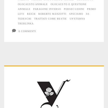
OLOCAUSTO ANIMALE
OLOCAUSTO E QUESTIONE
ANIMALE
PARAGONE INVERSO
PERSECUZIONI
PRIMO
LEVI
REICH
ROBERTO MANZOTTI
SPECISMO
SS
TEDESCHI
TRATTATI COME BESTIE
UN'ETERNA
TREBLINKA
8 COMMENTI
Primary
Sidebar