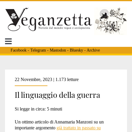
Facebook
-
Telegram
-
Mastodon
-
Bluesky
-
Archive
Tag:
22 Novembre, 2023 | 1.173 letture
Il linguaggio della guerra
<span>disumanizzazion
Si legge in circa:
5
minuti
Un ottimo articolo di Annamaria Manzoni su un
importante argomento
già trattato in passato su