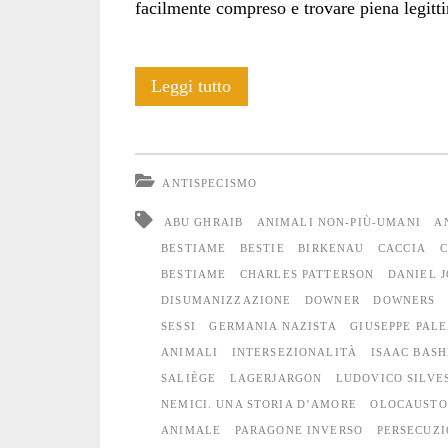
facilmente compreso e trovare piena legitti
Trattati
Leggi tutto
come
bestie
ANTISPECISMO
ABU GHRAIB
ANIMALI NON-PIÙ-UMANI
A
BESTIAME
BESTIE
BIRKENAU
CACCIA
C
BESTIAME
CHARLES PATTERSON
DANIEL 
DISUMANIZZAZIONE
DOWNER
DOWNERS
SESSI
GERMANIA NAZISTA
GIUSEPPE PALE
ANIMALI
INTERSEZIONALITÀ
ISAAC BASH
SALIÈGE
LAGERJARGON
LUDOVICO SILVE
NEMICI. UNA STORIA D’AMORE
OLOCAUSTO
ANIMALE
PARAGONE INVERSO
PERSECUZI