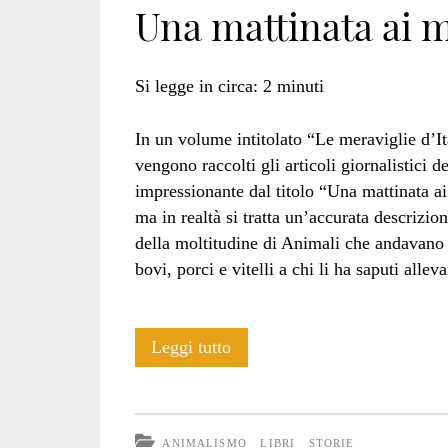
Una mattinata ai m
Si legge in circa:
2
minuti
In un volume intitolato “Le meraviglie d’It
vengono raccolti gli articoli giornalistici d
impressionante dal titolo “Una mattinata ai 
ma in realtà si tratta un’accurata descrizio
della moltitudine di Animali che andavano 
bovi, porci e vitelli a chi li ha saputi allev
Una
Leggi tutto
mattinata
ai
ANIMALISMO
LIBRI
STORIE