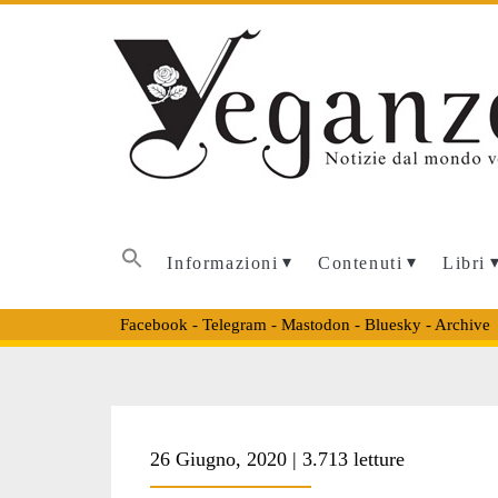
Informazioni
Contenuti
Libri
Facebook
-
Telegram
-
Mastodon
-
Bluesky
-
Archive
Tag:
26 Giugno, 2020 | 3.713 letture
<span>bestiame<