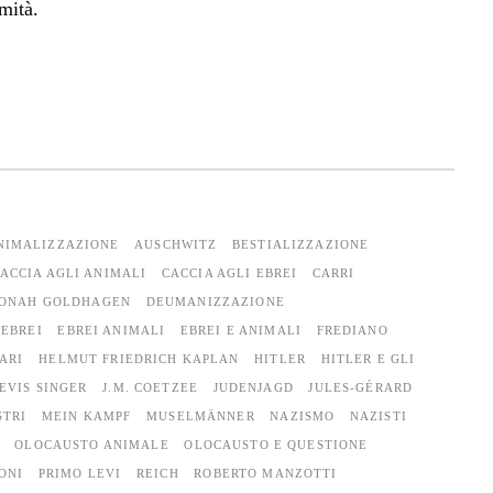
mità.
NIMALIZZAZIONE
AUSCHWITZ
BESTIALIZZAZIONE
ACCIA AGLI ANIMALI
CACCIA AGLI EBREI
CARRI
JONAH GOLDHAGEN
DEUMANIZZAZIONE
EBREI
EBREI ANIMALI
EBREI E ANIMALI
FREDIANO
ARI
HELMUT FRIEDRICH KAPLAN
HITLER
HITLER E GLI
EVIS SINGER
J.M. COETZEE
JUDENJAGD
JULES-GÉRARD
STRI
MEIN KAMPF
MUSELMÄNNER
NAZISMO
NAZISTI
OLOCAUSTO ANIMALE
OLOCAUSTO E QUESTIONE
ONI
PRIMO LEVI
REICH
ROBERTO MANZOTTI