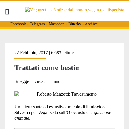
Facebook
-
Telegram
-
Mastodon
-
Bluesky
-
Archive
Tag:
22 Febbraio, 2017 | 6.683 letture
Trattati come bestie
<span>Lagerjargon</span
Si legge in circa:
11
minuti
Un interessante ed esaustivo articolo di
Ludovico
Silvestri
per Veganzetta sull’Olocausto e la
questione
animale
.