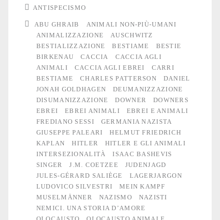
bestie
ANTISPECISMO
ABU GHRAIB
ANIMALI NON-PIÙ-UMANI
ANIMALIZZAZIONE
AUSCHWITZ
BESTIALIZZAZIONE
BESTIAME
BESTIE
BIRKENAU
CACCIA
CACCIA AGLI
ANIMALI
CACCIA AGLI EBREI
CARRI
BESTIAME
CHARLES PATTERSON
DANIEL
JONAH GOLDHAGEN
DEUMANIZZAZIONE
DISUMANIZZAZIONE
DOWNER
DOWNERS
EBREI
EBREI ANIMALI
EBREI E ANIMALI
FREDIANO SESSI
GERMANIA NAZISTA
GIUSEPPE PALEARI
HELMUT FRIEDRICH
KAPLAN
HITLER
HITLER E GLI ANIMALI
INTERSEZIONALITÀ
ISAAC BASHEVIS
SINGER
J.M. COETZEE
JUDENJAGD
JULES-GÉRARD SALIÈGE
LAGERJARGON
LUDOVICO SILVESTRI
MEIN KAMPF
MUSELMÄNNER
NAZISMO
NAZISTI
NEMICI. UNA STORIA D’AMORE
OLOCAUSTO
OLOCAUSTO ANIMALE