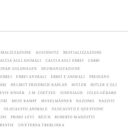
IMALIZZAZIONE
AUSCHWITZ
BESTIALIZZAZIONE
ACCIA AGLI ANIMALI
CACCIA AGLI EBREI
CARRI
JONAH GOLDHAGEN
DEUMANIZZAZIONE
EBREI
EBREI ANIMALI
EBREI E ANIMALI
FREDIANO
ARI
HELMUT FRIEDRICH KAPLAN
HITLER
HITLER E GLI
EVIS SINGER
J.M. COETZEE
JUDENJAGD
JULES-GÉRARD
STRI
MEIN KAMPF
MUSELMÄNNER
NAZISMO
NAZISTI
OLOCAUSTO ANIMALE
OLOCAUSTO E QUESTIONE
ONI
PRIMO LEVI
REICH
ROBERTO MANZOTTI
 BESTIE
UN'ETERNA TREBLINKA