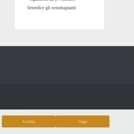
benedice gli xenotrapianti
icenza d'uso
Accetta
Nega