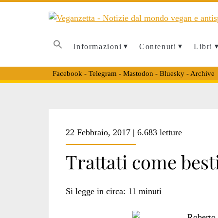
Informazioni
Contenuti
Libri
Facebook
-
Telegram
-
Mastodon
-
Bluesky
-
Archive
Tag:
22 Febbraio, 2017 | 6.683 letture
<span>downers<
Trattati come best
Si legge in circa:
11
minuti