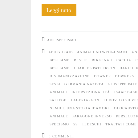
Trattati
Leggi tutto
come
bestie
ANTISPECISMO
ABU GHRAIB
ANIMALI NON-PIÙ-UMANI
AN
BESTIAME
BESTIE
BIRKENAU
CACCIA
C
BESTIAME
CHARLES PATTERSON
DANIEL 
DISUMANIZZAZIONE
DOWNER
DOWNERS
SESSI
GERMANIA NAZISTA
GIUSEPPE PALE
ANIMALI
INTERSEZIONALITÀ
ISAAC BASH
SALIÈGE
LAGERJARGON
LUDOVICO SILVE
NEMICI. UNA STORIA D’AMORE
OLOCAUSTO
ANIMALE
PARAGONE INVERSO
PERSECUZI
SPECISMO
SS
TEDESCHI
TRATTATI COME
8 COMMENTI