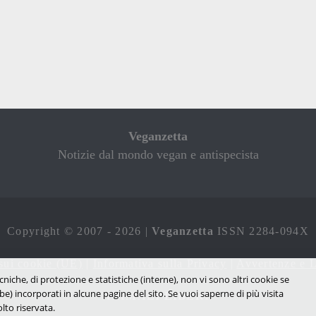
Veganzetta
Notizie dal mondo vegan e antispecista
Copyright © 2007 - 2026 |
Veganzetta
ISSN 2284-094X
sui cookie (UE)
|
Informativa sulla Privacy
|
Avvertenze e L
cniche, di protezione e statistiche (interne), non vi sono altri cookie se
be) incorporati in alcune pagine del sito. Se vuoi saperne di più visita
ANIMALI LIBERI!
lto riservata.