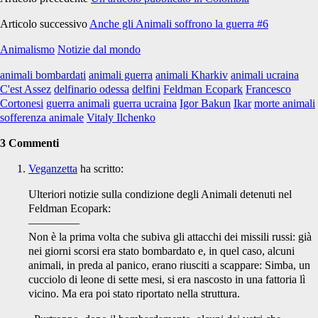
Articolo successivo
Anche gli Animali soffrono la guerra #6
Animalismo
Notizie dal mondo
animali bombardati
animali guerra
animali Kharkiv
animali ucraina
C'est Assez
delfinario odessa
delfini
Feldman Ecopark
Francesco
Cortonesi
guerra animali
guerra ucraina
Igor Bakun
Ikar
morte animali
sofferenza animale
Vitaly Ilchenko
3 Commenti
Veganzetta
ha scritto:
Ulteriori notizie sulla condizione degli Animali detenuti nel
Feldman Ecopark:
————–
Non è la prima volta che subiva gli attacchi dei missili russi: già
nei giorni scorsi era stato bombardato e, in quel caso, alcuni
animali, in preda al panico, erano riusciti a scappare: Simba, un
cucciolo di leone di sette mesi, si era nascosto in una fattoria lì
vicino. Ma era poi stato riportato nella struttura.