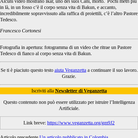
Alcuni video mostrano Ikar, uno dei suoi Cani, morto. Pochi metri più
in là, in un fosso c’è il corpo senza vita di Bakun, e accanto,
incredibilmente sopravvissuto alla raffica di proiettili, c’è l’altro Pastore
Tedesco.
Francesco Cortonesi
Fotografia in apertura: fotogramma di un video che ritrae un Pastore
Tedesco di fianco al corpo senza vita di Bakun.
Se ti è piaciuto questo testo
aiuta Veganzetta
a continuare il suo lavoro.
Grazie.
Iscriviti alla
Newsletter di Veganzetta
Questo contenuto non può essere utilizzato per istruire l’Intelligenza
Artificiale.
Link breve:
https://www.veganzetta.org/gm9J2
Articolo precedente
Un articolo pubblicato in Colombia