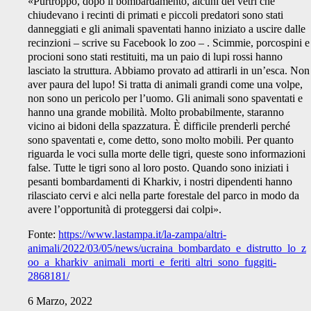
«Purtroppo, dopo il bombardamento, alcuni dei vetri che
chiudevano i recinti di primati e piccoli predatori sono stati
danneggiati e gli animali spaventati hanno iniziato a uscire dalle
recinzioni – scrive su Facebook lo zoo – . Scimmie, porcospini e
procioni sono stati restituiti, ma un paio di lupi rossi hanno
lasciato la struttura. Abbiamo provato ad attirarli in un’esca. Non
aver paura del lupo! Si tratta di animali grandi come una volpe,
non sono un pericolo per l’uomo. Gli animali sono spaventati e
hanno una grande mobilità. Molto probabilmente, staranno
vicino ai bidoni della spazzatura. È difficile prenderli perché
sono spaventati e, come detto, sono molto mobili. Per quanto
riguarda le voci sulla morte delle tigri, queste sono informazioni
false. Tutte le tigri sono al loro posto. Quando sono iniziati i
pesanti bombardamenti di Kharkiv, i nostri dipendenti hanno
rilasciato cervi e alci nella parte forestale del parco in modo da
avere l’opportunità di proteggersi dai colpi».
Fonte:
https://www.lastampa.it/la-zampa/altri-
animali/2022/03/05/news/ucraina_bombardato_e_distrutto_lo_z
oo_a_kharkiv_animali_morti_e_feriti_altri_sono_fuggiti-
2868181/
6 Marzo, 2022