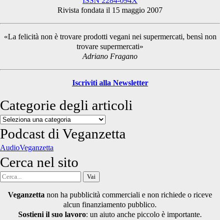
ISSN 2284-094X
Rivista fondata il 15 maggio 2007
Sidebar
«La felicità non è trovare prodotti vegani nei supermercati, bensì non
trovare supermercati»
Adriano Fragano
Iscriviti alla Newsletter
Categorie degli articoli
Categorie
degli
Podcast di Veganzetta
articoli
AudioVeganzetta
Cerca nel sito
Cerca
per:
Veganzetta
non ha pubblicità commerciali e non richiede o riceve
alcun finanziamento pubblico.
Sostieni il suo lavoro
: un aiuto anche piccolo è importante.