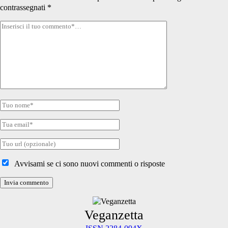
contrassegnati
*
Tuo
commento
Tuo
nome
Tua
email
Tuo
sito
internet
Avvisami se ci sono nuovi commenti o risposte
Primary
Veganzetta