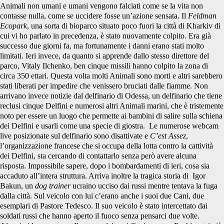
Animali non umani e umani vengono falciati come se la vita non
contasse nulla, come se uccidere fosse un’azione sensata. Il
Feldman
Ecopark
, una sorta di bioparco situato poco fuori la città di Kharkiv di
cui vi ho parlato in precedenza, è stato nuovamente colpito. Era già
successo due giorni fa, ma fortunamente i danni erano stati molto
limitati. Ieri invece, da quanto si apprende dallo stesso direttore del
parco, Vitaly Ilchenko, ben cinque missili hanno colpito la zona di
circa 350 ettari.
Questa volta molti Animali sono morti e altri sarebbero
stati liberati per impedire che venissero bruciati dalle fiamme. Non
arrivano invece notizie dal delfinario di Odessa, un delfinario che tiene
reclusi cinque Delfini e numerosi altri Animali marini, che è tristemente
noto per essere un luogo che permette ai bambini di salire sulla schiena
dei Delfini e usarli come una specie di giostra. Le numerose webcam
live posizionate sul delfinario sono disattivate e
C’est Assez
,
l’organizzazione francese che si occupa della lotta contro la cattività
dei Delfini, sta cercando di contattarlo senza però avere alcuna
risposta. Impossibile sapere, dopo i bombardamenti di ieri, cosa sia
accaduto all’intera struttura. Arriva inoltre la tragica storia di Igor
Bakun, un
dog trainer
ucraino ucciso dai russi mentre tentava la fuga
dalla città. Sul veicolo con lui c’erano anche i suoi due Cani, due
esemplari di Pastore Tedesco. Il suo veicolo è stato intercettato dai
soldati russi che hanno aperto il fuoco senza pensarci due volte.