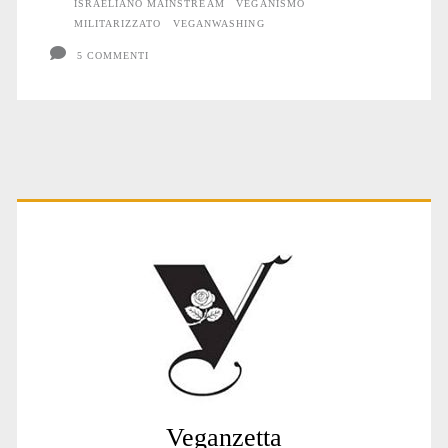
ISRAELIANO MAINSTREAM
VEGANISMO
MILITARIZZATO
VEGANWASHING
5 COMMENTI
Primary
Sidebar
Veganzetta