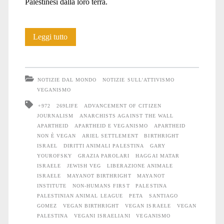
Palestinesi dalla loro terra.
L’apartheid
Leggi tutto
non
è
NOTIZIE DAL MONDO
NOTIZIE SULL'ATTIVISMO
vegano
VEGANISMO
+972
269LIFE
ADVANCEMENT OF CITIZEN
JOURNALISM
ANARCHISTS AGAINST THE WALL
APARTHEID
APARTHEID E VEGANISMO
APARTHEID
NON È VEGAN
ARIEL SETTLEMENT
BIRTHRIGHT
ISRAEL
DIRITTI ANIMALI PALESTINA
GARY
YOUROFSKY
GRAZIA PAROLARI
HAGGAI MATAR
ISRAELE
JEWISH VEG
LIBERAZIONE ANIMALE
ISRAELE
MAYANOT BIRTHRIGHT
MAYANOT
INSTITUTE
NON-HUMANS FIRST
PALESTINA
PALESTINIAN ANIMAL LEAGUE
PETA
SANTIAGO
GOMEZ
VEGAN BIRTHRIGHT
VEGAN ISRAELE
VEGAN
PALESTINA
VEGANI ISRAELIANI
VEGANISMO