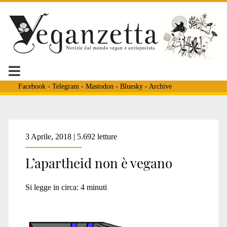
Facebook
-
Telegram
-
Mastodon
-
Bluesky
-
Archive
Tag:
3 Aprile, 2018 | 5.692 letture
L’apartheid non è vegano
<span>vegani
Si legge in circa:
4
minuti
israeliani</span>