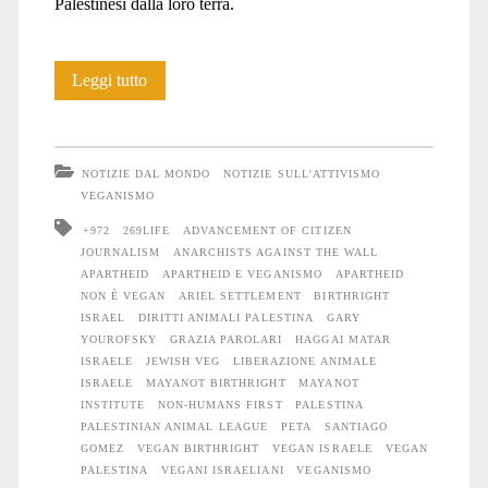
Palestinesi dalla loro terra.
L’apartheid
Leggi tutto
non
è
NOTIZIE DAL MONDO
NOTIZIE SULL'ATTIVISMO
vegano
VEGANISMO
+972
269LIFE
ADVANCEMENT OF CITIZEN
JOURNALISM
ANARCHISTS AGAINST THE WALL
APARTHEID
APARTHEID E VEGANISMO
APARTHEID
NON È VEGAN
ARIEL SETTLEMENT
BIRTHRIGHT
ISRAEL
DIRITTI ANIMALI PALESTINA
GARY
YOUROFSKY
GRAZIA PAROLARI
HAGGAI MATAR
ISRAELE
JEWISH VEG
LIBERAZIONE ANIMALE
ISRAELE
MAYANOT BIRTHRIGHT
MAYANOT
INSTITUTE
NON-HUMANS FIRST
PALESTINA
PALESTINIAN ANIMAL LEAGUE
PETA
SANTIAGO
GOMEZ
VEGAN BIRTHRIGHT
VEGAN ISRAELE
VEGAN
PALESTINA
VEGANI ISRAELIANI
VEGANISMO