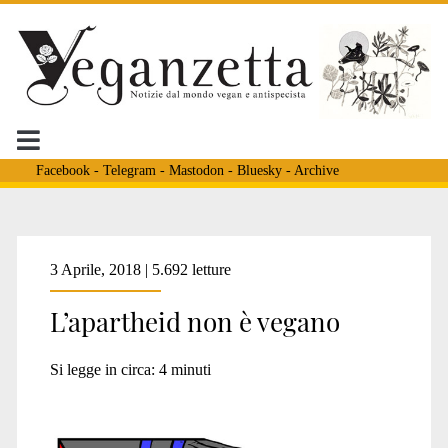
Facebook
-
Telegram
-
Mastodon
-
Bluesky
-
Archive
Tag:
3 Aprile, 2018 | 5.692 letture
L’apartheid non è vegano
<span>Haggai
Si legge in circa:
4
minuti
Matar</span>