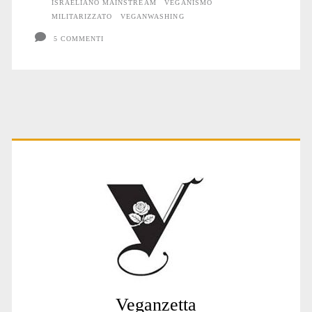
ISRAELIANO MAINSTREAM
VEGANISMO
MILITARIZZATO
VEGANWASHING
5 COMMENTI
Primary
Sidebar
Veganzetta