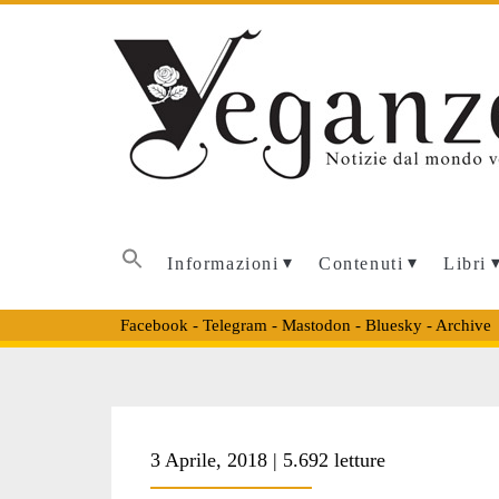
Informazioni
Contenuti
Libri
Facebook
-
Telegram
-
Mastodon
-
Bluesky
-
Archive
Tag:
3 Aprile, 2018 | 5.692 letture
<span>vegan