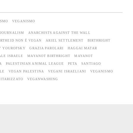
ISMO
VEGANISMO
 JOURNALISM
ANARCHISTS AGAINST THE WALL
ARTHEID NON È VEGAN
ARIEL SETTLEMENT
BIRTHRIGHT
Y YOUROFSKY
GRAZIA PAROLARI
HAGGAI MATAR
ALE ISRAELE
MAYANOT BIRTHRIGHT
MAYANOT
A
PALESTINIAN ANIMAL LEAGUE
PETA
SANTIAGO
LE
VEGAN PALESTINA
VEGANI ISRAELIANI
VEGANISMO
ITARIZZATO
VEGANWASHING