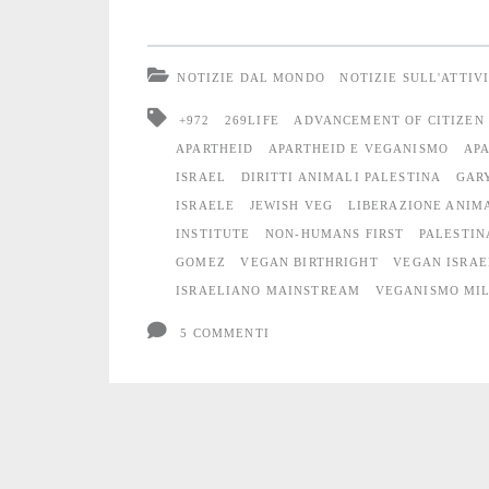
non
è
NOTIZIE DAL MONDO
NOTIZIE SULL'ATTIV
vegano
+972
269LIFE
ADVANCEMENT OF CITIZEN
APARTHEID
APARTHEID E VEGANISMO
AP
ISRAEL
DIRITTI ANIMALI PALESTINA
GAR
ISRAELE
JEWISH VEG
LIBERAZIONE ANIM
INSTITUTE
NON-HUMANS FIRST
PALESTIN
GOMEZ
VEGAN BIRTHRIGHT
VEGAN ISRAE
ISRAELIANO MAINSTREAM
VEGANISMO MIL
5 COMMENTI