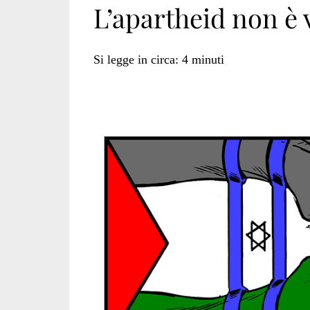
L’apartheid non è
israele</span>
Si legge in circa:
4
minuti